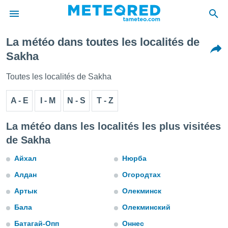
La météo dans toutes les localités de
e
Sakha
ntialité
enu de
Toutes les localités de Sakha
o.com
o.com) a
A - E
I - M
N - S
T - Z
aré par
onnels
La météo dans les localités les plus visitées
arantir
de Sakha
té des
ions
Айхал
Нюрба
. Vous
accéder
Алдан
Огородтах
e en
 les
Артык
Олекминск
s :
Бала
Олекминский
Батагай-Опп
Оннес
r les