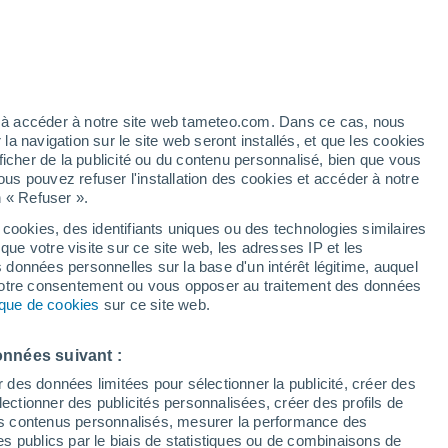
éré
ez à accéder à notre site web tameteo.com. Dans ce cas, nous
 navigation sur le site web seront installés, et que les cookies
ficher de la publicité ou du contenu personnalisé, bien que vous
ous pouvez refuser l'installation des cookies et accéder à notre
n « Refuser ».
de
 cookies, des identifiants uniques ou des technologies similaires
que votre visite sur ce site web, les adresses IP et les
 de couverture nuageuse
Radar de pluie
Satellites
Modèles
s données personnelles sur la base d'un intérêt légitime, auquel
 votre consentement ou vous opposer au traitement des données
tique de cookies
sur ce site web.
Mardi
Mercredi
Jeudi
Vendredi
onnées suivant :
11 Août
12 Août
13 Août
14 Août
r des données limitées pour sélectionner la publicité, créer des
sélectionner des publicités personnalisées, créer des profils de
 des contenus personnalisés, mesurer la performance des
s publics par le biais de statistiques ou de combinaisons de
90%
80%
60%