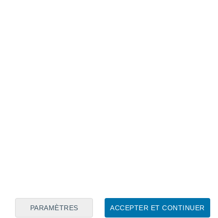
Calendrier lunaire
Lun
Mar
Mer
Jeu
Ven
Sam
Dim
8
9
10
11
12
13
14
15
16
17
18
19
20
21
PARAMÈTRES
ACCEPTER ET CONTINUER