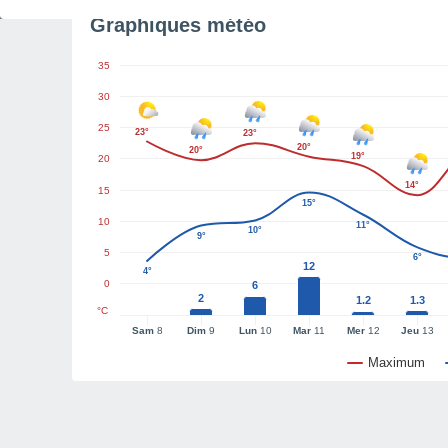
Graphiques météo
35
30
25
23°
23°
20°
20°
19°
20
14°
15
15°
10
11°
10°
9°
5
6°
12
4°
0
6
2
1.2
1.3
°C
Sam
8
Dim
9
Lun
10
Mar
11
Mer
12
Jeu
13
Maximum