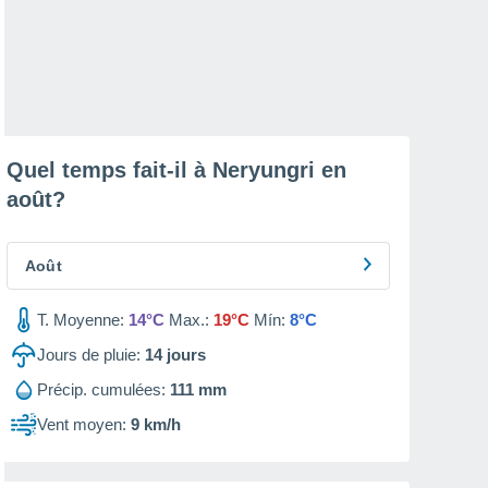
Quel temps fait-il à Neryungri en
août
?
Août
T. Moyenne:
14°C
Max.:
19°C
Mín:
8°C
Jours de pluie:
14
jours
Précip. cumulées:
111 mm
Vent moyen:
9 km/h