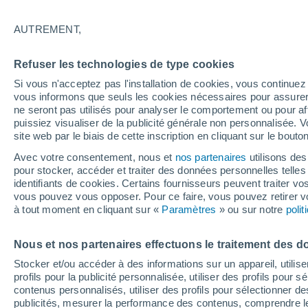
21°
AUTREMENT,
UV
5 Mod
Refuser les technologies de type cookies
Sensation de 21°
FPS
6-10
Si vous n'acceptez pas l'installation de cookies, vous continu
vous informons que seuls les cookies nécessaires pour assurer la
ne seront pas utilisés pour analyser le comportement ou pour af
puissiez visualiser de la publicité générale non personnalisée. V
Actualité
site web par le biais de cette inscription en cliquant sur le bouto
Le réchauffement climatique modifie le goût 
nos aliments
Avec votre consentement, nous et
nos partenaires
utilisons des
pour stocker, accéder et traiter des données personnelles telles 
Météo 1 - 7 jours
Heure par heure
Actualité
Carte
identifiants de cookies. Certains fournisseurs peuvent traiter vo
vous pouvez vous opposer. Pour ce faire, vous pouvez retirer
à tout moment en cliquant sur «
Paramètres
» ou sur notre
poli
Demain
Lundi
Aujourd´hui
Nous et nos partenaires effectuons le traitement des d
9 Août
10 Août
8 Août
Stocker et/ou accéder à des informations sur un appareil, utilise
profils pour la publicité personnalisée, utiliser des profils pour 
contenus personnalisés, utiliser des profils pour sélectionner
publicités, mesurer la performance des contenus, comprendre le
70%
80%