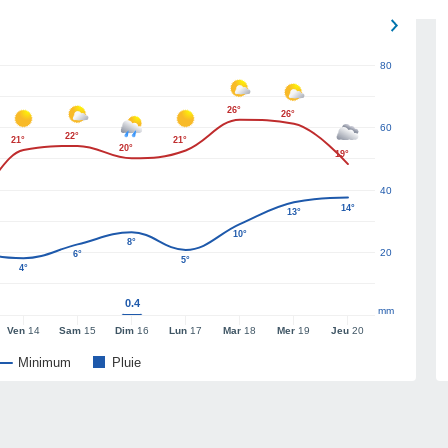
80
26°
26°
60
22°
21°
21°
20°
19°
40
14°
13°
10°
8°
20
6°
5°
4°
0.4
mm
Ven
14
Sam
15
Dim
16
Lun
17
Mar
18
Mer
19
Jeu
20
Minimum
Pluie