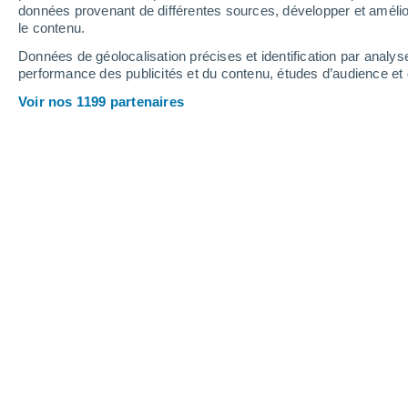
2 mm
6 mm
données provenant de différentes sources, développer et amélior
le contenu.
20°
/
9°
23°
/
10°
23°
/
4°
Données de géolocalisation précises et identification par analys
performance des publicités et du contenu, études d’audience e
10
-
21
km/h
12
-
25
km/h
20
9
-
19
km/h
Voir nos 1199 partenaires
Météo Neryungri aujourd´hui
, 8 août
Ensoleillé
21°
13:00
T. ressentie
21°
Ensoleillé
22°
14:00
T. ressentie
22°
Ensoleillé
22°
15:00
T. ressentie
25°
Éclaircies
22°
16:00
T. ressentie
25°