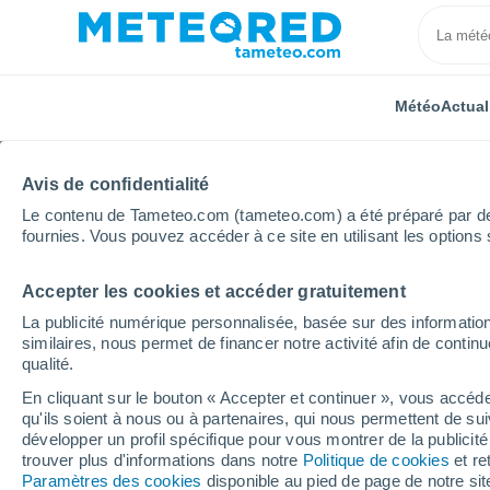
Météo
Actual
Avis de confidentialité
Le contenu de Tameteo.com (tameteo.com) a été préparé par des 
fournies. Vous pouvez accéder à ce site en utilisant les options 
Accepter les cookies et accéder gratuitement
Accueil
Russie
Sakha
Neryungri
La publicité numérique personnalisée, basée sur des information
similaires, nous permet de financer notre activité afin de conti
Météo Neryungri
qualité.
En cliquant sur le bouton « Accepter et continuer », vous accéde
12:53
Samedi
qu'ils soient à nous ou à partenaires, qui nous permettent de sui
développer un profil spécifique pour vous montrer de la publicit
trouver plus d'informations dans notre
Politique de cookies
et re
Ensoleillé
Paramètres des cookies
disponible au pied de page de notre si