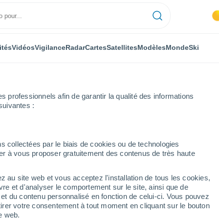
ités
Vidéos
Vigilance
Radar
Cartes
Satellites
Modèles
Monde
Ski
professionnels afin de garantir la qualité des informations
suivantes :
s collectées par le biais de cookies ou de technologies
nuer à vous proposer gratuitement des contenus de très haute
z au site web et vous acceptez l'installation de tous les cookies,
...
vre et d'analyser le comportement sur le site, ainsi que de
é et du contenu personnalisé en fonction de celui-ci. Vous pouvez
Heure par heure
tirer votre consentement à tout moment en cliquant sur le bouton
Intervalles nuageux dans les
te web.
prochaines heures