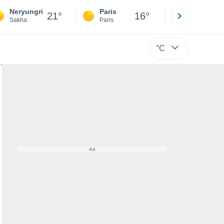
Neryungri
Paris
Montpelli
21°
16°
Sakha
Paris
Hérault
°C