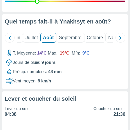
nées
lles sur
d'un
égitime,
Quel temps fait-il à Ynakhsyt en
août
?
vous
vous
 Pour ce
Mai
Juin
Juillet
Août
Septembre
Octobre
Novembre
ous
etirer
T. Moyenne:
14°C
Max.:
19°C
Mín:
9°C
ement
Jours de pluie:
9
jours
 opposer
ement
Précip. cumulées:
48 mm
nées à
ment en
Vent moyen:
9 km/h
 sur «
res
» ou
e
Lever et coucher du soleil
que de
kies
Lever du soleil
Coucher du soleil
ite web.
04:38
21:36
t nos