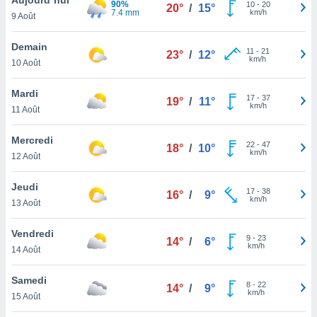
90%
n «
10
-
20
20°
/
15°
7.4 mm
km/h
9 Août
 et
r »,
cédez au
Demain
11
-
21
23°
/
12°
 et vous
km/h
10 Août
z
ation de
Mardi
17
-
37
19°
/
11°
km/h
11 Août
qu'ils
 nous ou
aires,
Mercredi
22
-
47
18°
/
10°
km/h
12 Août
nt de
t
Jeudi
17
-
38
er le
16°
/
9°
km/h
13 Août
ement
te, ainsi
Vendredi
9
-
23
14°
/
6°
km/h
per un
14 Août
écifique
us
Samedi
8
-
22
de la
14°
/
9°
km/h
15 Août
 et du