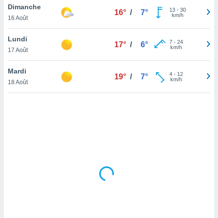
Dimanche
lisé en
13
-
30
16°
/
7°
km/h
 de
16 Août
. Vous
rouver
Lundi
7
-
24
17°
/
6°
km/h
17 Août
ations
re
Mardi
que de
4
-
12
19°
/
7°
km/h
kies
18 Août
r votre
ement à
ment en
sur le
res des
kies
le au
page de
te web.
MENT,
 les