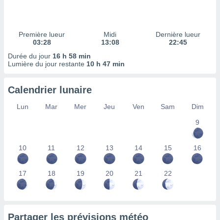
ires
ons le
ent des
es
Première lueur
Midi
Dernière lueur
 :
03:28
13:08
22:45
et/ou
Durée du jour
16 h 58 min
 à des
Lumière du jour restante
10 h 47 min
ions sur
eil,
Calendrier lunaire
des
limitées
Lun
Mar
Mer
Jeu
Ven
Sam
Dim
nner la
9
, créer
ils pour
ité
10
11
12
13
14
15
16
lisée,
des
our
17
18
19
20
21
22
nner des
és
lisées,
s profils
Partager les prévisions météo
enus