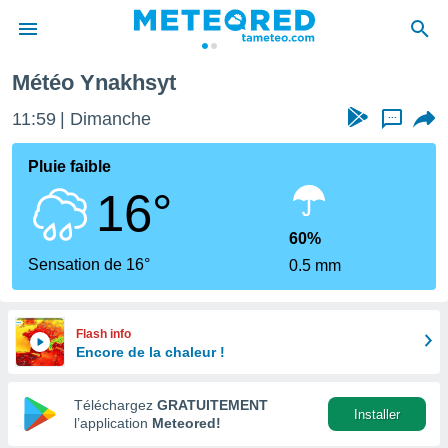
Météo Ynakhsyt
e
ntialité
11:59
Dimanche
...
enu de
o.com
Pluie faible
o.com) a
16°
aré par
onnels
60%
arantir
Sensation de 16°
0.5 mm
té des
ions
. Vous
accéder
Flash info
e en
Encore de la chaleur !
 les
Téléchargez
GRATUITEMENT
s :
Installer
l’application
Meteored!
r les