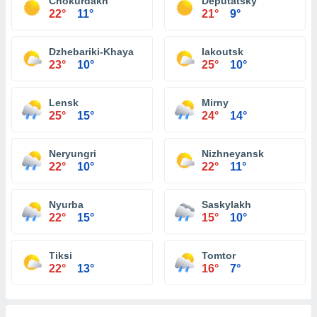
Chokurdakh
Deputatsky
22°
11°
21°
9°
Dzhebariki-Khaya
Iakoutsk
23°
10°
25°
10°
Lensk
Mirny
25°
15°
24°
14°
Neryungri
Nizhneyansk
22°
10°
22°
11°
Nyurba
Saskylakh
22°
15°
15°
10°
Tiksi
Tomtor
22°
13°
16°
7°