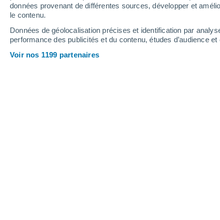
5.6 mm
0.1 mm
données provenant de différentes sources, développer et amélior
le contenu.
31°
/
12°
28°
/
15°
29°
/
13°
Données de géolocalisation précises et identification par analys
performance des publicités et du contenu, études d’audience e
7
-
32
km/h
12
-
41
km/h
9
12
-
43
km/h
Voir nos 1199 partenaires
Météo La Salle-les-Alpes aujourd´hui
Ensoleillé
13°
06:00
T. ressentie
13°
Ensoleillé
14°
07:00
T. ressentie
14°
Éclaircies
18°
08:00
T. ressentie
18°
Éclaircies
20°
09:00
T. ressentie
20°