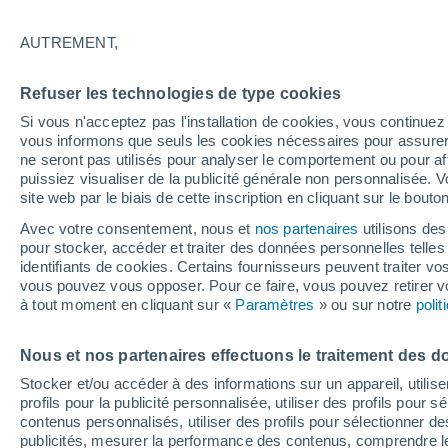
13°
AUTREMENT,
Nord-oues
Refuser les technologies de type cookies
Sensation de 13°
4
-
17 km/
Si vous n'acceptez pas l'installation de cookies, vous continu
vous informons que seuls les cookies nécessaires pour assurer la
ne seront pas utilisés pour analyser le comportement ou pour af
puissiez visualiser de la publicité générale non personnalisée. V
Flash info
site web par le biais de cette inscription en cliquant sur le bouto
Une nouvelle canicule attendue la semaine
prochaine en France !
Avec votre consentement, nous et
nos partenaires
utilisons des
pour stocker, accéder et traiter des données personnelles telles 
Météo 1 - 7 jours
Heure par heure
Actualité
Carte
identifiants de cookies. Certains fournisseurs peuvent traiter vo
vous pouvez vous opposer. Pour ce faire, vous pouvez retirer
à tout moment en cliquant sur «
Paramètres
» ou sur notre
poli
Demain
Dimanche
Aujourd´hui
Nous et nos partenaires effectuons le traitement des d
8 Août
9 Août
7 Août
Stocker et/ou accéder à des informations sur un appareil, utilise
profils pour la publicité personnalisée, utiliser des profils pour 
contenus personnalisés, utiliser des profils pour sélectionner
publicités, mesurer la performance des contenus, comprendre le
90%
30%