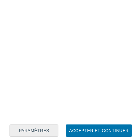
Calendrier lunaire
Lun
Mar
Mer
Jeu
Ven
Sam
Dim
7
8
9
10
11
12
13
14
15
16
17
18
19
20
PARAMÈTRES
ACCEPTER ET CONTINUER