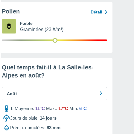
Pollen
Détail
Faible
Graminées (23 #/m³)
Quel temps fait-il à La Salle-les-
Alpes en
août
?
Août
T. Moyenne:
11°C
Max.:
17°C
Mín:
6°C
Jours de pluie:
14
jours
Précip. cumulées:
83 mm