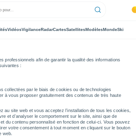
ités
Vidéos
Vigilance
Radar
Cartes
Satellites
Modèles
Monde
Ski
professionnels afin de garantir la qualité des informations
suivantes :
La Salle-les-Alpes
s collectées par le biais de cookies ou de technologies
nuer à vous proposer gratuitement des contenus de très haute
es
z au site web et vous acceptez l'installation de tous les cookies,
...
vre et d'analyser le comportement sur le site, ainsi que de
é et du contenu personnalisé en fonction de celui-ci. Vous pouvez
Heure par heure
tirer votre consentement à tout moment en cliquant sur le bouton
Pluie faible dans les prochaines
te web.
heures