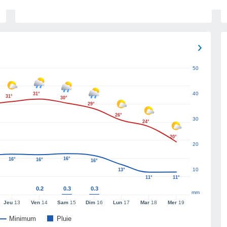
50
40
31°
31°
30°
29°
26°
30
24°
20°
20
16°
16°
16°
16°
10
13°
11°
11°
0.2
0.3
0.3
mm
Jeu
13
Ven
14
Sam
15
Dim
16
Lun
17
Mar
18
Mer
19
Minimum
Pluie