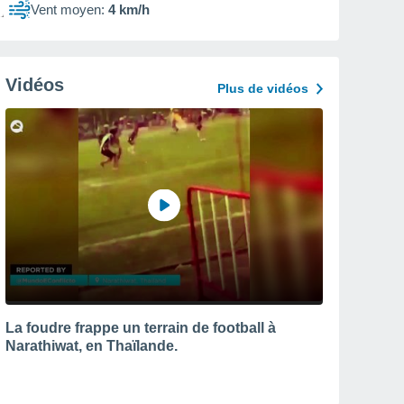
Vent moyen:
4 km/h
Vidéos
Plus de vidéos
La foudre frappe un terrain de football à
Narathiwat, en Thaïlande.