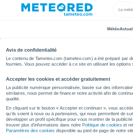
Météo
Actual
Avis de confidentialité
Le contenu de Tameteo.com (tameteo.com) a été préparé par des 
fournies. Vous pouvez accéder à ce site en utilisant les options 
Accepter les cookies et accéder gratuitement
Accueil
Provence-Alpes-Côte d'Azur
Hautes-Alpes
La publicité numérique personnalisée, basée sur des information
similaires, nous permet de financer notre activité afin de conti
Météo La Salle-les-Alp
qualité.
En cliquant sur le bouton « Accepter et continuer », vous accéde
06:23
Vendredi
qu'ils soient à nous ou à partenaires, qui nous permettent de sui
développer un profil spécifique pour vous montrer de la publicit
trouver plus d'informations dans notre
Politique de cookies
et re
Ensoleillé
Paramètres des cookies
disponible au pied de page de notre si