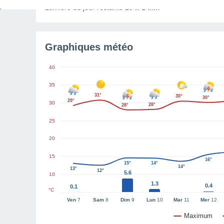
Lumière du jour restante
15 h 1 min
Graphiques météo
40
35
31°
30°
30°
29°
30
28°
28°
25
20
15
16°
15°
14°
14°
13°
12°
5.6
10
1.3
0.4
0.1
°C
Ven
7
Sam
8
Dim
9
Lun
10
Mar
11
Mer
12
Maximum