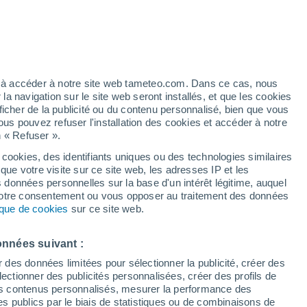
t
h
ez à accéder à notre site web tameteo.com. Dans ce cas, nous
 navigation sur le site web seront installés, et que les cookies
ficher de la publicité ou du contenu personnalisé, bien que vous
ous pouvez refuser l'installation des cookies et accéder à notre
n « Refuser ».
 cookies, des identifiants uniques ou des technologies similaires
que votre visite sur ce site web, les adresses IP et les
 de couverture nuageuse
Radar de pluie
Satellites
Modèles
s données personnelles sur la base d'un intérêt légitime, auquel
 votre consentement ou vous opposer au traitement des données
tique de cookies
sur ce site web.
Lundi
Mardi
Mercredi
Jeudi
onnées suivant :
10 Août
11 Août
12 Août
13 Août
r des données limitées pour sélectionner la publicité, créer des
sélectionner des publicités personnalisées, créer des profils de
 des contenus personnalisés, mesurer la performance des
s publics par le biais de statistiques ou de combinaisons de
90%
70%