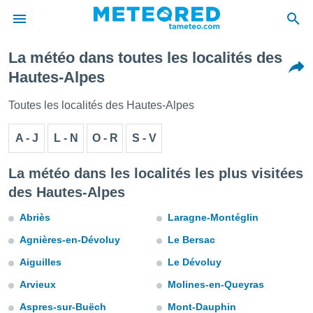
La météo dans toutes les localités des
e
Hautes-Alpes
ntialité
enu de
Toutes les localités des Hautes-Alpes
o.com
o.com) a
A - J
L - N
O - R
S - V
aré par
onnels
La météo dans les localités les plus visitées
arantir
des Hautes-Alpes
té des
ions
Abriès
Laragne-Montéglin
. Vous
accéder
Agnières-en-Dévoluy
Le Bersac
e en
 les
Aiguilles
Le Dévoluy
s :
Arvieux
Molines-en-Queyras
Aspres-sur-Buëch
Mont-Dauphin
r les