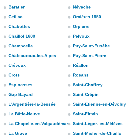
s et
Baratier
Névache
r
tement
Ceillac
Orcières 1850
cité
Chabottes
Orpierre
ue
Chaillol 1600
Pelvoux
lisée,
ACCEPTER
ur des
ET
Champcella
Puy-Saint-Eusèbe
ions
CONTINUER
es par le
Châteauroux-les-Alpes
Puy-Saint-Pierre
 cookies
Crévoux
Réallon
PARAMÈTRES
gies
Crots
Rosans
es, nous
de
Espinasses
Saint-Chaffrey
 notre
afin de
Gap Bayard
Saint-Crépin
r à vous
L'Argentière-la-Bessée
Saint-Etienne-en-Dévoluy
r
ment des
La Bâtie-Neuve
Saint-Firmin
 de très
alité.
La Chapelle-en-Valgaudémar
Saint-Léger-les-Mélèzes
ant sur
La Grave
Saint-Michel-de-Chaillol