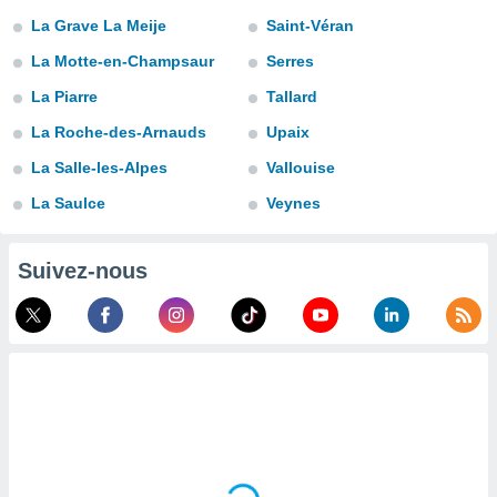
n «
La Grave La Meije
Saint-Véran
 et
r »,
La Motte-en-Champsaur
Serres
cédez au
 et vous
La Piarre
Tallard
z
La Roche-des-Arnauds
Upaix
ation de
La Salle-les-Alpes
Vallouise
qu'ils
 nous ou
La Saulce
Veynes
aires,
nt de
Suivez-nous
t
er le
ement
te, ainsi
per un
écifique
us
de la
 et du