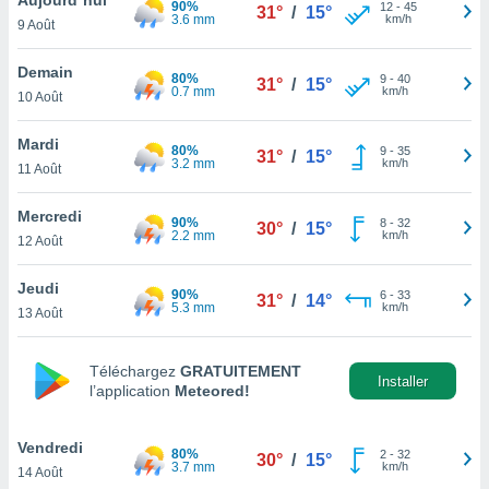
90%
n «
12
-
45
31°
/
15°
3.6 mm
km/h
9 Août
 et
r »,
cédez au
Demain
80%
9
-
40
31°
/
15°
 et vous
0.7 mm
km/h
10 Août
z
ation de
Mardi
80%
9
-
35
31°
/
15°
3.2 mm
km/h
11 Août
qu'ils
 nous ou
aires,
Mercredi
90%
8
-
32
30°
/
15°
2.2 mm
km/h
12 Août
nt de
t
Jeudi
90%
6
-
33
er le
31°
/
14°
5.3 mm
km/h
13 Août
ement
te, ainsi
Téléchargez
GRATUITEMENT
per un
Installer
l’application
Meteored!
écifique
us
de la
Vendredi
80%
2
-
32
30°
/
15°
 et du
3.7 mm
km/h
14 Août