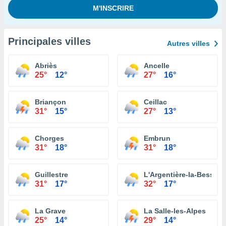
Principales villes
Autres villes
Abriès
Ancelle
25°
12°
27°
16°
Briançon
Ceillac
31°
15°
27°
13°
Chorges
Embrun
31°
18°
31°
18°
Guillestre
L'Argentière-la-Bessée
31°
17°
32°
17°
La Grave
La Salle-les-Alpes
25°
14°
29°
14°