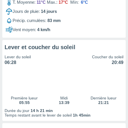
ires
T. Moyenne:
11°C
Max.:
17°C
Mín:
6°C
ons le
Jours de pluie:
14
jours
ent des
es
Précip. cumulées:
83 mm
 :
Vent moyen:
4 km/h
et/ou
 à des
ions sur
eil,
Lever et coucher du soleil
des
Lever du soleil
Coucher du soleil
limitées
06:28
20:49
nner la
, créer
ils pour
ité
lisée,
des
Première lueur
Midi
Dernière lueur
our
05:55
13:39
21:21
nner des
Durée du jour
14 h 21 min
és
Temps restant avant le lever de soleil
1h 45min
lisées,
s profils
enus