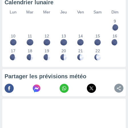
Calendrier lunaire
lisés,
des
Lun
Mar
Mer
Jeu
Ven
Sam
Dim
our
9
nner des
s
lisés,
10
11
12
13
14
15
16
la
ance des
s,
17
18
19
20
21
22
la
ance des
s,
dre les
Partager les prévisions météo
par le
ques ou
inaisons
ées
nt de
tes
,
er et
r les