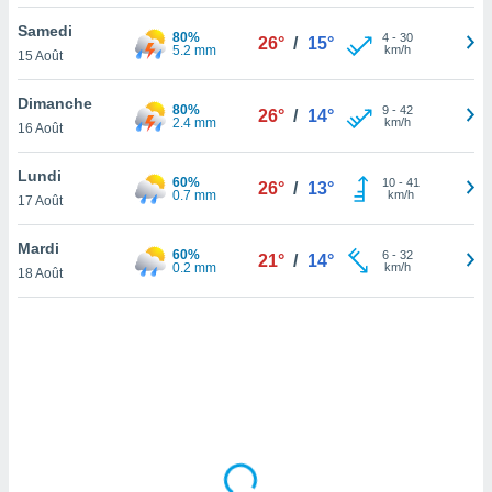
lisé en
Samedi
 de
80%
4
-
30
26°
/
15°
5.2 mm
km/h
15 Août
. Vous
rouver
Dimanche
80%
9
-
42
26°
/
14°
ations
2.4 mm
km/h
16 Août
re
que de
Lundi
60%
kies
10
-
41
26°
/
13°
0.7 mm
km/h
17 Août
r votre
ement à
ment en
Mardi
60%
6
-
32
21°
/
14°
sur le
0.2 mm
km/h
18 Août
res des
kies
le au
page de
te web.
MENT,
 les