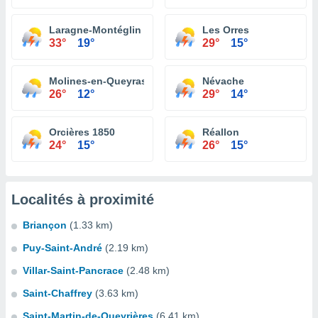
Laragne-Montéglin
Les Orres
33°
19°
29°
15°
Molines-en-Queyras
Névache
26°
12°
29°
14°
Orcières 1850
Réallon
24°
15°
26°
15°
Localités à proximité
Briançon
(1.33 km)
Puy-Saint-André
(2.19 km)
Villar-Saint-Pancrace
(2.48 km)
Saint-Chaffrey
(3.63 km)
Saint-Martin-de-Queyrières
(6.41 km)