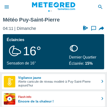
t-Pierre
Météo Puy-Saint-Pierre
e
ntialité
04:11
Dimanche
...
enu de
o.com
Éclaircies
o.com) a
16°
aré par
onnels
Dernier Quartier
arantir
Sensation de 16°
Éclairée:
15%
té des
ions
. Vous
Vigilance jaune
accéder
Alerte canicule de niveau modéré à Puy-Saint-Pierre
e en
aujourd’hui
 les
s :
Flash info
Encore de la chaleur !
r les