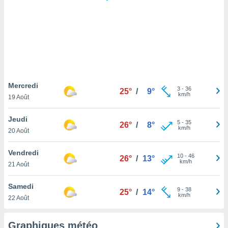
logies
e
s
tez pas
ation de
, vous
z à
à notre
Mercredi
3
-
36
25°
/
9°
km/h
19 Août
.com.
 cas,
Jeudi
5
-
35
us
26°
/
8°
km/h
20 Août
ns que
s
Vendredi
10
-
46
26°
/
13°
ires
km/h
21 Août
urer la
on sur le
Samedi
9
-
38
 seront
25°
/
14°
km/h
22 Août
, et que
ies ne
as
Graphiques météo