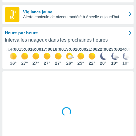
s et
r
Vigilance jaune
tement
Alerte canicule de niveau modéré à Ancelle aujourd’hui
cité
ue
Heure par heure
lisée,
ACCEPTER
Intervalles nuageux dans les prochaines heures
ur des
ET
ions
3:00
14:00
15:00
16:00
17:00
18:00
19:00
20:00
21:00
22:00
23:00
24:00
CONTINUER
es par le
 cookies
26°
26°
27°
27°
27°
27°
26°
25°
22°
20°
19°
18°
PARAMÈTRES
gies
es, nous
de
 notre
afin de
r à vous
r
ment des
 de très
alité.
ant sur