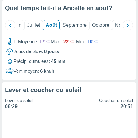
ires
ons le
Quel temps fait-il à Ancelle en
août
?
ent des
es
 :
Mai
Juin
Juillet
Août
Septembre
Octobre
Novembre
et/ou
 à des
T. Moyenne:
17°C
Max.:
22°C
Mín:
10°C
ions sur
eil,
Jours de pluie:
8
jours
des
Précip. cumulées:
45 mm
limitées
Vent moyen:
6 km/h
nner la
, créer
ils pour
Lever et coucher du soleil
ité
lisée,
Lever du soleil
Coucher du soleil
des
06:29
20:51
our
nner des
és
lisées,
s profils
enus