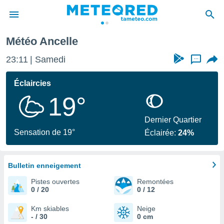
Météo Ancelle
e
ntialité
23:11
Samedi
...
enu de
o.com
Éclaircies
o.com) a
19°
aré par
onnels
Dernier Quartier
arantir
Sensation de 19°
Éclairée:
24%
té des
ions
. Vous
accéder
Bulletin enneigement
e en
Pistes ouvertes
Remontées
 les
0 / 20
0 / 12
s :
Km skiables
Neige
- / 30
0 cm
r les