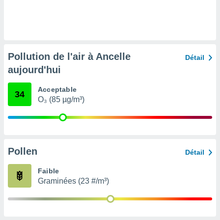
nées
lles sur
d'un
égitime,
vous
vous
Pollution de l'air à Ancelle
Détail
 Pour ce
aujourd'hui
ous
etirer
Acceptable
34
ement
O₃ (85 µg/m³)
 opposer
ement
nées à
ment en
 sur «
Pollen
Détail
res
» ou
e
Faible
que de
Graminées (23 #/m³)
kies
ite web.
t nos