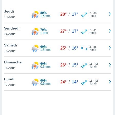
lisé en
 de
Jeudi
80%
7
-
35
. Vous
28°
/
17°
1.5 mm
km/h
13 Août
rouver
Vendredi
ations
70%
7
-
34
27°
/
17°
1 mm
km/h
re
14 Août
que de
kies
Samedi
60%
3
-
35
r votre
25°
/
16°
1.5 mm
km/h
15 Août
ement à
ment en
Dimanche
sur le
60%
11
-
42
26°
/
15°
0.6 mm
km/h
16 Août
res des
kies
Lundi
60%
11
-
42
24°
/
14°
le au
0.6 mm
km/h
17 Août
page de
te web.
MENT,
 les