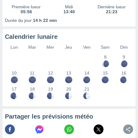
lisés,
Première lueur
Midi
Dernière lueur
des
05:56
13:40
21:23
our
Durée du jour
14 h 22 min
nner des
s
lisés,
Calendrier lunaire
la
ance des
Lun
Mar
Mer
Jeu
Ven
Sam
Dim
s,
8
9
la
ance des
s,
10
11
12
13
14
15
16
dre les
par le
17
18
19
20
21
ques ou
inaisons
ées
nt de
Partager les prévisions météo
tes
,
er et
r les