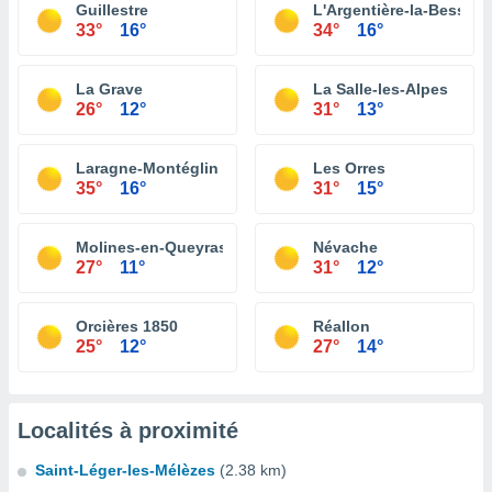
Guillestre
L'Argentière-la-Bessée
33°
16°
34°
16°
La Grave
La Salle-les-Alpes
26°
12°
31°
13°
Laragne-Montéglin
Les Orres
35°
16°
31°
15°
Molines-en-Queyras
Névache
27°
11°
31°
12°
Orcières 1850
Réallon
25°
12°
27°
14°
Localités à proximité
Saint-Léger-les-Mélèzes
(2.38 km)