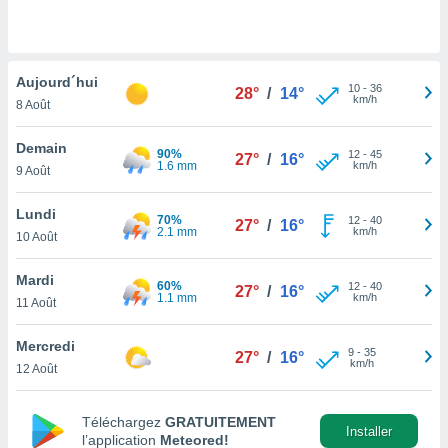
n «
 et
r »,
cédez au
Aujourd´hui
 et vous
10
-
36
28°
/
14°
km/h
z
8 Août
ation de
Demain
90%
12
-
45
27°
/
16°
qu'ils
1.6 mm
km/h
9 Août
 nous ou
aires,
Lundi
70%
12
-
40
27°
/
16°
2.1 mm
km/h
nt de
10 Août
t
er le
Mardi
60%
12
-
40
27°
/
16°
ement
1.1 mm
km/h
11 Août
te, ainsi
Mercredi
per un
9
-
35
27°
/
16°
km/h
écifique
12 Août
us
de la
Téléchargez
GRATUITEMENT
 et du
Installer
l’application
Meteored!