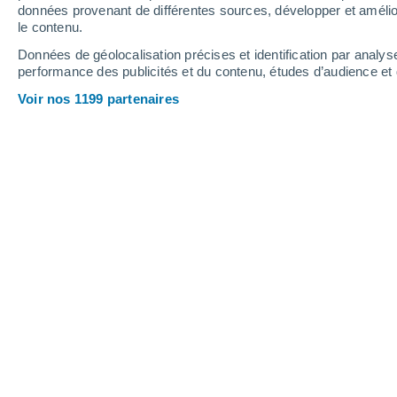
données provenant de différentes sources, développer et amélior
le contenu.
30°
/
17°
32°
/
18°
27°
/
17°
Données de géolocalisation précises et identification par analys
performance des publicités et du contenu, études d’audience e
12
-
29
km/h
13
-
30
km/h
13
17
-
40
km/h
Voir nos 1199 partenaires
Météo Hourtin aujourd´hui
, 6 août
Ensoleillé
26°
17:00
T. ressentie
26°
Ensoleillé
25°
18:00
T. ressentie
26°
Ensoleillé
24°
19:00
T. ressentie
25°
Ensoleillé
23°
20:00
T. ressentie
25°