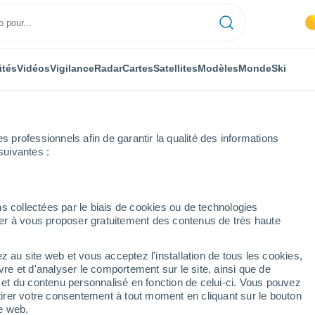
ités
Vidéos
Vigilance
Radar
Cartes
Satellites
Modèles
Monde
Ski
professionnels afin de garantir la qualité des informations
suivantes :
s collectées par le biais de cookies ou de technologies
nuer à vous proposer gratuitement des contenus de très haute
z au site web et vous acceptez l'installation de tous les cookies,
...
vre et d'analyser le comportement sur le site, ainsi que de
é et du contenu personnalisé en fonction de celui-ci. Vous pouvez
Heure par heure
tirer votre consentement à tout moment en cliquant sur le bouton
Ciel dégagé dans les prochaines
te web.
heures