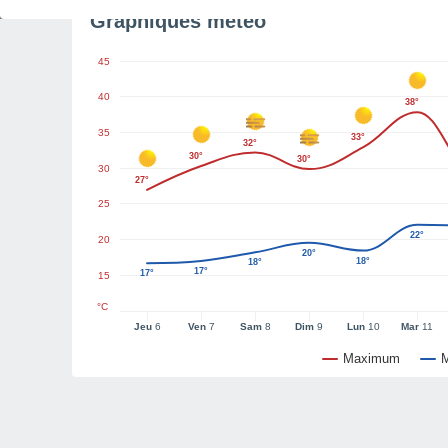
Graphiques météo
45
40
38°
35
33°
32°
30°
30°
30
27°
25
22°
20
20°
18°
18°
17°
17°
15
°C
Jeu
6
Ven
7
Sam
8
Dim
9
Lun
10
Mar
11
Maximum