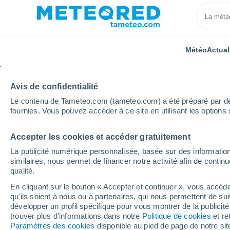
Météo
Actual
Avis de confidentialité
Le contenu de Tameteo.com (tameteo.com) a été préparé par des 
fournies. Vous pouvez accéder à ce site en utilisant les options 
Accepter les cookies et accéder gratuitement
Accueil
Nouvelle-Aquitaine
Gironde
Hourtin
La publicité numérique personnalisée, basée sur des information
similaires, nous permet de financer notre activité afin de conti
Météo Hourtin
qualité.
En cliquant sur le bouton « Accepter et continuer », vous accéde
16:52
Jeudi
qu'ils soient à nous ou à partenaires, qui nous permettent de sui
développer un profil spécifique pour vous montrer de la publicit
trouver plus d'informations dans notre
Politique de cookies
et re
Ensoleillé
Paramètres des cookies
disponible au pied de page de notre si