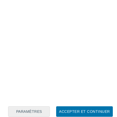
Calendrier lunaire
Lun
Mar
Mer
Jeu
Ven
Sam
Dim
6
7
8
9
10
11
12
13
14
15
16
17
18
19
PARAMÈTRES
ACCEPTER ET CONTINUER