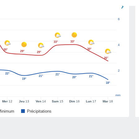
6
33°
33°
4
30°
30°
29°
29°
26°
2
22°
21°
21°
21°
20°
19°
18°
mm
Mer
12
Jeu
13
Ven
14
Sam
15
Dim
16
Lun
17
Mar
18
Minimum
Précipitations