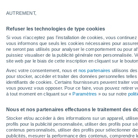
26°
AUTREMENT,
Nord-oues
Refuser les technologies de type cookies
Sensation de 26°
14
-
34 km
Si vous n'acceptez pas l'installation de cookies, vous continu
vous informons que seuls les cookies nécessaires pour assurer la
ne seront pas utilisés pour analyser le comportement ou pour af
puissiez visualiser de la publicité générale non personnalisée. V
Flash info
site web par le biais de cette inscription en cliquant sur le bouto
Une nouvelle canicule attendue la semaine
prochaine en France !
Avec votre consentement, nous et
nos partenaires
utilisons des
pour stocker, accéder et traiter des données personnelles telles 
Météo 1 - 7 jours
Heure par heure
Actualité
Carte 
identifiants de cookies. Certains fournisseurs peuvent traiter vo
vous pouvez vous opposer. Pour ce faire, vous pouvez retirer
à tout moment en cliquant sur «
Paramètres
» ou sur notre
poli
Demain
Samedi
D
Aujourd´hui
Nous et nos partenaires effectuons le traitement des d
7 Août
8 Août
6 Août
Stocker et/ou accéder à des informations sur un appareil, utilise
profils pour la publicité personnalisée, utiliser des profils pour 
contenus personnalisés, utiliser des profils pour sélectionner
publicités, mesurer la performance des contenus, comprendre le