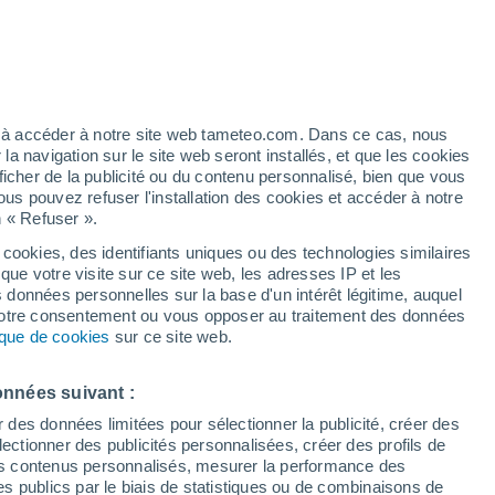
t
/h
ez à accéder à notre site web tameteo.com. Dans ce cas, nous
 navigation sur le site web seront installés, et que les cookies
ficher de la publicité ou du contenu personnalisé, bien que vous
ous pouvez refuser l'installation des cookies et accéder à notre
n « Refuser ».
 cookies, des identifiants uniques ou des technologies similaires
que votre visite sur ce site web, les adresses IP et les
des températures
Radar de pluie
Satellites
Modèles
s données personnelles sur la base d'un intérêt légitime, auquel
 votre consentement ou vous opposer au traitement des données
tique de cookies
sur ce site web.
imanche
Lundi
Mardi
Mercredi
onnées suivant :
9 Août
10 Août
11 Août
12 Août
r des données limitées pour sélectionner la publicité, créer des
sélectionner des publicités personnalisées, créer des profils de
 des contenus personnalisés, mesurer la performance des
s publics par le biais de statistiques ou de combinaisons de