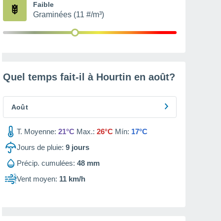
Faible
Graminées (11 #/m³)
Quel temps fait-il à Hourtin en
août
?
Août
T. Moyenne:
21°C
Max.:
26°C
Mín:
17°C
Jours de pluie:
9
jours
Précip. cumulées:
48 mm
Vent moyen:
11 km/h