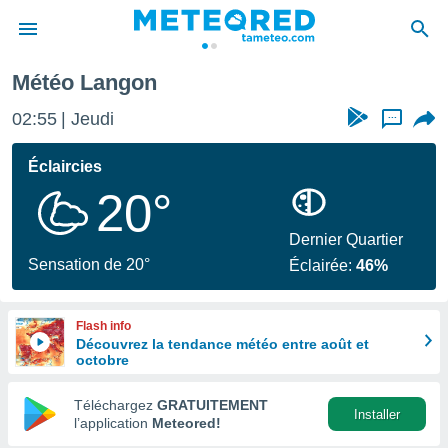
Météo Langon
e
ntialité
02:55
Jeudi
...
enu de
o.com
Éclaircies
o.com) a
20°
aré par
onnels
Dernier Quartier
arantir
Sensation de 20°
Éclairée:
46%
té des
ions
. Vous
Flash info
accéder
Découvrez la tendance météo entre août et
e en
octobre
 les
Téléchargez
GRATUITEMENT
s :
Installer
l’application
Meteored!
r les