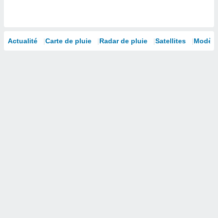
 utiliser
nées
 pour
nner le
.
Actualité
Carte de pluie
Radar de pluie
Satellites
Modèle
 de
isation
 et
ation par
 de
l,
s et
lisés,
de
ance des
és et du
, études
ce et
pement
ces.
os 1199