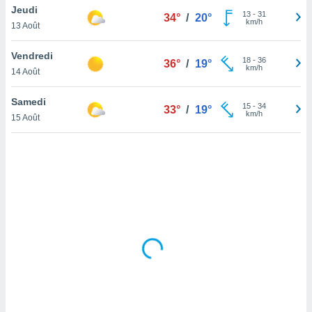
Jeudi
lisé en
13
-
31
34°
/
20°
km/h
 de
13 Août
. Vous
rouver
Vendredi
18
-
36
36°
/
19°
km/h
14 Août
ations
re
Samedi
que de
15
-
34
33°
/
19°
km/h
kies
15 Août
r votre
ement à
ment en
sur le
res des
kies
le au
page de
te web.
MENT,
 les