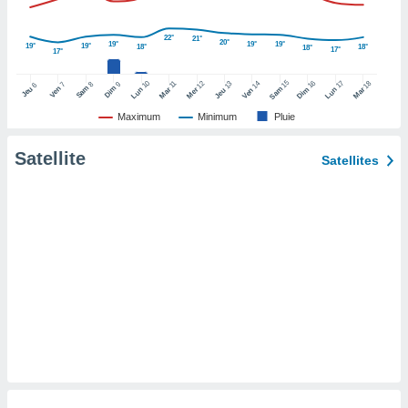
pour
 le
ement
22°
21°
20°
19°
19°
19°
19°
19°
18°
18°
18°
17°
afficher
17°
licité ou
15
10
16
17
12
14
18
11
13
8
9
7
6
enu
Sam
Dim
Ven
Jeu
Sam
Lun
Mar
Dim
Lun
Mer
Ven
Mar
Jeu
lisé,
Maximum
Minimum
Pluie
e vous
Satellite
r de la
Satellites
 non
lisée.
uvez
ation des
et
à notre
 par le
 cette
ion en
sur le
«
».