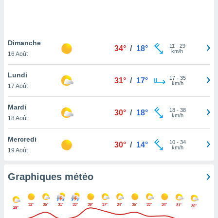
logies
e
s
Dimanche
tez pas
11
-
29
34°
/
18°
km/h
ation de
16 Août
, vous
z à
Lundi
17
-
35
31°
/
17°
à notre
km/h
17 Août
.com.
Mardi
 cas,
18
-
38
30°
/
18°
km/h
us
18 Août
ns que
s
Mercredi
10
-
34
30°
/
14°
km/h
19 Août
ires
urer la
on sur le
Graphiques météo
 seront
, et que
ies ne
32°
36°
31°
33°
39°
37°
34°
36°
33°
34°
31°
30°
29°
as