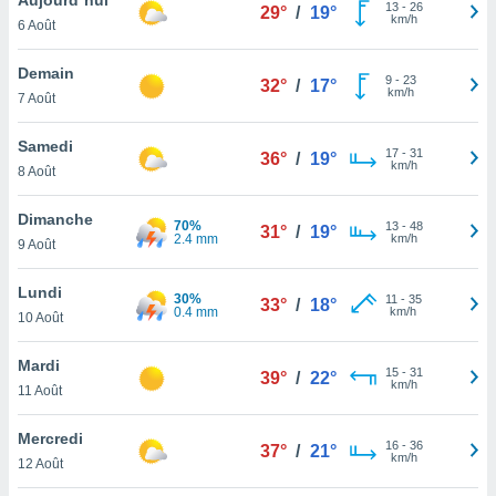
n «
13
-
26
29°
/
19°
km/h
6 Août
 et
r »,
cédez au
Demain
9
-
23
32°
/
17°
 et vous
km/h
7 Août
z
ation de
Samedi
17
-
31
36°
/
19°
km/h
8 Août
qu'ils
 nous ou
aires,
Dimanche
70%
13
-
48
31°
/
19°
2.4 mm
km/h
9 Août
nt de
t
Lundi
30%
11
-
35
er le
33°
/
18°
0.4 mm
km/h
10 Août
ement
te, ainsi
Mardi
15
-
31
39°
/
22°
km/h
per un
11 Août
écifique
us
Mercredi
16
-
36
de la
37°
/
21°
km/h
12 Août
 et du