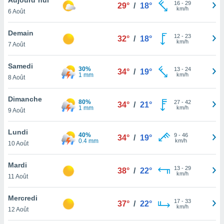
n «
16
-
29
29°
/
18°
km/h
6 Août
 et
r »,
cédez au
Demain
12
-
23
32°
/
18°
 et vous
km/h
7 Août
z
ation de
Samedi
30%
13
-
24
34°
/
19°
1 mm
km/h
8 Août
qu'ils
 nous ou
aires,
Dimanche
80%
27
-
42
34°
/
21°
1 mm
km/h
9 Août
nt de
t
Lundi
40%
9
-
46
er le
34°
/
19°
0.4 mm
km/h
10 Août
ement
te, ainsi
Mardi
13
-
29
38°
/
22°
km/h
per un
11 Août
écifique
us
Mercredi
17
-
33
de la
37°
/
22°
km/h
12 Août
 et du