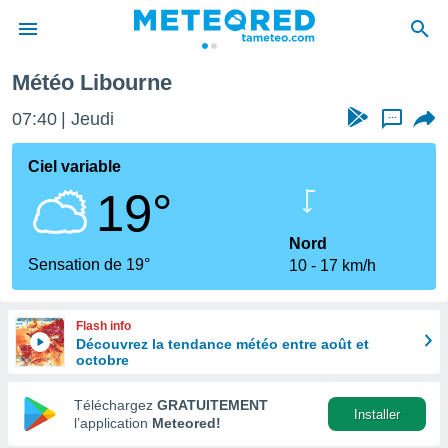
Météo Libourne
e
ntialité
07:40
Jeudi
...
enu de
o.com
Ciel variable
o.com) a
19°
aré par
onnels
Nord
arantir
Sensation de 19°
10
17 km/h
té des
ions
. Vous
Flash info
accéder
Découvrez la tendance météo entre août et
e en
octobre
 les
Téléchargez
GRATUITEMENT
s :
Installer
l’application
Meteored!
r les