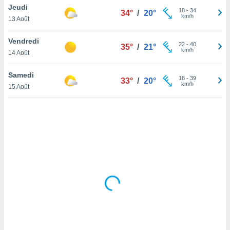
Jeudi
lisé en
18
-
34
34°
/
20°
km/h
 de
13 Août
. Vous
rouver
Vendredi
22
-
40
35°
/
21°
km/h
14 Août
ations
re
Samedi
que de
18
-
39
33°
/
20°
km/h
kies
15 Août
r votre
ement à
ment en
sur le
res des
kies
le au
page de
te web.
MENT,
 les