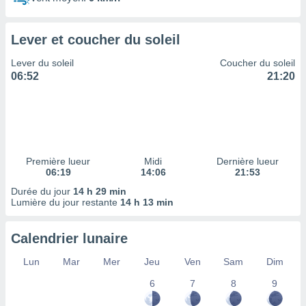
ires
ons le
ent des
Lever et coucher du soleil
es
 :
Lever du soleil
Coucher du soleil
et/ou
06:52
21:20
 à des
ions sur
eil,
des
limitées
Première lueur
Midi
Dernière lueur
nner la
06:19
14:06
21:53
, créer
ils pour
Durée du jour
14 h 29 min
ité
Lumière du jour restante
14 h 13 min
lisée,
des
Calendrier lunaire
our
nner des
Lun
Mar
Mer
Jeu
Ven
Sam
Dim
és
lisées,
6
7
8
9
s profils
enus