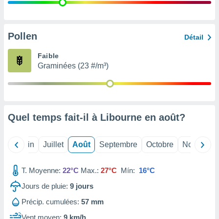
nées
lles sur
d'un
égitime,
Pollen
Détail
vous
vous
Faible
 Pour ce
Graminées (23 #/m³)
ous
etirer
ement
 opposer
Quel temps fait-il à Libourne en
août
?
ement
nées à
ment en
Mai
Juin
Juillet
Août
Septembre
Octobre
Novembre
 sur «
res
» ou
e
T. Moyenne:
22°C
Max.:
27°C
Mín:
16°C
que de
kies
Jours de pluie:
9
jours
ite web.
Précip. cumulées:
57 mm
t nos
Vent moyen:
9 km/h