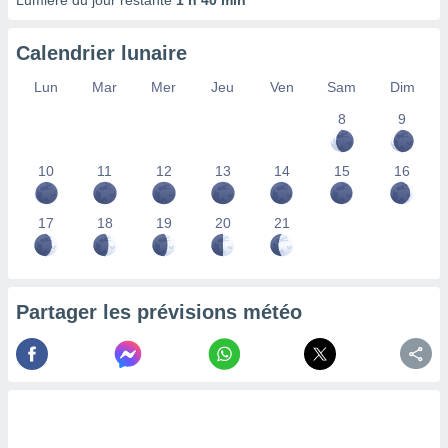
Lumière du jour restante
1 h 40 min
lisés,
des
Calendrier lunaire
our
nner des
Lun
Mar
Mer
Jeu
Ven
Sam
Dim
s
lisés,
8
9
la
ance des
s,
10
11
12
13
14
15
16
la
ance des
17
18
19
20
21
s,
dre les
par le
ques ou
Partager les prévisions météo
inaisons
ées
nt de
tes
,
er et
r les