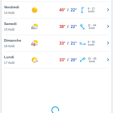
lisé en
Vendredi
 de
8
-
27
40°
/
22°
km/h
14 Août
. Vous
rouver
Samedi
11
-
44
38°
/
22°
ations
km/h
15 Août
re
que de
Dimanche
kies
9
-
30
33°
/
21°
km/h
16 Août
r votre
ement à
ment en
Lundi
15
-
45
33°
/
20°
sur le
km/h
17 Août
res des
kies
le au
page de
te web.
MENT,
 les