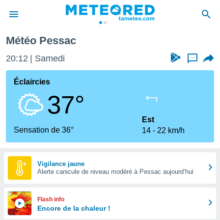
Météo Pessac
e
ntialité
20:12
Samedi
...
enu de
o.com
Éclaircies
o.com) a
37°
aré par
onnels
Est
arantir
Sensation de 36°
14
22 km/h
té des
ions
. Vous
accéder
Vigilance jaune
e en
Alerte canicule de niveau modéré à Pessac aujourd’hui
 les
s :
Flash info
Encore de la chaleur !
r les