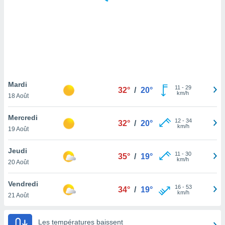
logies
e
s
tez pas
ation de
, vous
z à
à notre
Mardi
11
-
29
32°
/
20°
km/h
18 Août
.com.
 cas,
Mercredi
12
-
34
us
32°
/
20°
km/h
19 Août
ns que
s
Jeudi
11
-
30
35°
/
19°
ires
km/h
20 Août
urer la
on sur le
Vendredi
16
-
53
 seront
34°
/
19°
km/h
21 Août
, et que
ies ne
as
Les températures baissent