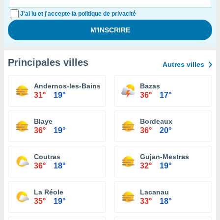
J'ai lu et j'accepte la politique de privacité
Principales villes
Autres villes
Andernos-les-Bains
Bazas
31°
19°
36°
17°
Blaye
Bordeaux
36°
19°
36°
20°
Coutras
Gujan-Mestras
36°
18°
32°
19°
La Réole
Lacanau
35°
19°
33°
18°