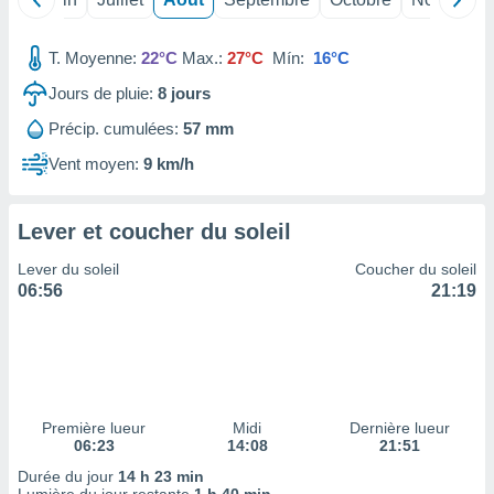
ires
ons le
ent des
T. Moyenne:
22°C
Max.:
27°C
Mín:
16°C
es
 :
Jours de pluie:
8
jours
et/ou
Précip. cumulées:
57 mm
 à des
ions sur
Vent moyen:
9 km/h
eil,
des
limitées
Lever et coucher du soleil
nner la
Lever du soleil
Coucher du soleil
, créer
06:56
21:19
ils pour
ité
lisée,
des
our
nner des
Première lueur
Midi
Dernière lueur
és
06:23
14:08
21:51
lisées,
s profils
Durée du jour
14 h 23 min
enus