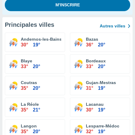
Principales villes
Autres villes
Andernos-les-Bains
Bazas
30°
19°
36°
20°
Blaye
Bordeaux
33°
20°
33°
20°
Coutras
Gujan-Mestras
35°
20°
31°
19°
La Réole
Lacanau
35°
21°
30°
19°
Langon
Lesparre-Médoc
35°
20°
32°
19°