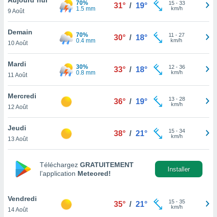
70%
n «
15
-
33
31°
/
19°
1.5 mm
km/h
9 Août
 et
r »,
cédez au
Demain
70%
11
-
27
30°
/
18°
 et vous
0.4 mm
km/h
10 Août
z
ation de
Mardi
30%
12
-
36
33°
/
18°
0.8 mm
km/h
11 Août
qu'ils
 nous ou
aires,
Mercredi
13
-
28
36°
/
19°
km/h
12 Août
nt de
t
Jeudi
15
-
34
er le
38°
/
21°
km/h
13 Août
ement
te, ainsi
Téléchargez
GRATUITEMENT
per un
Installer
l’application
Meteored!
écifique
us
de la
Vendredi
15
-
35
35°
/
21°
 et du
km/h
14 Août