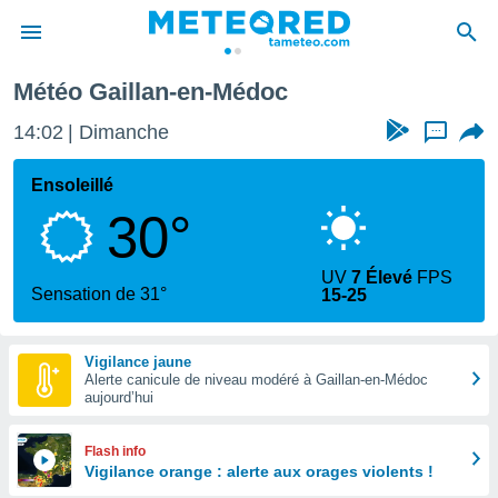
Météo Gaillan-en-Médoc
e
ntialité
14:02
Dimanche
...
enu de
o.com
Ensoleillé
o.com) a
30°
aré par
onnels
UV
7 Élevé
FPS
arantir
Sensation de 31°
15-25
té des
ions
. Vous
Vigilance jaune
accéder
Alerte canicule de niveau modéré à Gaillan-en-Médoc
e en
aujourd’hui
 les
s :
Flash info
Vigilance orange : alerte aux orages violents !
r les