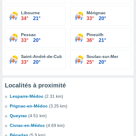
Libourne
Mérignac
34°
21°
33°
20°
Pessac
Pineuilh
33°
20°
36°
21°
Saint-André-de-Cubzac
Soulac-sur-Mer
33°
20°
25°
20°
Localités à proximité
Lesparre-Médoc
(2.31 km)
Prignac-en-Médoc
(3.25 km)
Queyrac
(4.51 km)
Civrac-en-Médoc
(4.69 km)
Bégadan
(5.9 km)