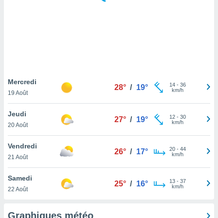
logies
e
s
tez pas
ation de
, vous
z à
à notre
Mercredi
14
-
36
28°
/
19°
km/h
19 Août
.com.
 cas,
Jeudi
12
-
30
us
27°
/
19°
km/h
20 Août
ns que
s
Vendredi
20
-
44
26°
/
17°
ires
km/h
21 Août
urer la
on sur le
Samedi
13
-
37
 seront
25°
/
16°
km/h
22 Août
, et que
ies ne
as
Graphiques météo