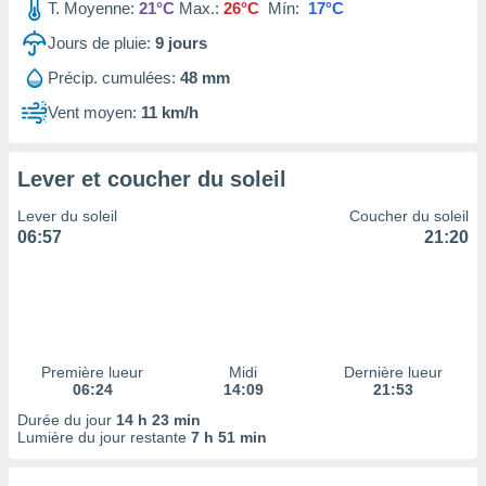
ires
T. Moyenne:
21°C
Max.:
26°C
Mín:
17°C
ons le
Jours de pluie:
9
jours
ent des
es
Précip. cumulées:
48 mm
 :
Vent moyen:
11 km/h
et/ou
 à des
ions sur
eil,
Lever et coucher du soleil
des
Lever du soleil
Coucher du soleil
limitées
06:57
21:20
nner la
, créer
ils pour
ité
lisée,
des
Première lueur
Midi
Dernière lueur
our
06:24
14:09
21:53
nner des
Durée du jour
14 h 23 min
és
Lumière du jour restante
7 h 51 min
lisées,
s profils
enus