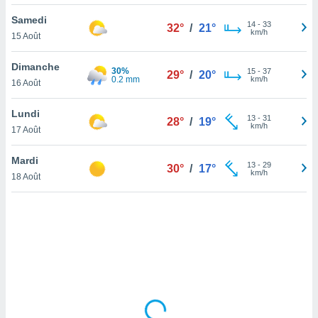
lisé en
Samedi
 de
14
-
33
32°
/
21°
km/h
15 Août
. Vous
rouver
Dimanche
30%
15
-
37
29°
/
20°
ations
0.2 mm
km/h
16 Août
re
que de
Lundi
kies
13
-
31
28°
/
19°
km/h
17 Août
r votre
ement à
ment en
Mardi
13
-
29
30°
/
17°
sur le
km/h
18 Août
res des
kies
le au
page de
te web.
MENT,
 les