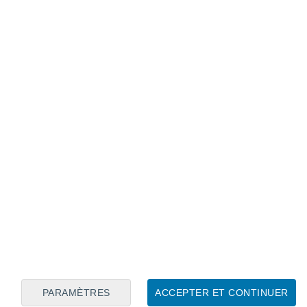
Calendrier lunaire
Lun
Mar
Mer
Jeu
Ven
Sam
Dim
6
7
8
9
10
11
12
13
14
15
16
17
18
19
PARAMÈTRES
ACCEPTER ET CONTINUER