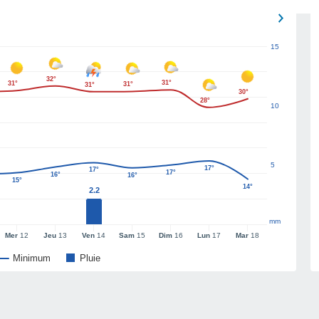
15
32°
31°
31°
31°
31°
30°
28°
10
5
17°
17°
17°
16°
16°
15°
14°
2.2
mm
Mer
12
Jeu
13
Ven
14
Sam
15
Dim
16
Lun
17
Mar
18
Minimum
Pluie