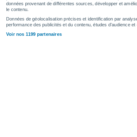
2.3 mm
données provenant de différentes sources, développer et amélior
le contenu.
31°
/
15°
30°
/
15°
30°
/
16°
Données de géolocalisation précises et identification par analys
performance des publicités et du contenu, études d’audience e
16
-
39
km/h
20
-
48
km/h
21
16
-
45
km/h
Voir nos 1199 partenaires
Météo Guadalaviar aujourd´hui
, 6 aoû
Orage
50%
20°
17:00
1.1 mm
T. ressentie
20°
Orage
50%
22°
18:00
0.9 mm
T. ressentie
22°
Éclaircies
25°
19:00
T. ressentie
26°
Éclaircies
24°
20:00
T. ressentie
25°