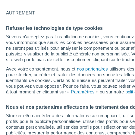
20°
AUTREMENT,
Dernier Qu
Refuser les technologies de type cookies
Éclairée:
4
Sensation de 20°
Si vous n'acceptez pas l'installation de cookies, vous continu
vous informons que seuls les cookies nécessaires pour assurer la
ne seront pas utilisés pour analyser le comportement ou pour af
puissiez visualiser de la publicité générale non personnalisée. V
Flash info
site web par le biais de cette inscription en cliquant sur le bouto
Une nouvelle canicule attendue la semaine
prochaine en France !
Avec votre consentement, nous et
nos partenaires
utilisons des
pour stocker, accéder et traiter des données personnelles telles 
Météo 1 - 7 jours
Heure par heure
Actualité
Carte 
identifiants de cookies. Certains fournisseurs peuvent traiter vo
vous pouvez vous opposer. Pour ce faire, vous pouvez retirer
à tout moment en cliquant sur «
Paramètres
» ou sur notre
poli
Demain
Samedi
D
Aujourd´hui
Nous et nos partenaires effectuons le traitement des d
7 Août
8 Août
6 Août
Stocker et/ou accéder à des informations sur un appareil, utilise
profils pour la publicité personnalisée, utiliser des profils pour 
contenus personnalisés, utiliser des profils pour sélectionner
publicités, mesurer la performance des contenus, comprendre le
70%