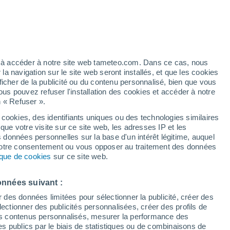
artier
6%
ez à accéder à notre site web tameteo.com. Dans ce cas, nous
 navigation sur le site web seront installés, et que les cookies
ficher de la publicité ou du contenu personnalisé, bien que vous
ous pouvez refuser l'installation des cookies et accéder à notre
n « Refuser ».
 cookies, des identifiants uniques ou des technologies similaires
que votre visite sur ce site web, les adresses IP et les
des températures
Radar de pluie
Satellites
Modèles
s données personnelles sur la base d'un intérêt légitime, auquel
 votre consentement ou vous opposer au traitement des données
tique de cookies
sur ce site web.
imanche
Lundi
Mardi
Mercredi
onnées suivant :
9 Août
10 Août
11 Août
12 Août
r des données limitées pour sélectionner la publicité, créer des
sélectionner des publicités personnalisées, créer des profils de
 des contenus personnalisés, mesurer la performance des
s publics par le biais de statistiques ou de combinaisons de
30%
40%