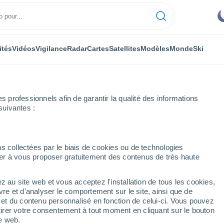
ités
Vidéos
Vigilance
Radar
Cartes
Satellites
Modèles
Monde
Ski
professionnels afin de garantir la qualité des informations
suivantes :
Guadalaviar
s collectées par le biais de cookies ou de technologies
nuer à vous proposer gratuitement des contenus de très haute
z au site web et vous acceptez l'installation de tous les cookies,
...
vre et d'analyser le comportement sur le site, ainsi que de
é et du contenu personnalisé en fonction de celui-ci. Vous pouvez
Heure par heure
tirer votre consentement à tout moment en cliquant sur le bouton
Ciel dégagé dans les prochaines
te web.
heures