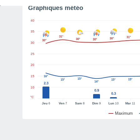
Graphiques météo
40
35
31°
31°
30°
30°
30°
30°
30
25
20
15
16°
15°
15°
15°
15°
14°
2.3
10
0.9
0.3
°C
Jeu
6
Ven
7
Sam
8
Dim
9
Lun
10
Mar
11
Maximum