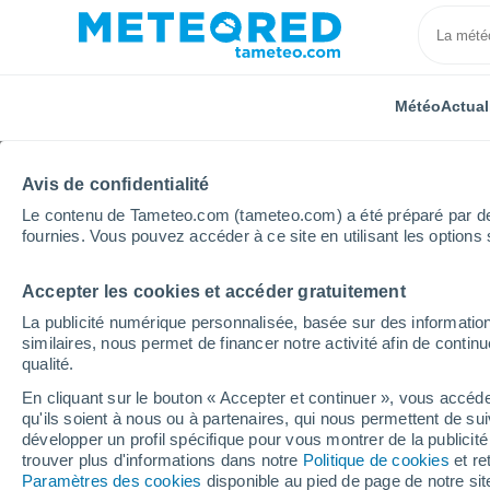
Météo
Actual
Avis de confidentialité
Le contenu de Tameteo.com (tameteo.com) a été préparé par des 
fournies. Vous pouvez accéder à ce site en utilisant les options 
Accepter les cookies et accéder gratuitement
Accueil
Espagne
Aragon
Province de Teruel
La publicité numérique personnalisée, basée sur des information
similaires, nous permet de financer notre activité afin de conti
Météo Guadalaviar
qualité.
En cliquant sur le bouton « Accepter et continuer », vous accéde
22:29
Jeudi
qu'ils soient à nous ou à partenaires, qui nous permettent de sui
développer un profil spécifique pour vous montrer de la publicit
trouver plus d'informations dans notre
Politique de cookies
et re
Ciel dégagé
Paramètres des cookies
disponible au pied de page de notre si