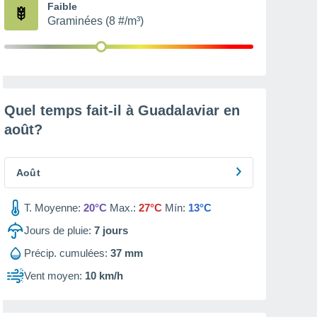
Faible
Graminées (8 #/m³)
Quel temps fait-il à Guadalaviar en
août
?
Août
T. Moyenne:
20°C
Max.:
27°C
Mín:
13°C
Jours de pluie:
7
jours
Précip. cumulées:
37 mm
Vent moyen:
10 km/h