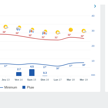
40
30
34°
33°
32°
32°
32°
31°
31°
20
10
18°
17°
17°
4.5
17°
16°
2.7
0.3
mm
Jeu
13
Ven
14
Sam
15
Dim
16
Lun
17
Mar
18
Mer
19
Minimum
Pluie