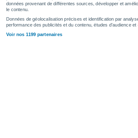
1.6 mm
0.2 mm
données provenant de différentes sources, développer et amélior
le contenu.
32°
/
17°
32°
/
17°
33°
/
17°
Données de géolocalisation précises et identification par analys
performance des publicités et du contenu, études d’audience e
17
-
43
km/h
21
-
48
km/h
18
16
-
38
km/h
Voir nos 1199 partenaires
Météo Calomarde aujourd´hui
, 7 août
Éclaircies
32°
17:00
T. ressentie
30°
Éclaircies
32°
18:00
T. ressentie
30°
Éclaircies
31°
19:00
T. ressentie
29°
Ensoleillé
30°
20:00
T. ressentie
28°