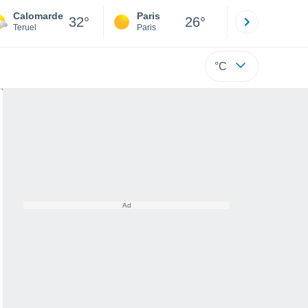
Calomarde
Paris
Montpelli
32°
26°
Teruel
Paris
Hérault
°C