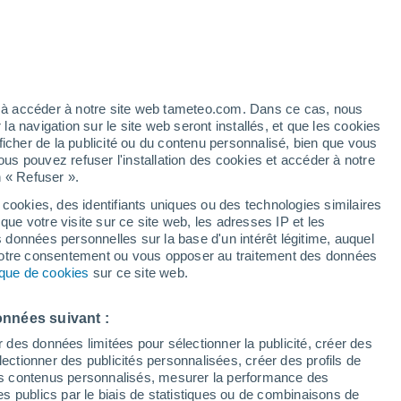
/h
ez à accéder à notre site web tameteo.com. Dans ce cas, nous
 navigation sur le site web seront installés, et que les cookies
ficher de la publicité ou du contenu personnalisé, bien que vous
ous pouvez refuser l'installation des cookies et accéder à notre
n « Refuser ».
é n’a
 en
 cookies, des identifiants uniques ou des technologies similaires
que votre visite sur ce site web, les adresses IP et les
 de couverture nuageuse
Radar de pluie
Satellites
Modèles
s données personnelles sur la base d'un intérêt légitime, auquel
 votre consentement ou vous opposer au traitement des données
tique de cookies
sur ce site web.
Lundi
Mardi
Mercredi
Jeudi
onnées suivant :
10 Août
11 Août
12 Août
13 Août
r des données limitées pour sélectionner la publicité, créer des
sélectionner des publicités personnalisées, créer des profils de
 des contenus personnalisés, mesurer la performance des
s publics par le biais de statistiques ou de combinaisons de
50%