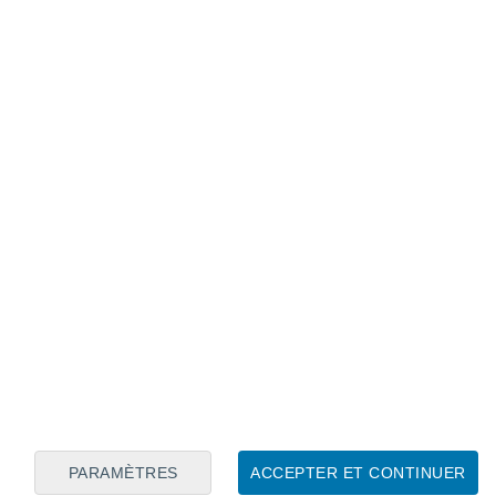
Calendrier lunaire
Lun
Mar
Mer
Jeu
Ven
Sam
Dim
7
8
9
10
11
12
13
14
15
16
17
18
19
20
PARAMÈTRES
ACCEPTER ET CONTINUER