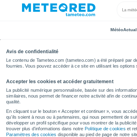
Météo
Actual
Avis de confidentialité
Le contenu de Tameteo.com (tameteo.com) a été préparé par des 
fournies. Vous pouvez accéder à ce site en utilisant les options 
Accepter les cookies et accéder gratuitement
Accueil
Espagne
Aragon
Province de Teruel
La publicité numérique personnalisée, basée sur des information
similaires, nous permet de financer notre activité afin de conti
Météo Calomarde
qualité.
En cliquant sur le bouton « Accepter et continuer », vous accéde
17:55
Vendredi
qu'ils soient à nous ou à partenaires, qui nous permettent de sui
développer un profil spécifique pour vous montrer de la publicit
trouver plus d'informations dans notre
Politique de cookies
et re
Éclaircies
Paramètres des cookies
disponible au pied de page de notre si