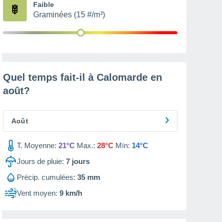
Faible
Graminées (15 #/m³)
Quel temps fait-il à Calomarde en
août
?
Août
T. Moyenne:
21°C
Max.:
28°C
Mín:
14°C
Jours de pluie:
7
jours
Précip. cumulées:
35 mm
Vent moyen:
9 km/h