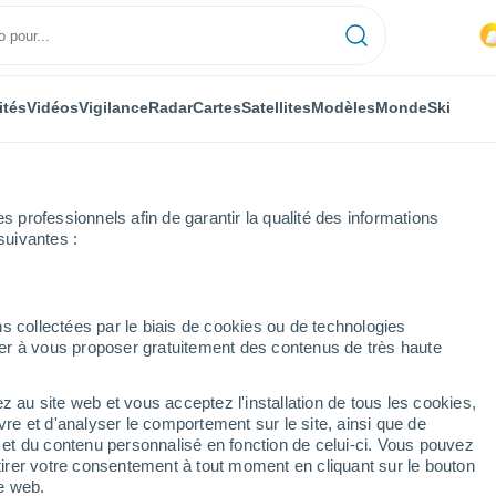
ités
Vidéos
Vigilance
Radar
Cartes
Satellites
Modèles
Monde
Ski
professionnels afin de garantir la qualité des informations
suivantes :
Calomarde
s collectées par le biais de cookies ou de technologies
nuer à vous proposer gratuitement des contenus de très haute
z au site web et vous acceptez l'installation de tous les cookies,
...
vre et d'analyser le comportement sur le site, ainsi que de
é et du contenu personnalisé en fonction de celui-ci. Vous pouvez
Heure par heure
tirer votre consentement à tout moment en cliquant sur le bouton
Intervalles nuageux dans les
te web.
prochaines heures