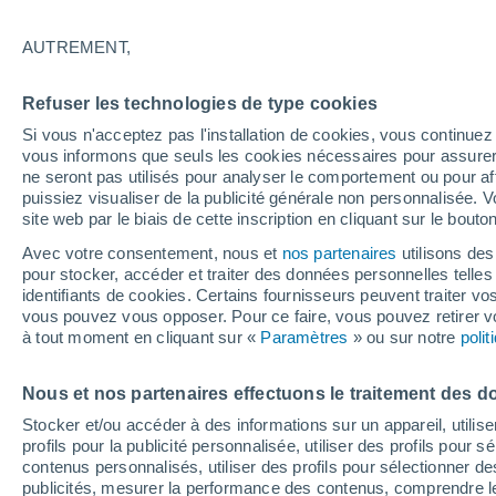
32°
AUTREMENT,
Ouest
Refuser les technologies de type cookies
Sensation de 30°
16
-
38 km
Si vous n'acceptez pas l'installation de cookies, vous continu
vous informons que seuls les cookies nécessaires pour assurer la
ne seront pas utilisés pour analyser le comportement ou pour af
puissiez visualiser de la publicité générale non personnalisée. V
Prévisions
site web par le biais de cette inscription en cliquant sur le bouto
30 °C en octobre, 35 °C en septembre ? « L’ét
aucune intention de s’arrêter » – mais le Rhin
Avec votre consentement, nous et
nos partenaires
utilisons des
paie le prix
pour stocker, accéder et traiter des données personnelles telles 
Météo 1 - 7 jours
Heure par heure
Actualité
Carte
identifiants de cookies. Certains fournisseurs peuvent traiter vo
vous pouvez vous opposer. Pour ce faire, vous pouvez retirer
à tout moment en cliquant sur «
Paramètres
» ou sur notre
poli
Demain
Dimanche
Aujourd´hui
Nous et nos partenaires effectuons le traitement des d
8 Août
9 Août
7 Août
Stocker et/ou accéder à des informations sur un appareil, utilise
profils pour la publicité personnalisée, utiliser des profils pour 
contenus personnalisés, utiliser des profils pour sélectionner
publicités, mesurer la performance des contenus, comprendre le
70%
30%