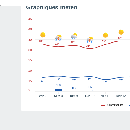
Graphiques météo
45
40
34°
35
33°
33°
32°
32°
31°
30
25
20
17°
17°
17°
17°
17°
15
16°
1.6
0.6
0.2
°C
Ven
7
Sam
8
Dim
9
Lun
10
Mar
11
Mer
12
Maximum