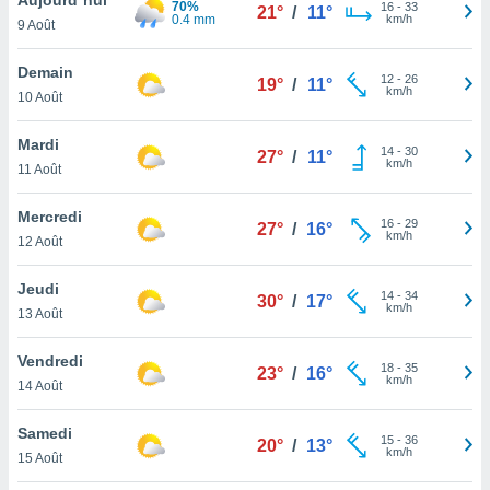
70%
n «
16
-
33
21°
/
11°
0.4 mm
km/h
9 Août
 et
r »,
cédez au
Demain
12
-
26
19°
/
11°
 et vous
km/h
10 Août
z
ation de
Mardi
14
-
30
27°
/
11°
km/h
11 Août
qu'ils
 nous ou
aires,
Mercredi
16
-
29
27°
/
16°
km/h
12 Août
nt de
t
Jeudi
14
-
34
er le
30°
/
17°
km/h
13 Août
ement
te, ainsi
Vendredi
18
-
35
23°
/
16°
km/h
per un
14 Août
écifique
us
Samedi
15
-
36
de la
20°
/
13°
km/h
15 Août
 et du