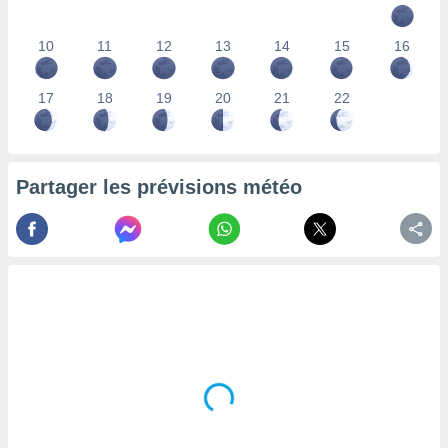
lisés,
des
10
11
12
13
14
15
16
our
nner des
s
17
18
19
20
21
22
lisés,
la
ance des
s,
Partager les prévisions météo
la
ance des
s,
dre les
par le
ques ou
inaisons
ées
nt de
tes
,
er et
r les