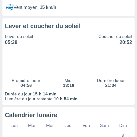
ires
ons le
Vent moyen:
15 km/h
ent des
es
 :
Lever et coucher du soleil
et/ou
Lever du soleil
Coucher du soleil
 à des
05:38
20:52
ions sur
eil,
des
limitées
nner la
, créer
Première lueur
Midi
Dernière lueur
ils pour
04:56
13:16
21:34
ité
Durée du jour
15 h 14 min
lisée,
Lumière du jour restante
10 h 54 min
des
our
nner des
Calendrier lunaire
és
lisées,
Lun
Mar
Mer
Jeu
Ven
Sam
Dim
s profils
9
enus