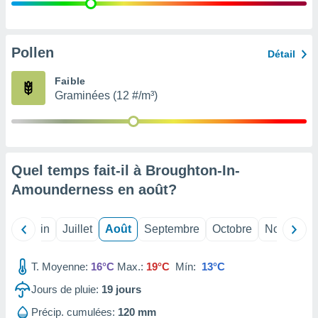
nées
lles sur
d'un
égitime,
Pollen
Détail
vous
vous
Faible
 Pour ce
Graminées (12 #/m³)
ous
etirer
ement
 opposer
Quel temps fait-il à Broughton-In-
ement
nées à
Amounderness en
août
?
ment en
 sur «
res
» ou
Mai
Juin
Juillet
Août
Septembre
Octobre
Novembre
e
que de
kies
T. Moyenne:
16°C
Max.:
19°C
Mín:
13°C
ite web.
Jours de pluie:
19
jours
t nos
Précip. cumulées:
120 mm