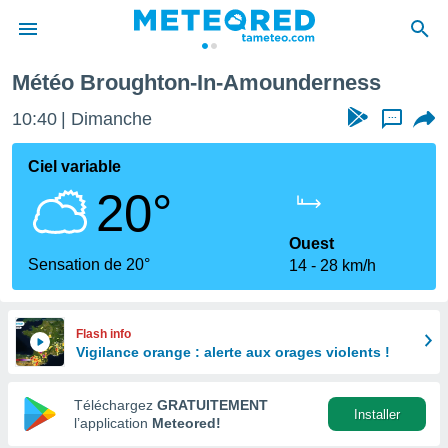
n-In-Amounderness
Météo Broughton-In-Amounderness
e
ntialité
10:40
Dimanche
...
enu de
o.com
Ciel variable
o.com) a
20°
aré par
onnels
Ouest
arantir
Sensation de 20°
14
28 km/h
té des
ions
. Vous
accéder
Flash info
e en
Vigilance orange : alerte aux orages violents !
 les
Téléchargez
GRATUITEMENT
s :
Installer
l’application
Meteored!
r les