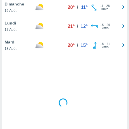
Dimanche
lisé en
11
-
28
20°
/
11°
km/h
 de
16 Août
. Vous
rouver
Lundi
15
-
26
21°
/
12°
km/h
17 Août
ations
re
Mardi
que de
18
-
41
20°
/
15°
km/h
kies
18 Août
r votre
ement à
ment en
sur le
res des
kies
le au
page de
te web.
MENT,
 les