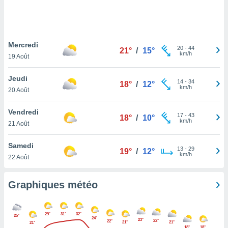
logies
e
s
Mercredi
tez pas
20
-
44
21°
/
15°
km/h
ation de
19 Août
, vous
z à
Jeudi
14
-
34
18°
/
12°
à notre
km/h
20 Août
.com.
Vendredi
 cas,
17
-
43
18°
/
10°
km/h
us
21 Août
ns que
s
Samedi
13
-
29
19°
/
12°
km/h
22 Août
ires
urer la
on sur le
Graphiques météo
 seront
, et que
ies ne
29°
31°
32°
25°
24°
as
23°
22°
22°
21°
21°
21°
18°
18°