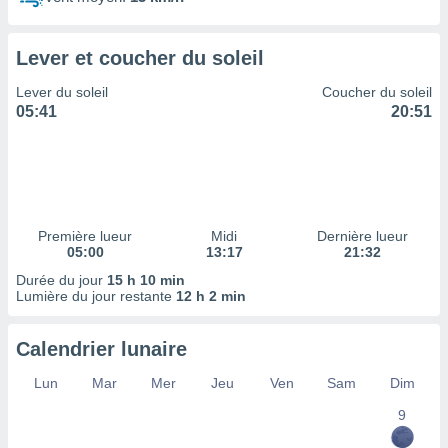
ires
ons le
ent des
Lever et coucher du soleil
es
 :
Lever du soleil
Coucher du soleil
et/ou
05:41
20:51
 à des
ions sur
eil,
des
limitées
Première lueur
Midi
Dernière lueur
nner la
05:00
13:17
21:32
, créer
ils pour
Durée du jour
15 h 10 min
ité
Lumière du jour restante
12 h 2 min
lisée,
des
Calendrier lunaire
our
nner des
Lun
Mar
Mer
Jeu
Ven
Sam
Dim
és
lisées,
9
s profils
enus