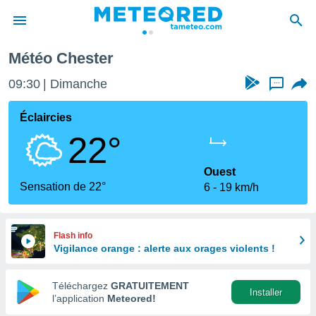
Météo Chester
e
ntialité
09:30
Dimanche
...
enu de
o.com
Éclaircies
o.com) a
22°
aré par
onnels
Ouest
arantir
Sensation de 22°
6
19 km/h
té des
ions
. Vous
accéder
Flash info
e en
Vigilance orange : alerte aux orages violents !
 les
Téléchargez
GRATUITEMENT
s :
Installer
l’application
Meteored!
r les