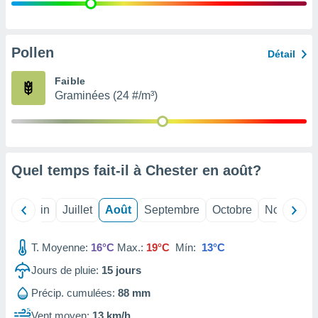
nées
lles sur
d'un
égitime,
Pollen
Détail
vous
vous
Faible
 Pour ce
Graminées (24 #/m³)
ous
etirer
ement
 opposer
Quel temps fait-il à Chester en
août
?
ement
nées à
ment en
Mai
Juin
Juillet
Août
Septembre
Octobre
Novembre
 sur «
res
» ou
e
T. Moyenne:
16°C
Max.:
19°C
Mín:
13°C
que de
kies
Jours de pluie:
15
jours
ite web.
Précip. cumulées:
88 mm
t nos
Vent moyen:
13 km/h