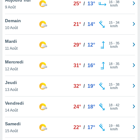
n «
16
-
38
25°
/
13°
km/h
9 Août
 et
r »,
cédez au
Demain
15
-
34
21°
/
14°
 et vous
km/h
10 Août
z
ation de
Mardi
15
-
35
29°
/
12°
km/h
11 Août
qu'ils
 nous ou
aires,
Mercredi
18
-
35
31°
/
16°
km/h
12 Août
nt de
t
Jeudi
15
-
38
er le
32°
/
19°
km/h
13 Août
ement
te, ainsi
Vendredi
18
-
42
24°
/
18°
km/h
per un
14 Août
écifique
us
Samedi
19
-
46
de la
22°
/
17°
km/h
15 Août
 et du