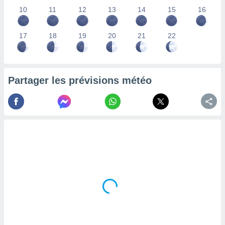
lisés,
10
11
12
13
14
15
16
des
our
17
18
19
20
21
22
nner des
s
lisés,
la
ance des
Partager les prévisions météo
s,
la
ance des
s,
dre les
par le
ques ou
inaisons
ées
nt de
tes
,
er et
r les