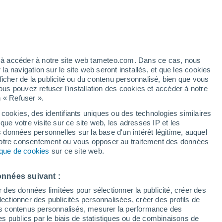
Vigilance jaune
Alerte canicule de niveau modéré à
Orihuela del Tremedal aujourd’hui
t
ez à accéder à notre site web tameteo.com. Dans ce cas, nous
 navigation sur le site web seront installés, et que les cookies
ficher de la publicité ou du contenu personnalisé, bien que vous
ous pouvez refuser l'installation des cookies et accéder à notre
n « Refuser ».
 hors
 cookies, des identifiants uniques ou des technologies similaires
que votre visite sur ce site web, les adresses IP et les
 de couverture nuageuse
Radar de pluie
Satellites
Modèles
s données personnelles sur la base d'un intérêt légitime, auquel
 votre consentement ou vous opposer au traitement des données
tique de cookies
sur ce site web.
Mardi
Mercredi
Jeudi
Vendredi
onnées suivant :
11 Août
12 Août
13 Août
14 Août
r des données limitées pour sélectionner la publicité, créer des
sélectionner des publicités personnalisées, créer des profils de
 des contenus personnalisés, mesurer la performance des
s publics par le biais de statistiques ou de combinaisons de
60%