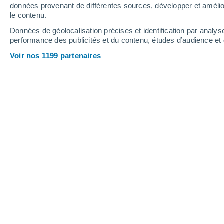
1 mm
2.2 mm
données provenant de différentes sources, développer et amélior
le contenu.
32°
/
17°
31°
/
17°
31°
/
17°
Données de géolocalisation précises et identification par analys
performance des publicités et du contenu, études d’audience e
20
-
46
km/h
19
-
54
km/h
13
17
-
42
km/h
Voir nos 1199 partenaires
Météo Orihuela del Tremedal aujourd
Ensoleillé
20°
08:00
T. ressentie
20°
Ensoleillé
24°
09:00
T. ressentie
25°
Ensoleillé
28°
10:00
T. ressentie
27°
Éclaircies
29°
11:00
T. ressentie
27°