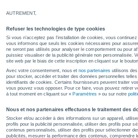
20°
AUTREMENT,
Sud-oues
Refuser les technologies de type cookies
Sensation de 20°
2
-
6 km/h
Si vous n'acceptez pas l'installation de cookies, vous continu
vous informons que seuls les cookies nécessaires pour assurer la
ne seront pas utilisés pour analyser le comportement ou pour af
puissiez visualiser de la publicité générale non personnalisée. V
Astronomie
site web par le biais de cette inscription en cliquant sur le bouto
Alerte spatiale : un satellite privé envoyé à la
rescousse du télescope Swift de la NASA est
Avec votre consentement, nous et
nos partenaires
utilisons des
de contrôle
pour stocker, accéder et traiter des données personnelles telles 
Météo 1 - 7 jours
Heure par heure
Actualité
Carte
identifiants de cookies. Certains fournisseurs peuvent traiter vo
vous pouvez vous opposer. Pour ce faire, vous pouvez retirer
à tout moment en cliquant sur «
Paramètres
» ou sur notre
poli
Demain
Lundi
Aujourd´hui
Nous et nos partenaires effectuons le traitement des d
9 Août
10 Août
8 Août
Stocker et/ou accéder à des informations sur un appareil, utilise
profils pour la publicité personnalisée, utiliser des profils pour 
contenus personnalisés, utiliser des profils pour sélectionner
publicités, mesurer la performance des contenus, comprendre le
70%
70%