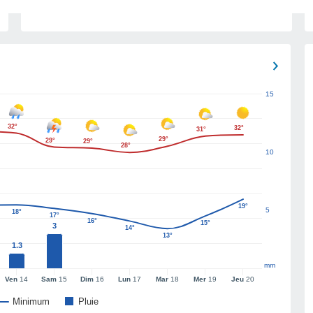
15
32°
32°
31°
29°
29°
29°
28°
10
19°
5
18°
17°
16°
15°
3
14°
13°
1.3
mm
Ven
14
Sam
15
Dim
16
Lun
17
Mar
18
Mer
19
Jeu
20
Minimum
Pluie