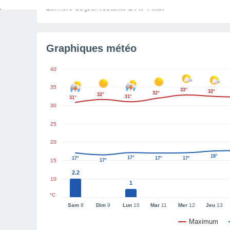
Lumière du jour restante
14 h 4 min
Graphiques météo
40
35
33°
32°
32°
32°
31°
31°
30
25
20
18°
17°
17°
17°
17°
15
17°
2.2
10
1
°C
Sam
8
Dim
9
Lun
10
Mar
11
Mer
12
Jeu
13
Maximum