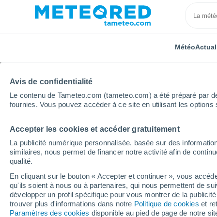
Météo
Actual
Avis de confidentialité
Le contenu de Tameteo.com (tameteo.com) a été préparé par des 
fournies. Vous pouvez accéder à ce site en utilisant les options 
Accepter les cookies et accéder gratuitement
Accueil
Espagne
Aragon
Province de Teruel
La publicité numérique personnalisée, basée sur des information
similaires, nous permet de financer notre activité afin de conti
Météo Orihuela del Tr
qualité.
En cliquant sur le bouton « Accepter et continuer », vous accéde
07:39
Samedi
qu'ils soient à nous ou à partenaires, qui nous permettent de sui
développer un profil spécifique pour vous montrer de la publicit
trouver plus d'informations dans notre
Politique de cookies
et re
Ensoleillé
Paramètres des cookies
disponible au pied de page de notre si