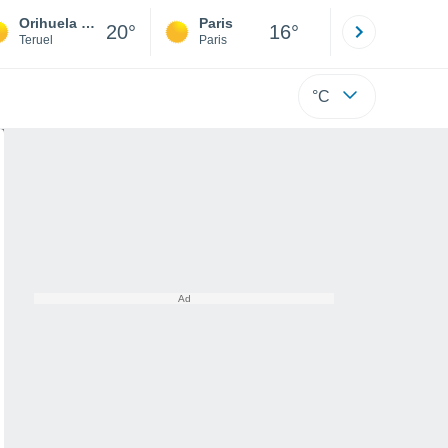
Orihuela del Tremedal
Paris
Montpelli
20°
16°
Teruel
Paris
Hérault
°C