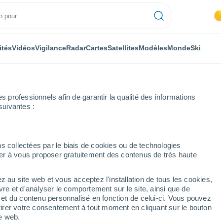
ités
Vidéos
Vigilance
Radar
Cartes
Satellites
Modèles
Monde
Ski
professionnels afin de garantir la qualité des informations
suivantes :
Orihuela del Tremedal
s collectées par le biais de cookies ou de technologies
nuer à vous proposer gratuitement des contenus de très haute
emedal
z au site web et vous acceptez l'installation de tous les cookies,
...
vre et d'analyser le comportement sur le site, ainsi que de
é et du contenu personnalisé en fonction de celui-ci. Vous pouvez
Heure par heure
tirer votre consentement à tout moment en cliquant sur le bouton
Risque d´orages dans les
te web.
prochaines heures