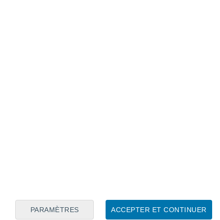
Calendrier lunaire
Lun
Mar
Mer
Jeu
Ven
Sam
Dim
8
9
10
11
12
13
14
15
16
17
18
19
20
21
PARAMÈTRES
ACCEPTER ET CONTINUER