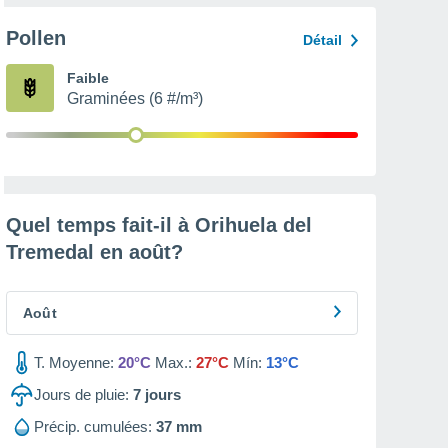
Pollen
Détail
Faible
Graminées (6 #/m³)
Quel temps fait-il à Orihuela del
Tremedal en
août
?
Août
T. Moyenne:
20°C
Max.:
27°C
Mín:
13°C
Jours de pluie:
7
jours
Précip. cumulées:
37 mm