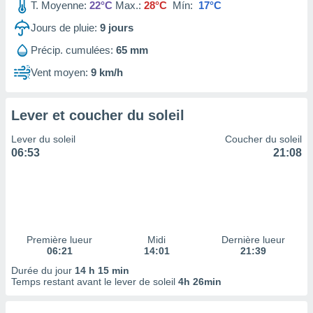
ires
T. Moyenne:
22°C
Max.:
28°C
Mín:
17°C
ons le
Jours de pluie:
9
jours
ent des
es
Précip. cumulées:
65 mm
 :
Vent moyen:
9 km/h
et/ou
 à des
ions sur
eil,
Lever et coucher du soleil
des
Lever du soleil
Coucher du soleil
limitées
06:53
21:08
nner la
, créer
ils pour
ité
lisée,
des
Première lueur
Midi
Dernière lueur
our
06:21
14:01
21:39
nner des
Durée du jour
14 h 15 min
és
Temps restant avant le lever de soleil
4h 26min
lisées,
s profils
enus