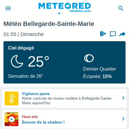
Météo Bellegarde-Sainte-Marie
e
ntialité
01:55
Dimanche
...
enu de
o.com
Ciel dégagé
o.com) a
25°
aré par
onnels
Dernier Quartier
arantir
Sensation de 26°
Éclairée:
15%
té des
ions
. Vous
Vigilance jaune
accéder
Alerte canicule de niveau modéré à Bellegarde-Sainte-
e en
Marie aujourd’hui
 les
s :
Flash info
Encore de la chaleur !
r les