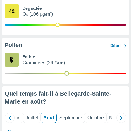
nées
Dégradée
lles sur
42
O₃ (106 µg/m³)
d'un
égitime,
vous
vous
 Pour ce
ous
Pollen
Détail
etirer
Faible
ement
Graminées (24 #/m³)
 opposer
ement
nées à
ment en
 sur «
res
» ou
Quel temps fait-il à Bellegarde-Sainte-
e
Marie en
août
?
que de
kies
ite web.
Mai
Juin
Juillet
Août
Septembre
Octobre
Novembre
t nos