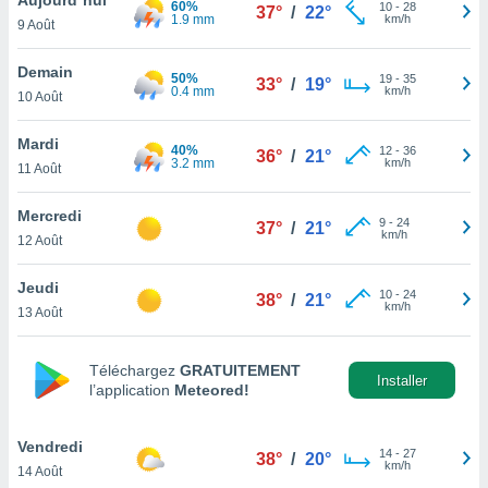
60%
n «
10
-
28
37°
/
22°
1.9 mm
km/h
9 Août
 et
r »,
cédez au
Demain
50%
19
-
35
33°
/
19°
 et vous
0.4 mm
km/h
10 Août
z
ation de
Mardi
40%
12
-
36
36°
/
21°
3.2 mm
km/h
11 Août
qu'ils
 nous ou
aires,
Mercredi
9
-
24
37°
/
21°
km/h
12 Août
nt de
t
Jeudi
10
-
24
er le
38°
/
21°
km/h
13 Août
ement
te, ainsi
Téléchargez
GRATUITEMENT
per un
Installer
l’application
Meteored!
écifique
us
de la
Vendredi
14
-
27
38°
/
20°
 et du
km/h
14 Août