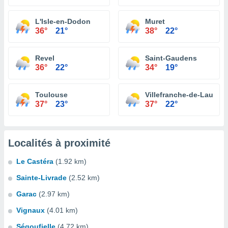
L'Isle-en-Dodon
Muret
36°
21°
38°
22°
Revel
Saint-Gaudens
36°
22°
34°
19°
Toulouse
Villefranche-de-Lauraga
37°
23°
37°
22°
Localités à proximité
Le Castéra
(1.92 km)
Sainte-Livrade
(2.52 km)
Garac
(2.97 km)
Vignaux
(4.01 km)
Ségoufielle
(4.72 km)