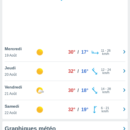
logies
e
s
tez pas
ation de
, vous
z à
à notre
Mercredi
11
-
26
30°
/
17°
km/h
19 Août
.com.
 cas,
Jeudi
12
-
24
us
32°
/
16°
km/h
20 Août
ns que
s
Vendredi
14
-
28
30°
/
18°
ires
km/h
21 Août
urer la
on sur le
Samedi
6
-
21
 seront
32°
/
19°
km/h
22 Août
, et que
ies ne
as
Graphiques météo