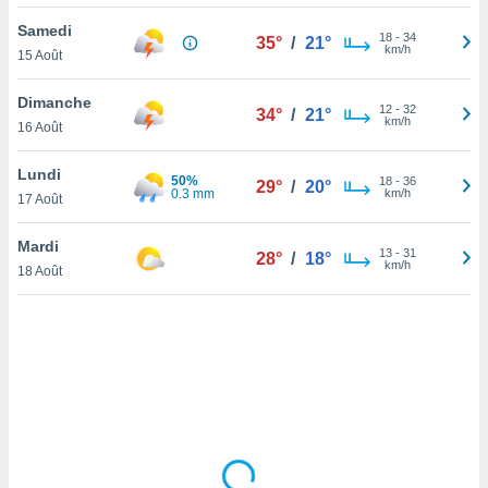
lisé en
Samedi
 de
18
-
34
35°
/
21°
km/h
15 Août
. Vous
rouver
Dimanche
12
-
32
34°
/
21°
ations
km/h
16 Août
re
que de
Lundi
50%
kies
18
-
36
29°
/
20°
0.3 mm
km/h
17 Août
r votre
ement à
ment en
Mardi
13
-
31
28°
/
18°
sur le
km/h
18 Août
res des
kies
le au
page de
te web.
MENT,
 les