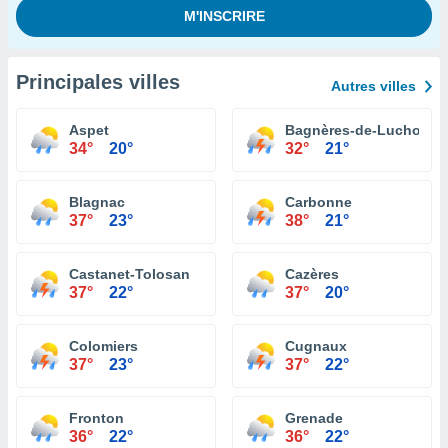
Principales villes
Autres villes
Aspet
Bagnères-de-Luchon
34°
20°
32°
21°
Blagnac
Carbonne
37°
23°
38°
21°
Castanet-Tolosan
Cazères
37°
22°
37°
20°
Colomiers
Cugnaux
37°
23°
37°
22°
Fronton
Grenade
36°
22°
36°
22°