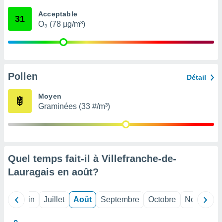
nées
Acceptable
lles sur
31
O₃ (78 µg/m³)
d'un
égitime,
vous
vous
 Pour ce
ous
Pollen
Détail
etirer
Moyen
ement
Graminées (33 #/m³)
 opposer
ement
nées à
ment en
 sur «
res
» ou
Quel temps fait-il à Villefranche-de-
e
Lauragais en
août
?
que de
kies
ite web.
Mai
Juin
Juillet
Août
Septembre
Octobre
Novembre
t nos