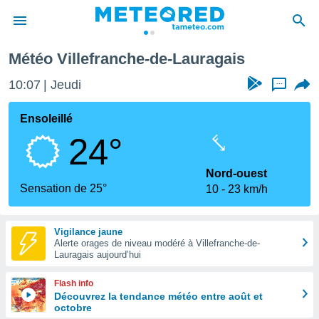
s
Météo Villefranche-de-Lauragais
e
ntialité
10:07
Jeudi
...
enu de
o.com
Ensoleillé
o.com) a
24°
aré par
onnels
Nord-ouest
arantir
Sensation de 25°
10
23 km/h
té des
ions
. Vous
Vigilance jaune
accéder
Alerte orages de niveau modéré à Villefranche-de-
e en
Lauragais aujourd’hui
 les
Flash info
s :
Découvrez la tendance météo entre août et
octobre
r les