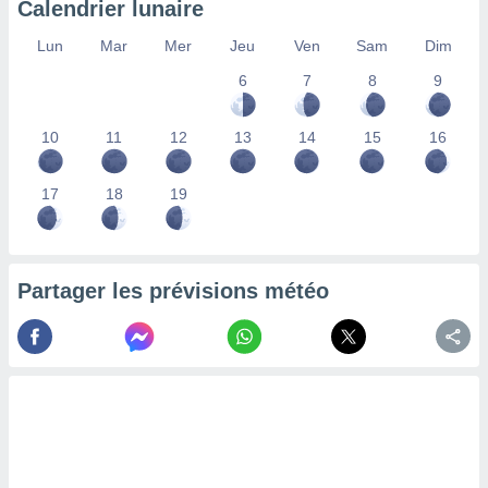
Calendrier lunaire
lisés,
des
Lun
Mar
Mer
Jeu
Ven
Sam
Dim
our
6
7
8
9
nner des
s
lisés,
10
11
12
13
14
15
16
la
ance des
s,
17
18
19
la
ance des
s,
dre les
Partager les prévisions météo
par le
ques ou
inaisons
ées
nt de
tes
,
er et
r les