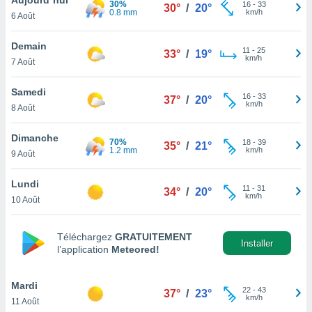
30%
n «
16
-
33
30°
/
20°
0.8 mm
km/h
6 Août
 et
r »,
cédez au
Demain
11
-
25
33°
/
19°
 et vous
km/h
7 Août
z
ation de
Samedi
16
-
33
37°
/
20°
km/h
8 Août
qu'ils
 nous ou
aires,
Dimanche
70%
18
-
39
35°
/
21°
1.2 mm
km/h
9 Août
nt de
t
Lundi
11
-
31
er le
34°
/
20°
km/h
10 Août
ement
te, ainsi
Téléchargez
GRATUITEMENT
per un
Installer
l’application
Meteored!
écifique
us
de la
Mardi
22
-
43
37°
/
23°
 et du
km/h
11 Août