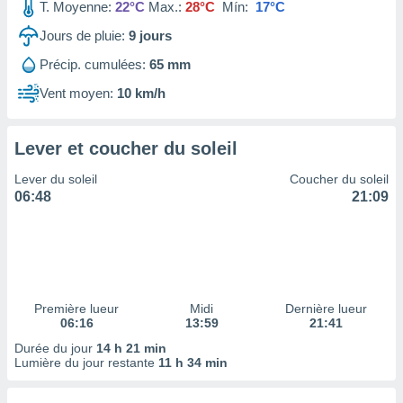
ires
T. Moyenne:
22°C
Max.:
28°C
Mín:
17°C
ons le
Jours de pluie:
9
jours
ent des
es
Précip. cumulées:
65 mm
 :
Vent moyen:
10 km/h
et/ou
 à des
ions sur
eil,
Lever et coucher du soleil
des
Lever du soleil
Coucher du soleil
limitées
06:48
21:09
nner la
, créer
ils pour
ité
lisée,
des
Première lueur
Midi
Dernière lueur
our
06:16
13:59
21:41
nner des
Durée du jour
14 h 21 min
és
Lumière du jour restante
11 h 34 min
lisées,
s profils
enus