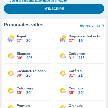
J'ai lu et j'accepte la politique de privacité
Principales villes
Autres villes
Aspet
Bagnères-de-Luchon
27°
20°
27°
19°
Blagnac
Carbonne
30°
20°
31°
21°
Castanet-Tolosan
Cazères
30°
20°
31°
21°
Colomiers
Cugnaux
30°
20°
30°
20°
Fronton
Grenade