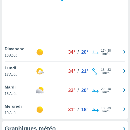
logies
e
s
tez pas
ation de
, vous
z à
à notre
Dimanche
17
-
30
34°
/
20°
km/h
16 Août
.com.
 cas,
Lundi
13
-
33
us
34°
/
21°
km/h
17 Août
ns que
s
Mardi
22
-
40
32°
/
20°
ires
km/h
18 Août
urer la
on sur le
Mercredi
18
-
39
 seront
31°
/
18°
km/h
19 Août
, et que
ies ne
as
Graphiques météo