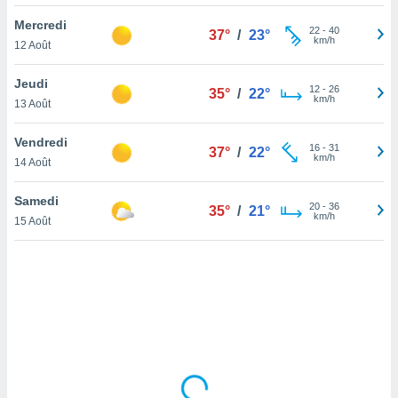
lisé en
Mercredi
 de
22
-
40
37°
/
23°
km/h
12 Août
. Vous
rouver
Jeudi
12
-
26
35°
/
22°
ations
km/h
13 Août
re
que de
Vendredi
kies
16
-
31
37°
/
22°
km/h
14 Août
r votre
ement à
ment en
Samedi
20
-
36
35°
/
21°
sur le
km/h
15 Août
res des
kies
le au
page de
te web.
MENT,
 les