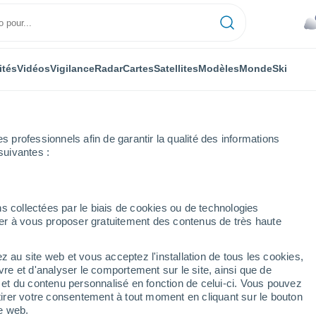
ités
Vidéos
Vigilance
Radar
Cartes
Satellites
Modèles
Monde
Ski
professionnels afin de garantir la qualité des informations
suivantes :
s collectées par le biais de cookies ou de technologies
nuer à vous proposer gratuitement des contenus de très haute
z au site web et vous acceptez l'installation de tous les cookies,
...
vre et d'analyser le comportement sur le site, ainsi que de
é et du contenu personnalisé en fonction de celui-ci. Vous pouvez
Heure par heure
tirer votre consentement à tout moment en cliquant sur le bouton
Ciel nuageux dans les
te web.
prochaines heures