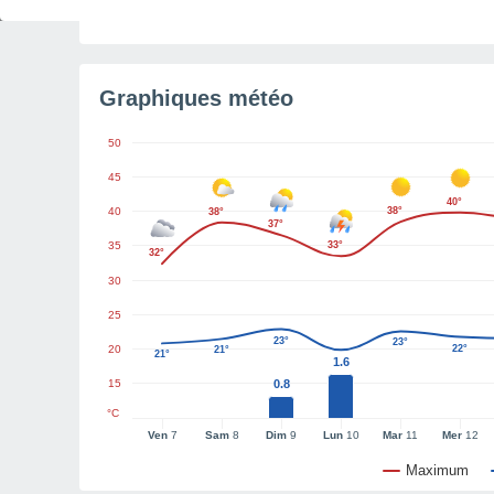
Temps restant avant le lever de soleil
3h 5min
Graphiques météo
50
45
40°
40
38°
38°
37°
35
33°
32°
30
25
23°
23°
20
22°
21°
21°
1.6
15
0.8
°C
Ven
7
Sam
8
Dim
9
Lun
10
Mar
11
Mer
12
Maximum