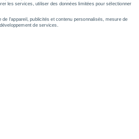
er les services, utiliser des données limitées pour sélectionner
-
26
km/h
11
-
31
km/h
8
-
26
km/h
9
-
28
km/h
e de l’appareil, publicités et contenu personnalisés, mesure de
t développement de services.
Ouest
0 Faible
6
-
13 km/h
FPS:
non
Ouest
0 Faible
6
-
13 km/h
FPS:
non
Ouest
0 Faible
7
-
14 km/h
FPS:
non
Ouest
0 Faible
8
-
15 km/h
FPS:
non
Ouest
0 Faible
9
-
19 km/h
FPS:
non