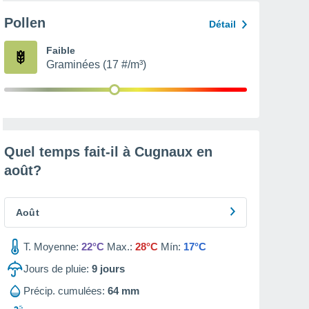
Pollen
Détail
Faible
Graminées (17 #/m³)
Quel temps fait-il à Cugnaux en
août
?
Août
T. Moyenne:
22°C
Max.:
28°C
Mín:
17°C
Jours de pluie:
9
jours
Précip. cumulées:
64 mm