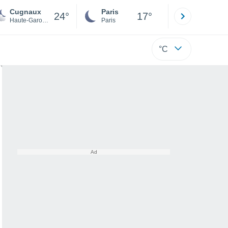
Cugnaux
Paris
Montpelli
24°
17°
Haute-Garonne
Paris
Hérault
°C