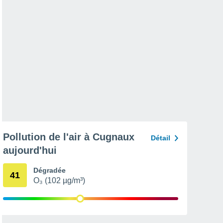
Pollution de l'air à Cugnaux
Détail
aujourd'hui
Dégradée
41
O₃ (102 µg/m³)