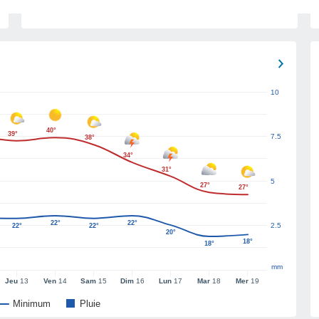
10
40°
39°
7.5
38°
34°
31°
5
27°
27°
22°
22°
2.5
22°
22°
20°
18°
18°
mm
Jeu
13
Ven
14
Sam
15
Dim
16
Lun
17
Mar
18
Mer
19
Minimum
Pluie