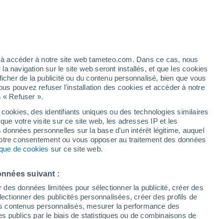
artier
5%
ez à accéder à notre site web tameteo.com. Dans ce cas, nous
 navigation sur le site web seront installés, et que les cookies
ficher de la publicité ou du contenu personnalisé, bien que vous
ous pouvez refuser l'installation des cookies et accéder à notre
de pluie
Radar de pluie
Satellites
Modèles
n « Refuser ».
 cookies, des identifiants uniques ou des technologies similaires
que votre visite sur ce site web, les adresses IP et les
s données personnelles sur la base d'un intérêt légitime, auquel
Lundi
Mardi
Mercredi
Jeudi
 votre consentement ou vous opposer au traitement des données
10 Août
11 Août
12 Août
13 Août
tique de cookies
sur ce site web.
onnées suivant :
50%
r des données limitées pour sélectionner la publicité, créer des
1.6 mm
sélectionner des publicités personnalisées, créer des profils de
33°
/
20°
38°
/
23°
40°
/
22°
39°
/
22°
 des contenus personnalisés, mesurer la performance des
s publics par le biais de statistiques ou de combinaisons de