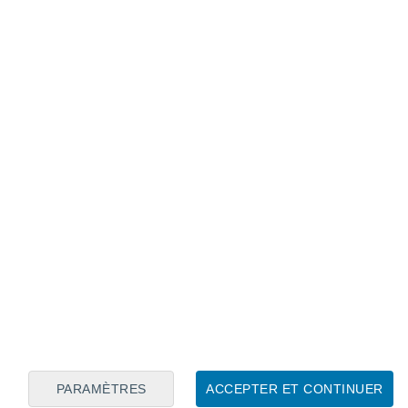
Calendrier lunaire
Lun
Mar
Mer
Jeu
Ven
Sam
Dim
7
8
9
10
11
12
13
14
15
16
17
18
19
20
PARAMÈTRES
ACCEPTER ET CONTINUER