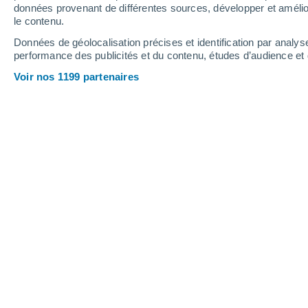
données provenant de différentes sources, développer et amélior
11
-
29
km/h
12
-
29
km/h
9
9
-
28
km/h
le contenu.
Données de géolocalisation précises et identification par analys
performance des publicités et du contenu, études d’audience e
Météo Cugnaux aujourd´hui
, 7 août
Voir nos 1199 partenaires
Couvert
24°
03:00
T. ressentie
25°
Ciel variable
24°
04:00
T. ressentie
25°
Éclaircies
23°
05:00
T. ressentie
25°
Éclaircies
22°
06:00
T. ressentie
25°
Éclaircies
22°
08:00
T. ressentie
22°