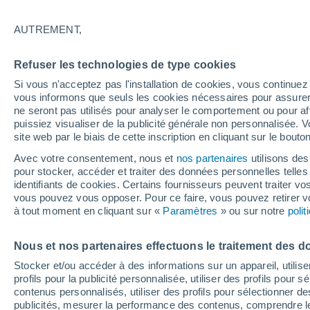
24°
AUTREMENT,
Dernier Qu
Refuser les technologies de type cookies
Éclairée:
3
Sensation de 25°
Si vous n'acceptez pas l'installation de cookies, vous continu
vous informons que seuls les cookies nécessaires pour assurer la
ne seront pas utilisés pour analyser le comportement ou pour af
puissiez visualiser de la publicité générale non personnalisée. V
Météo 1 - 7 jours
Heure par heure
Actualité
Carte 
site web par le biais de cette inscription en cliquant sur le bouto
Avec votre consentement, nous et
nos partenaires
utilisons des
pour stocker, accéder et traiter des données personnelles telles 
identifiants de cookies. Certains fournisseurs peuvent traiter vo
Demain
Dimanche
Aujourd´hui
vous pouvez vous opposer. Pour ce faire, vous pouvez retirer
8 Août
9 Août
7 Août
à tout moment en cliquant sur «
Paramètres
» ou sur notre
poli
Nous et nos partenaires effectuons le traitement des d
60%
Stocker et/ou accéder à des informations sur un appareil, utilise
0.8 mm
profils pour la publicité personnalisée, utiliser des profils pour 
38°
/
21°
37°
/
23°
32°
/
21°
contenus personnalisés, utiliser des profils pour sélectionner
publicités, mesurer la performance des contenus, comprendre le