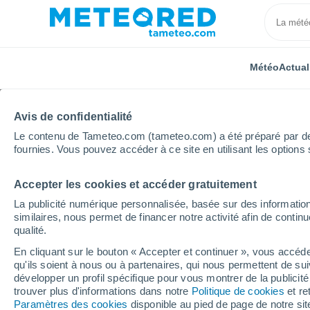
Météo
Actual
Avis de confidentialité
Le contenu de Tameteo.com (tameteo.com) a été préparé par des 
fournies. Vous pouvez accéder à ce site en utilisant les options 
Accepter les cookies et accéder gratuitement
Accueil
Occitanie
Haute-Garonne
Cugnaux
La publicité numérique personnalisée, basée sur des information
similaires, nous permet de financer notre activité afin de conti
Météo Cugnaux
qualité.
En cliquant sur le bouton « Accepter et continuer », vous accéde
03:13
Vendredi
qu'ils soient à nous ou à partenaires, qui nous permettent de sui
développer un profil spécifique pour vous montrer de la publicit
trouver plus d'informations dans notre
Politique de cookies
et re
Couvert
Paramètres des cookies
disponible au pied de page de notre si