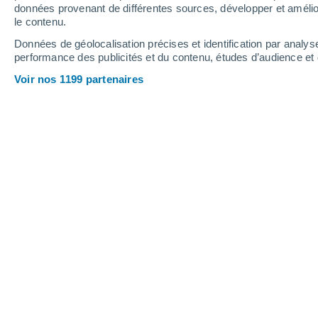
données provenant de différentes sources, développer et amélior
le contenu.
32°
/
18°
38°
/
21°
29°
/
20°
Données de géolocalisation précises et identification par analys
performance des publicités et du contenu, études d’audience e
10
-
26
km/h
10
-
25
km/h
13
14
-
30
km/h
Voir nos 1199 partenaires
Météo Ségoufielle aujourd´hui
, 6 août
Éclaircies
28°
16:00
T. ressentie
28°
Éclaircies
29°
17:00
T. ressentie
29°
Ensoleillé
29°
18:00
T. ressentie
28°
Ensoleillé
28°
19:00
T. ressentie
28°