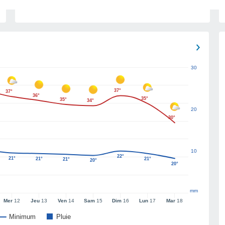
30
37°
37°
36°
35°
35°
34°
20
30°
10
22°
21°
21°
21°
21°
20°
20°
mm
Mer
12
Jeu
13
Ven
14
Sam
15
Dim
16
Lun
17
Mar
18
Minimum
Pluie