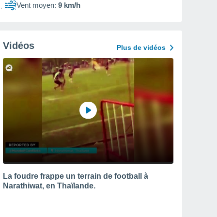
Vent moyen:
9 km/h
Vidéos
Plus de vidéos
La foudre frappe un terrain de football à
Narathiwat, en Thaïlande.