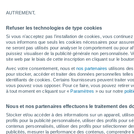
28°
AUTREMENT,
UV
6 Élev
Refuser les technologies de type cookies
Sensation de 28°
FPS
15-25
Si vous n'acceptez pas l'installation de cookies, vous continu
vous informons que seuls les cookies nécessaires pour assurer la
ne seront pas utilisés pour analyser le comportement ou pour af
puissiez visualiser de la publicité générale non personnalisée. V
Flash info
site web par le biais de cette inscription en cliquant sur le bouto
Une nouvelle canicule attendue la semaine
prochaine en France !
Avec votre consentement, nous et
nos partenaires
utilisons des
pour stocker, accéder et traiter des données personnelles telles 
Météo 1 - 7 jours
Heure par heure
Actualité
Carte
identifiants de cookies. Certains fournisseurs peuvent traiter vo
vous pouvez vous opposer. Pour ce faire, vous pouvez retirer
à tout moment en cliquant sur «
Paramètres
» ou sur notre
poli
Demain
Samedi
D
Aujourd´hui
Nous et nos partenaires effectuons le traitement des d
7 Août
8 Août
6 Août
Stocker et/ou accéder à des informations sur un appareil, utilise
profils pour la publicité personnalisée, utiliser des profils pour 
contenus personnalisés, utiliser des profils pour sélectionner
publicités, mesurer la performance des contenus, comprendre le