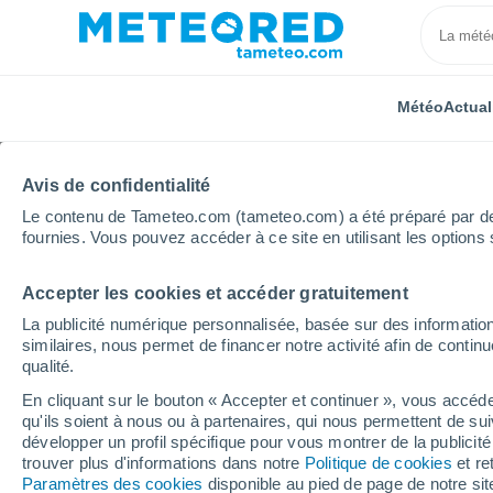
Météo
Actual
Avis de confidentialité
Le contenu de Tameteo.com (tameteo.com) a été préparé par des 
fournies. Vous pouvez accéder à ce site en utilisant les options 
Accepter les cookies et accéder gratuitement
Accueil
Occitanie
Gers
Ségoufielle
La publicité numérique personnalisée, basée sur des information
similaires, nous permet de financer notre activité afin de conti
Météo Ségoufielle
qualité.
En cliquant sur le bouton « Accepter et continuer », vous accéde
16:19
Jeudi
qu'ils soient à nous ou à partenaires, qui nous permettent de sui
développer un profil spécifique pour vous montrer de la publicit
trouver plus d'informations dans notre
Politique de cookies
et re
Éclaircies
Paramètres des cookies
disponible au pied de page de notre si