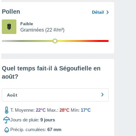
Pollen
Détail
Faible
Graminées (22 #/m³)
Quel temps fait-il à Ségoufielle en
août
?
Août
T. Moyenne:
22°C
Max.:
28°C
Mín:
17°C
Jours de pluie:
9
jours
Précip. cumulées:
67 mm