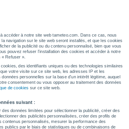
Vigilance jaune
Alerte orages de niveau modéré à
Ségoufielle aujourd’hui
é
ez à accéder à notre site web tameteo.com. Dans ce cas, nous
 navigation sur le site web seront installés, et que les cookies
ficher de la publicité ou du contenu personnalisé, bien que vous
ous pouvez refuser l'installation des cookies et accéder à notre
n « Refuser ».
 cookies, des identifiants uniques ou des technologies similaires
que votre visite sur ce site web, les adresses IP et les
 de couverture nuageuse
Radar de pluie
Satellites
Modèles
s données personnelles sur la base d'un intérêt légitime, auquel
 votre consentement ou vous opposer au traitement des données
tique de cookies
sur ce site web.
imanche
Lundi
Mardi
Mercredi
onnées suivant :
9 Août
10 Août
11 Août
12 Août
r des données limitées pour sélectionner la publicité, créer des
sélectionner des publicités personnalisées, créer des profils de
 des contenus personnalisés, mesurer la performance des
s publics par le biais de statistiques ou de combinaisons de
70%