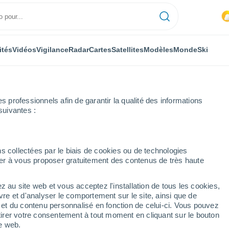
ités
Vidéos
Vigilance
Radar
Cartes
Satellites
Modèles
Monde
Ski
professionnels afin de garantir la qualité des informations
suivantes :
s collectées par le biais de cookies ou de technologies
nuer à vous proposer gratuitement des contenus de très haute
z au site web et vous acceptez l'installation de tous les cookies,
...
vre et d'analyser le comportement sur le site, ainsi que de
é et du contenu personnalisé en fonction de celui-ci. Vous pouvez
Heure par heure
tirer votre consentement à tout moment en cliquant sur le bouton
Intervalles nuageux dans les
te web.
prochaines heures