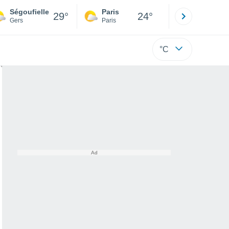
Ségoufielle
Paris
Montpelli
29°
24°
Gers
Paris
Hérault
°C