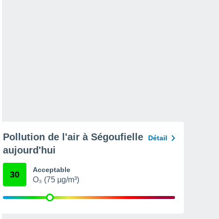
Pollution de l'air à Ségoufielle
Détail
aujourd'hui
Acceptable
30
O₃ (75 µg/m³)