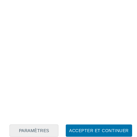
Calendrier lunaire
Lun
Mar
Mer
Jeu
Ven
Sam
Dim
6
7
8
9
10
11
12
13
14
15
16
17
18
19
PARAMÈTRES
ACCEPTER ET CONTINUER