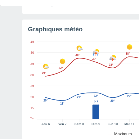
Lumière du jour restante
5 h 25 min
Graphiques météo
45
40
38°
38°
36°
35
33°
32°
29°
30
25
22°
22°
20
21°
20°
5.7
20°
18°
15
°C
Jeu
6
Ven
7
Sam
8
Dim
9
Lun
10
Mar
11
Maximum