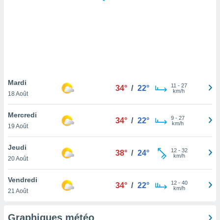
logies
e
s
tez pas
ation de
, vous
z à
à notre
Mardi
11
-
27
34°
/
22°
km/h
18 Août
.com.
 cas,
Mercredi
9
-
27
us
34°
/
22°
km/h
19 Août
ns que
s
Jeudi
12
-
32
38°
/
24°
ires
km/h
20 Août
urer la
on sur le
Vendredi
12
-
40
 seront
34°
/
22°
km/h
21 Août
, et que
ies ne
as
Graphiques météo