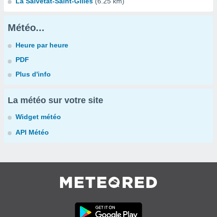
La Salvetat-Saint-Gilles
(6.25 km)
Météo...
Heure par heure
PDF
Plus d'info
La météo sur votre site
Widget météo
API Météo