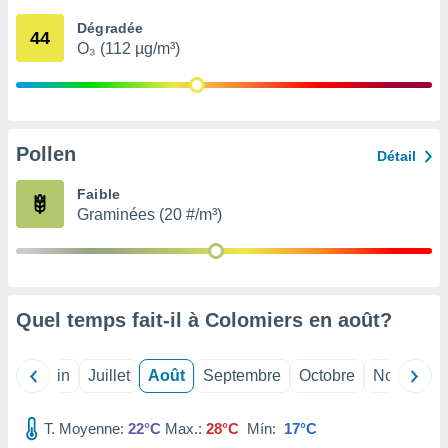
nées
Dégradée
lles sur
44
O₃ (112 µg/m³)
d'un
égitime,
vous
vous
 Pour ce
ous
Pollen
Détail
etirer
Faible
ement
Graminées (20 #/m³)
 opposer
ement
nées à
ment en
 sur «
res
» ou
Quel temps fait-il à Colomiers en
août
?
e
que de
kies
Mai
Juin
Juillet
Août
Septembre
Octobre
Novembre
ite web.
T. Moyenne:
22°C
Max.:
28°C
Mín:
17°C
t nos