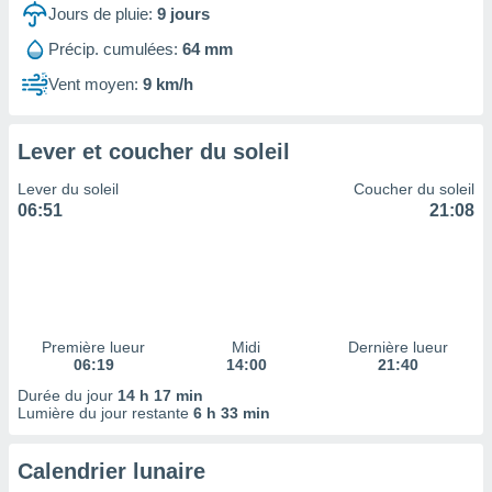
ires
Jours de pluie:
9
jours
ons le
ent des
Précip. cumulées:
64 mm
es
Vent moyen:
9 km/h
 :
et/ou
 à des
Lever et coucher du soleil
ions sur
eil,
Lever du soleil
Coucher du soleil
des
06:51
21:08
limitées
nner la
, créer
ils pour
ité
lisée,
Première lueur
Midi
Dernière lueur
06:19
14:00
21:40
des
our
Durée du jour
14 h 17 min
nner des
Lumière du jour restante
6 h 33 min
és
lisées,
Calendrier lunaire
s profils
enus