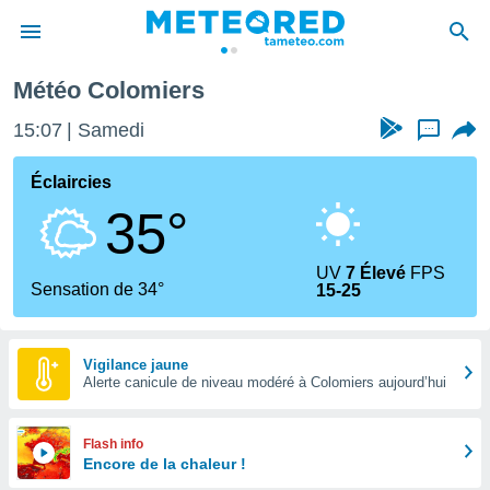
Météo Colomiers
e
ntialité
15:07
Samedi
...
enu de
o.com
Éclaircies
o.com) a
35°
aré par
onnels
UV
7 Élevé
FPS
arantir
Sensation de 34°
15-25
té des
ions
. Vous
accéder
Vigilance jaune
e en
Alerte canicule de niveau modéré à Colomiers aujourd’hui
 les
s :
Flash info
Encore de la chaleur !
r les