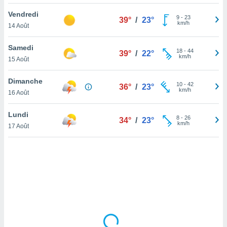
lisé en
Vendredi
 de
9
-
23
39°
/
23°
km/h
14 Août
. Vous
rouver
Samedi
18
-
44
39°
/
22°
ations
km/h
15 Août
re
que de
Dimanche
kies
10
-
42
36°
/
23°
km/h
16 Août
r votre
ement à
ment en
Lundi
8
-
26
34°
/
23°
sur le
km/h
17 Août
res des
kies
le au
page de
te web.
MENT,
 les