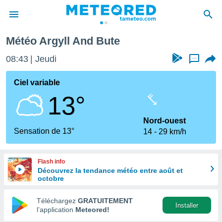
Météo Argyll And Bute
e
ntialité
08:43
Jeudi
...
enu de
o.com
Ciel variable
o.com) a
13°
aré par
onnels
Nord-ouest
arantir
Sensation de 13°
14
29 km/h
té des
ions
. Vous
Flash info
accéder
Découvrez la tendance météo entre août et
e en
octobre
 les
Téléchargez
GRATUITEMENT
s :
Installer
l’application
Meteored!
r les