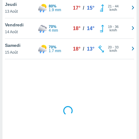
Jeudi
lisé en
80%
21
-
44
17°
/
15°
1.9 mm
km/h
 de
13 Août
. Vous
rouver
Vendredi
70%
19
-
36
18°
/
14°
4 mm
km/h
14 Août
ations
re
Samedi
que de
70%
20
-
33
18°
/
13°
1.7 mm
km/h
kies
15 Août
r votre
ement à
ment en
sur le
res des
kies
le au
page de
te web.
MENT,
 les