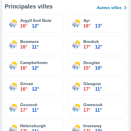
Principales villes
Autres villes
Argyll And Bute
Ayr
16°
12°
16°
13°
Bowmore
Brodick
16°
11°
17°
12°
Campbeltown
Douglas
16°
12°
15°
10°
Girvan
Glasgow
16°
12°
17°
11°
Gourock
Greenock
17°
11°
17°
11°
Helensburgh
Inveraray