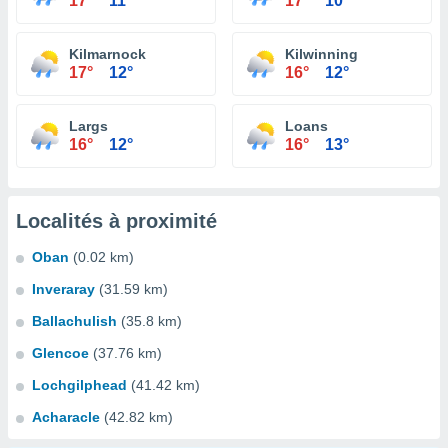
17°
11°
17°
10°
Kilmarnock
Kilwinning
17°
12°
16°
12°
Largs
Loans
16°
12°
16°
13°
Localités à proximité
Oban
(0.02 km)
Inveraray
(31.59 km)
Ballachulish
(35.8 km)
Glencoe
(37.76 km)
Lochgilphead
(41.42 km)
Acharacle
(42.82 km)