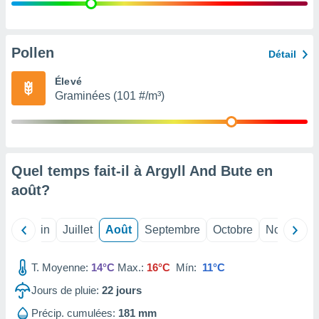
nées
lles sur
d'un
égitime,
Pollen
Détail
vous
vous
Élevé
 Pour ce
Graminées (101 #/m³)
ous
etirer
ement
 opposer
Quel temps fait-il à Argyll And Bute en
ement
nées à
août
?
ment en
 sur «
res
» ou
Mai
Juin
Juillet
Août
Septembre
Octobre
Novembre
e
que de
kies
T. Moyenne:
14°C
Max.:
16°C
Mín:
11°C
ite web.
Jours de pluie:
22
jours
t nos
Précip. cumulées:
181 mm