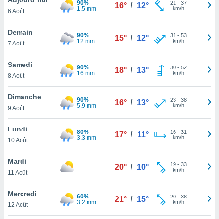
90%
n «
21
-
37
16°
/
12°
1.5 mm
km/h
6 Août
 et
r »,
cédez au
Demain
90%
31
-
53
15°
/
12°
 et vous
12 mm
km/h
7 Août
z
ation de
Samedi
90%
30
-
52
18°
/
13°
16 mm
km/h
8 Août
qu'ils
 nous ou
aires,
Dimanche
90%
23
-
38
16°
/
13°
5.9 mm
km/h
9 Août
nt de
t
Lundi
80%
16
-
31
er le
17°
/
11°
3.3 mm
km/h
10 Août
ement
te, ainsi
Mardi
19
-
33
20°
/
10°
km/h
per un
11 Août
écifique
us
Mercredi
60%
20
-
38
de la
21°
/
15°
3.2 mm
km/h
12 Août
 et du