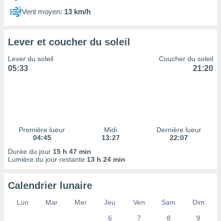
ires
ons le
Vent moyen:
13 km/h
ent des
es
 :
Lever et coucher du soleil
et/ou
Lever du soleil
Coucher du soleil
 à des
05:33
21:20
ions sur
eil,
des
limitées
nner la
, créer
Première lueur
Midi
Dernière lueur
ils pour
04:45
13:27
22:07
ité
Durée du jour
15 h 47 min
lisée,
Lumière du jour restante
13 h 24 min
des
our
nner des
Calendrier lunaire
és
lisées,
Lun
Mar
Mer
Jeu
Ven
Sam
Dim
s profils
6
7
8
9
enus