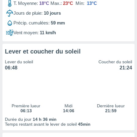
T. Moyenne:
18°C
Max.:
23°C
Mín:
13°C
tre
ement,
Jours de pluie:
10
jours
Précip. cumulées:
59 mm
enaires
s des
Vent moyen:
11 km/h
 des
nts
 ou des
Lever et coucher du soleil
gies
es pour
Lever du soleil
Coucher du soleil
 accéder
06:48
21:24
r des
lles
ue votre
r ce site
 IP et
Première lueur
Midi
Dernière lueur
06:13
14:06
21:59
ifiants
es.
Durée du jour
14 h 36 min
Temps restant avant le lever de soleil
45min
eurs
traiter