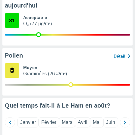
pour
aujourd'hui
 le
ement
Acceptable
afficher
31
O₃ (77 µg/m³)
licité ou
enu
lisé,
e vous
r de la
Pollen
Détail
 non
Moyen
lisée.
Graminées (26 #/m³)
uvez
ation des
et
à notre
 par le
Quel temps fait-il à Le Ham en
août
?
 cette
ion en
sur le
Janvier
Février
Mars
Avril
Mai
Juin
Juillet
«
».