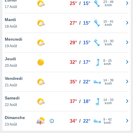
n «
23
-
49
25°
/
15°
km/h
17 Août
 et
r »,
cédez au
Mardi
15
-
41
27°
/
15°
 et vous
km/h
18 Août
z
ation de
Mercredi
13
-
30
29°
/
15°
km/h
19 Août
qu'ils
 nous ou
aires,
Jeudi
8
-
25
32°
/
17°
km/h
20 Août
nt de
t
Vendredi
14
-
39
er le
35°
/
22°
km/h
21 Août
ement
te, ainsi
Samedi
14
-
33
37°
/
18°
km/h
per un
22 Août
écifique
us
Dimanche
9
-
42
de la
34°
/
22°
km/h
23 Août
 et du