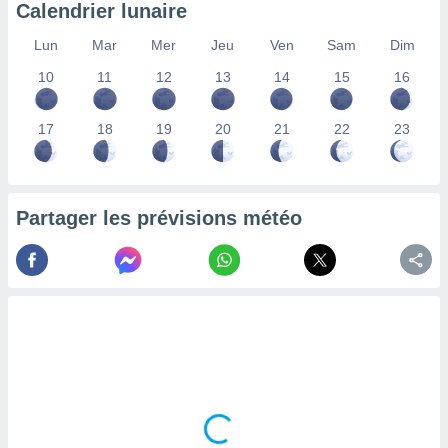
Calendrier lunaire
nées
lles sur
Lun
Mar
Mer
Jeu
Ven
Sam
Dim
d'un
égitime,
10
11
12
13
14
15
16
vous
vous
 Pour ce
17
18
19
20
21
22
23
ous
etirer
ement
Partager les prévisions météo
 opposer
ement
nées à
ment en
 sur «
res
» ou
e
que de
kies
ite web.
t nos