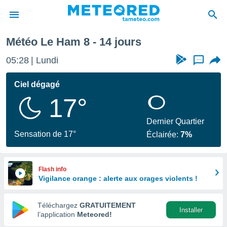
Ham
Semaine prochaine
Météo Le Ham 8 - 14 jours
e
ntialité
05:28
Lundi
...
enu de
o.com
Ciel dégagé
o.com) a
17°
aré par
onnels
Dernier Quartier
arantir
Sensation de 17°
Éclairée:
7%
té des
ions
. Vous
accéder
Flash info
e en
Vigilance orange : alerte aux orages violents !
 les
Téléchargez
GRATUITEMENT
s :
Installer
l’application
Meteored!
r les