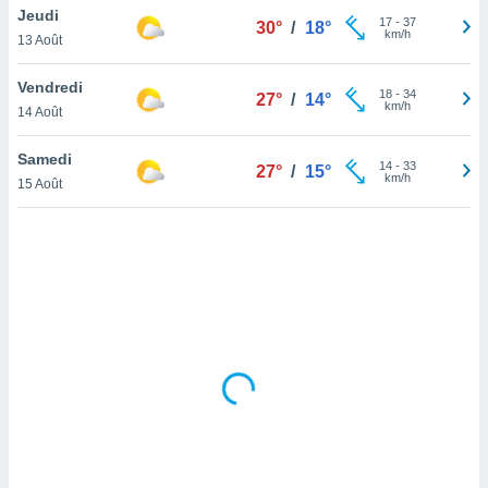
Jeudi
lisé en
17
-
37
30°
/
18°
km/h
 de
13 Août
. Vous
rouver
Vendredi
18
-
34
27°
/
14°
km/h
14 Août
ations
re
Samedi
que de
14
-
33
27°
/
15°
km/h
kies
15 Août
r votre
ement à
ment en
sur le
res des
kies
le au
page de
te web.
MENT,
 les