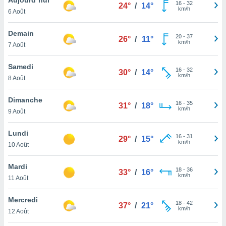
n «
16
-
32
24°
/
14°
km/h
6 Août
 et
r »,
cédez au
Demain
20
-
37
26°
/
11°
 et vous
km/h
7 Août
z
ation de
Samedi
16
-
32
30°
/
14°
km/h
8 Août
qu'ils
 nous ou
aires,
Dimanche
16
-
35
31°
/
18°
km/h
9 Août
nt de
t
Lundi
16
-
31
er le
29°
/
15°
km/h
10 Août
ement
te, ainsi
Mardi
18
-
36
33°
/
16°
km/h
per un
11 Août
écifique
us
Mercredi
18
-
42
de la
37°
/
21°
km/h
12 Août
 et du