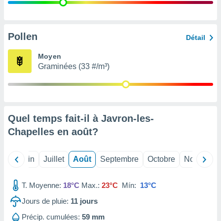
nées
lles sur
d'un
égitime,
Pollen
Détail
vous
vous
Moyen
 Pour ce
Graminées (33 #/m³)
ous
etirer
ement
 opposer
Quel temps fait-il à Javron-les-
ement
nées à
Chapelles en
août
?
ment en
 sur «
res
» ou
Mai
Juin
Juillet
Août
Septembre
Octobre
Novembre
e
que de
kies
T. Moyenne:
18°C
Max.:
23°C
Mín:
13°C
ite web.
Jours de pluie:
11
jours
t nos
Précip. cumulées:
59 mm