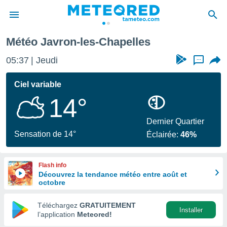
on-les-Chapelles
Météo Javron-les-Chapelles
e
ntialité
05:37
Jeudi
...
enu de
o.com
Ciel variable
o.com) a
14°
aré par
onnels
Dernier Quartier
arantir
Sensation de 14°
Éclairée:
46%
té des
ions
. Vous
Flash info
accéder
Découvrez la tendance météo entre août et
e en
octobre
 les
Téléchargez
GRATUITEMENT
s :
Installer
l’application
Meteored!
r les