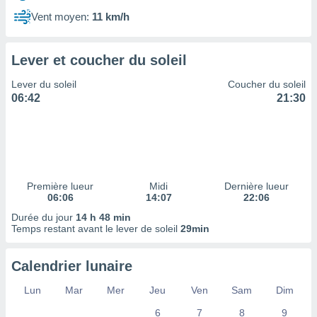
ires
ons le
Vent moyen:
11 km/h
ent des
es
 :
Lever et coucher du soleil
et/ou
Lever du soleil
Coucher du soleil
 à des
06:42
21:30
ions sur
eil,
des
limitées
nner la
, créer
Première lueur
Midi
Dernière lueur
ils pour
06:06
14:07
22:06
ité
Durée du jour
14 h 48 min
lisée,
Temps restant avant le lever de soleil
29min
des
our
nner des
Calendrier lunaire
és
lisées,
Lun
Mar
Mer
Jeu
Ven
Sam
Dim
s profils
6
7
8
9
enus