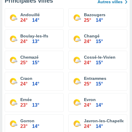
Principales villes
Autres villes
Andouillé
Bazougers
24°
14°
25°
14°
Boulay-les-Ifs
Changé
24°
13°
24°
15°
Chemazé
Cossé-le-Vivien
25°
15°
24°
15°
Craon
Entrammes
24°
14°
25°
15°
Ernée
Evron
23°
13°
24°
14°
Gorron
Javron-les-Chapelles
23°
14°
24°
14°