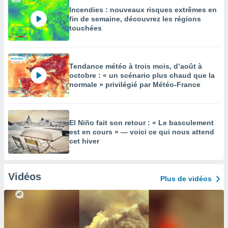
Incendies : nouveaux risques extrêmes en
fin de semaine, découvrez les régions
touchées
Tendance météo à trois mois, d’août à
octobre : « un scénario plus chaud que la
normale » privilégié par Météo-France
El Niño fait son retour : « Le basculement
est en cours » — voici ce qui nous attend
cet hiver
Vidéos
Plus de vidéos