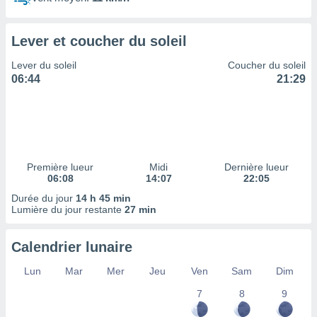
ires
ons le
ent des
Lever et coucher du soleil
es
 :
Lever du soleil
Coucher du soleil
et/ou
06:44
21:29
 à des
ions sur
eil,
des
limitées
Première lueur
Midi
Dernière lueur
nner la
06:08
14:07
22:05
, créer
ils pour
Durée du jour
14 h 45 min
ité
Lumière du jour restante
27 min
lisée,
des
Calendrier lunaire
our
nner des
Lun
Mar
Mer
Jeu
Ven
Sam
Dim
és
lisées,
7
8
9
s profils
enus