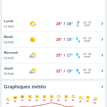
logies
e
s
Lundi
tez pas
18
-
41
28°
/
16°
km/h
ation de
17 Août
, vous
z à
Mardi
18
-
34
28°
/
15°
à notre
km/h
18 Août
.com.
Mercredi
 cas,
23
-
45
25°
/
17°
km/h
us
19 Août
ns que
s
Jeudi
26
-
50
22°
/
15°
km/h
20 Août
ires
urer la
on sur le
Graphiques météo
 seront
, et que
ies ne
31°
30°
32°
34°
36°
34°
31°
30°
28°
28°
28°
as
25°
24°