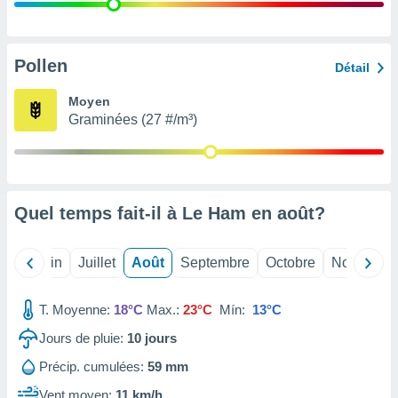
nées
lles sur
d'un
égitime,
Pollen
Détail
vous
vous
Moyen
 Pour ce
Graminées (27 #/m³)
ous
etirer
ement
 opposer
Quel temps fait-il à Le Ham en
août
?
ement
nées à
ment en
Mai
Juin
Juillet
Août
Septembre
Octobre
Novembre
 sur «
res
» ou
e
T. Moyenne:
18°C
Max.:
23°C
Mín:
13°C
que de
kies
Jours de pluie:
10
jours
ite web.
Précip. cumulées:
59 mm
t nos
Vent moyen:
11 km/h