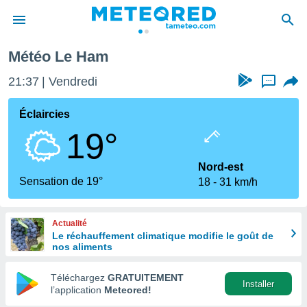
Ham
Météo Le Ham
e
ntialité
21:37
Vendredi
...
enu de
o.com
Éclaircies
o.com) a
19°
aré par
onnels
Nord-est
arantir
Sensation de 19°
18
31 km/h
té des
ions
. Vous
Actualité
accéder
Le réchauffement climatique modifie le goût de
e en
nos aliments
 les
Téléchargez
GRATUITEMENT
s :
Installer
l’application
Meteored!
r les