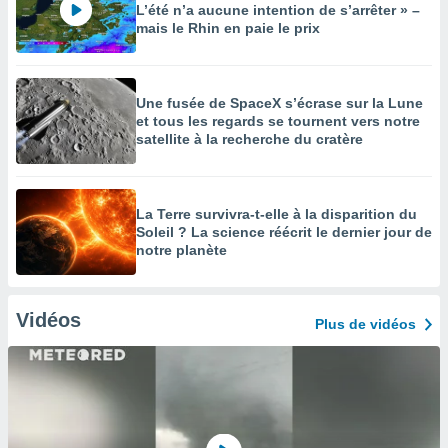
L’été n’a aucune intention de s’arrêter » –
mais le Rhin en paie le prix
Une fusée de SpaceX s’écrase sur la Lune
et tous les regards se tournent vers notre
satellite à la recherche du cratère
La Terre survivra-t-elle à la disparition du
Soleil ? La science réécrit le dernier jour de
notre planète
Vidéos
Plus de vidéos