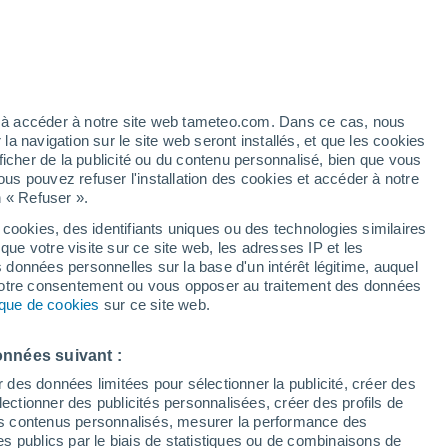
Vigilance jaune
Alerte canicule de niveau modéré à
Ortucchio aujourd’hui
artier
6%
ez à accéder à notre site web tameteo.com. Dans ce cas, nous
 navigation sur le site web seront installés, et que les cookies
ficher de la publicité ou du contenu personnalisé, bien que vous
ous pouvez refuser l'installation des cookies et accéder à notre
n « Refuser ».
tobre
 cookies, des identifiants uniques ou des technologies similaires
que votre visite sur ce site web, les adresses IP et les
des températures
Radar de pluie
Satellites
Modèles
s données personnelles sur la base d'un intérêt légitime, auquel
 votre consentement ou vous opposer au traitement des données
tique de cookies
sur ce site web.
imanche
Lundi
Mardi
Mercredi
onnées suivant :
16 Août
17 Août
18 Août
19 Août
r des données limitées pour sélectionner la publicité, créer des
sélectionner des publicités personnalisées, créer des profils de
 des contenus personnalisés, mesurer la performance des
s publics par le biais de statistiques ou de combinaisons de
70%
60%
60%