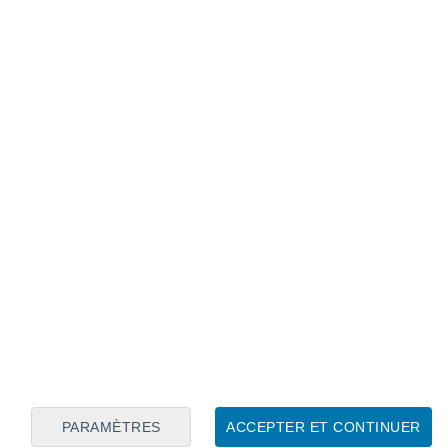
Calendrier lunaire
Lun
Mar
Mer
Jeu
Ven
Sam
Dim
6
7
8
9
10
11
12
13
14
15
16
17
18
19
PARAMÈTRES
ACCEPTER ET CONTINUER