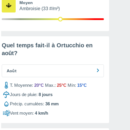
Moyen
Ambroisie (33 #/m³)
Quel temps fait-il à Ortucchio en
août
?
Août
T. Moyenne:
20°C
Max.:
25°C
Mín:
15°C
Jours de pluie:
8
jours
Précip. cumulées:
36 mm
Vent moyen:
4 km/h