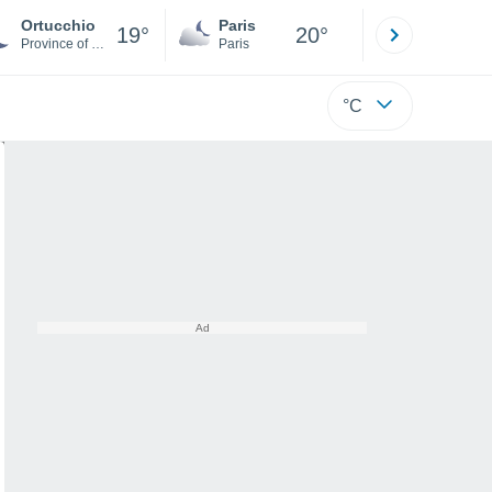
Ortucchio
Paris
Montpelli
19°
20°
Province of L'Aquila
Paris
Hérault
°C