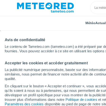
Météo
Actual
Avis de confidentialité
Le contenu de Tameteo.com (tameteo.com) a été préparé par des 
fournies. Vous pouvez accéder à ce site en utilisant les options 
Accepter les cookies et accéder gratuitement
Accueil
Italie
Province de L'Aquila
Ortucchio
La publicité numérique personnalisée, basée sur des information
similaires, nous permet de financer notre activité afin de conti
Météo Ortucchio 8 - 14
qualité.
En cliquant sur le bouton « Accepter et continuer », vous accéde
03:27
Jeudi
qu'ils soient à nous ou à partenaires, qui nous permettent de sui
développer un profil spécifique pour vous montrer de la publicit
trouver plus d'informations dans notre
Politique de cookies
et re
Ciel dégagé
Paramètres des cookies
disponible au pied de page de notre si