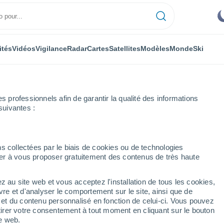
ités
Vidéos
Vigilance
Radar
Cartes
Satellites
Modèles
Monde
Ski
professionnels afin de garantir la qualité des informations
suivantes :
Semaine prochaine
s collectées par le biais de cookies ou de technologies
nuer à vous proposer gratuitement des contenus de très haute
 jours
z au site web et vous acceptez l'installation de tous les cookies,
...
vre et d'analyser le comportement sur le site, ainsi que de
é et du contenu personnalisé en fonction de celui-ci. Vous pouvez
Heure par heure
tirer votre consentement à tout moment en cliquant sur le bouton
Ciel dégagé dans les prochaines
te web.
heures