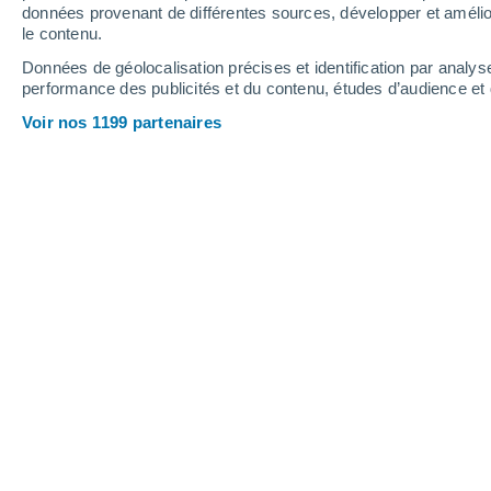
0.2 mm
données provenant de différentes sources, développer et amélior
le contenu.
35°
/
18°
35°
/
19°
33°
/
17°
Données de géolocalisation précises et identification par analys
performance des publicités et du contenu, études d’audience e
8
-
37
km/h
5
-
43
km/h
13
12
-
38
km/h
Voir nos 1199 partenaires
Jeudi 13 août
Ciel dégagé
20°
02:00
T. ressentie
20°
Ciel dégagé
20°
05:00
T. ressentie
20°
Ensoleillé
22°
08:00
T. ressentie
22°
Ensoleillé
28°
11:00
T. ressentie
27°