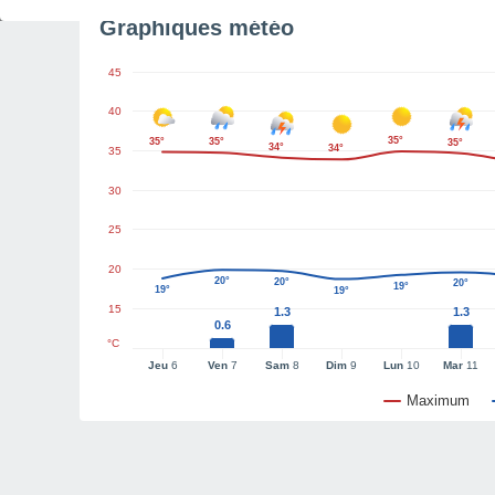
Graphiques météo
45
40
35°
35°
35°
35°
34°
34°
35
30
25
20
20°
20°
20°
19°
19°
19°
15
1.3
1.3
0.6
°C
Jeu
6
Ven
7
Sam
8
Dim
9
Lun
10
Mar
11
Maximum