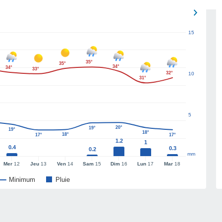
15
35°
35°
34°
34°
33°
32°
10
31°
5
20°
19°
19°
18°
18°
17°
17°
1.2
1
0.4
0.3
0.2
mm
Mer
12
Jeu
13
Ven
14
Sam
15
Dim
16
Lun
17
Mar
18
Minimum
Pluie