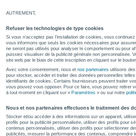
20°
AUTREMENT,
Dernier Qu
Refuser les technologies de type cookies
Éclairée:
4
Sensation de 20°
Si vous n'acceptez pas l'installation de cookies, vous continu
vous informons que seuls les cookies nécessaires pour assurer la
ne seront pas utilisés pour analyser le comportement ou pour af
puissiez visualiser de la publicité générale non personnalisée. V
Flash info
site web par le biais de cette inscription en cliquant sur le bouto
Découvrez la tendance météo entre août et oc
Avec votre consentement, nous et
nos partenaires
utilisons des
pour stocker, accéder et traiter des données personnelles telles 
Météo 1 - 7 jours
Heure par heure
Actualité
Carte 
identifiants de cookies. Certains fournisseurs peuvent traiter vo
vous pouvez vous opposer. Pour ce faire, vous pouvez retirer
à tout moment en cliquant sur «
Paramètres
» ou sur notre
poli
Vendredi
Samedi
D
Jeudi
Nous et nos partenaires effectuons le traitement des d
14 Août
15 Août
13 Août
Stocker et/ou accéder à des informations sur un appareil, utilise
profils pour la publicité personnalisée, utiliser des profils pour 
contenus personnalisés, utiliser des profils pour sélectionner
publicités, mesurer la performance des contenus, comprendre le
50%