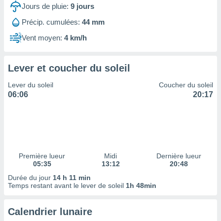
ires
Jours de pluie:
9
jours
ons le
ent des
Précip. cumulées:
44 mm
es
Vent moyen:
4 km/h
 :
et/ou
 à des
Lever et coucher du soleil
ions sur
eil,
Lever du soleil
Coucher du soleil
des
06:06
20:17
limitées
nner la
, créer
ils pour
ité
lisée,
Première lueur
Midi
Dernière lueur
05:35
13:12
20:48
des
our
Durée du jour
14 h 11 min
nner des
Temps restant avant le lever de soleil
1h 48min
és
lisées,
Calendrier lunaire
s profils
enus