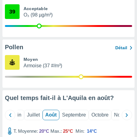
nées
Acceptable
lles sur
39
O₃ (98 µg/m³)
d'un
égitime,
vous
vous
 Pour ce
ous
Pollen
Détail
etirer
Moyen
ement
Armoise (37 #/m³)
 opposer
ement
nées à
ment en
 sur «
res
» ou
Quel temps fait-il à L'Aquila en
août
?
e
que de
kies
Mai
Juin
Juillet
Août
Septembre
Octobre
Novembre
ite web.
T. Moyenne:
20°C
Max.:
25°C
Mín:
14°C
t nos