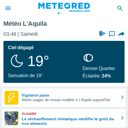
Météo L'Aquila
e
ntialité
03:46
Samedi
...
enu de
o.com
Ciel dégagé
o.com) a
19°
aré par
onnels
Dernier Quartier
arantir
Sensation de 19°
Éclairée:
24%
té des
ions
. Vous
accéder
Vigilance jaune
e en
Alerte orages de niveau modéré à L'Aquila aujourd’hui
 les
Actualité
s :
Le réchauffement climatique modifie le goût de
nos aliments
r les