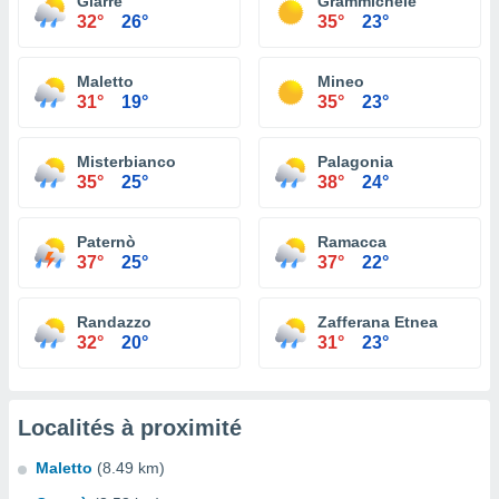
Giarre
Grammichele
32°
26°
35°
23°
Maletto
Mineo
31°
19°
35°
23°
Misterbianco
Palagonia
35°
25°
38°
24°
Paternò
Ramacca
37°
25°
37°
22°
Randazzo
Zafferana Etnea
32°
20°
31°
23°
Localités à proximité
Maletto
(8.49 km)