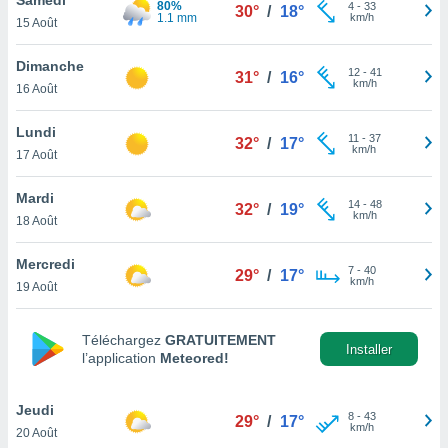
80%
n «
4
-
33
30°
/
18°
1.1 mm
km/h
15 Août
 et
r »,
cédez au
Dimanche
12
-
41
31°
/
16°
 et vous
km/h
16 Août
z
ation de
Lundi
11
-
37
32°
/
17°
km/h
17 Août
qu'ils
 nous ou
aires,
Mardi
14
-
48
32°
/
19°
km/h
18 Août
nt de
t
Mercredi
7
-
40
er le
29°
/
17°
km/h
19 Août
ement
te, ainsi
Téléchargez
GRATUITEMENT
per un
Installer
l’application
Meteored!
écifique
us
de la
Jeudi
8
-
43
29°
/
17°
 et du
km/h
20 Août