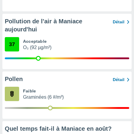
pour
 le
ement
afficher
Pollution de l'air à Maniace
Détail
licité ou
aujourd'hui
enu
lisé,
e vous
Acceptable
37
O₃ (92 µg/m³)
r de la
 non
lisée.
uvez
Pollen
Détail
ation des
Faible
et
Graminées (6 #/m³)
à notre
 par le
 cette
ion en
sur le
«
Quel temps fait-il à Maniace en
août
?
».