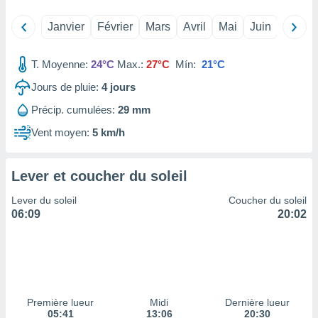
tre
Janvier
Février
Mars
Avril
Mai
Juin
Juillet
ement,
enaires
T. Moyenne:
24°C
Max.:
27°C
Mín:
21°C
s des
 des
Jours de pluie:
4
jours
nts
Précip. cumulées:
29 mm
 ou des
gies
Vent moyen:
5 km/h
es pour
 accéder
r des
Lever et coucher du soleil
lles
Lever du soleil
Coucher du soleil
ue votre
06:09
20:02
r ce site
 IP et
ifiants
es.
eurs
Première lueur
Midi
Dernière lueur
traiter
05:41
13:06
20:30