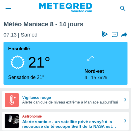
emaine prochaine
Météo Maniace 8 - 14 jours
e
ntialité
07:13
Samedi
...
enu de
o.com
Ensoleillé
o.com) a
21°
aré par
onnels
Nord-est
arantir
Sensation de 21°
4
15 km/h
té des
ions
. Vous
accéder
Vigilance rouge
e en
Alerte canicule de niveau extrême à Maniace aujourd’hui
 les
Astronomie
s :
Alerte spatiale : un satellite privé envoyé à la
rescousse du télescope Swift de la NASA est
r les