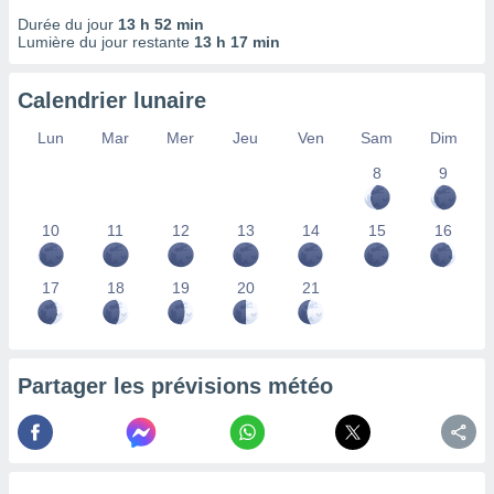
nées
Durée du jour
13 h 52 min
lles sur
Lumière du jour restante
13 h 17 min
d'un
égitime,
vous
Calendrier lunaire
vous
Lun
Mar
Mer
Jeu
Ven
Sam
Dim
 Pour ce
ous
8
9
etirer
ement
10
11
12
13
14
15
16
 opposer
ement
nées à
17
18
19
20
21
ment en
 sur «
res
» ou
e
Partager les prévisions météo
que de
kies
ite web.
t nos