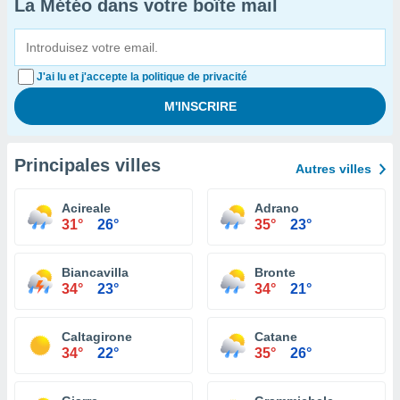
La Météo dans votre boîte mail
J'ai lu et j'accepte la politique de privacité
Principales villes
Autres villes
Acireale
Adrano
31°
26°
35°
23°
Biancavilla
Bronte
34°
23°
34°
21°
Caltagirone
Catane
34°
22°
35°
26°