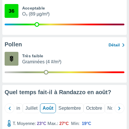
nées
Acceptable
lles sur
36
O₃ (89 µg/m³)
d'un
égitime,
vous
vous
 Pour ce
ous
Pollen
Détail
etirer
Très faible
ement
Graminées (4 #/m³)
 opposer
ement
nées à
ment en
 sur «
res
» ou
Quel temps fait-il à Randazzo en
août
?
e
que de
kies
Mai
Juin
Juillet
Août
Septembre
Octobre
Novembre
ite web.
T. Moyenne:
23°C
Max.:
27°C
Mín:
19°C
t nos