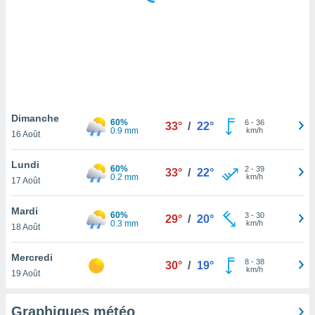
logies
e
s
tez pas
ation de
, vous
z à
à notre
Dimanche
60%
6
-
36
33°
/
22°
0.9 mm
km/h
16 Août
.com.
 cas,
Lundi
60%
2
-
39
us
33°
/
22°
0.2 mm
km/h
17 Août
ns que
s
Mardi
60%
3
-
30
29°
/
20°
ires
0.3 mm
km/h
18 Août
urer la
on sur le
Mercredi
8
-
38
 seront
30°
/
19°
km/h
19 Août
, et que
ies ne
as
Graphiques météo