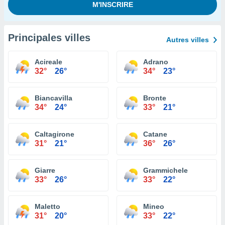
Principales villes
Autres villes
Acireale
Adrano
32°
26°
34°
23°
Biancavilla
Bronte
34°
24°
33°
21°
Caltagirone
Catane
31°
21°
36°
26°
Giarre
Grammichele
33°
26°
33°
22°
Maletto
Mineo
31°
20°
33°
22°