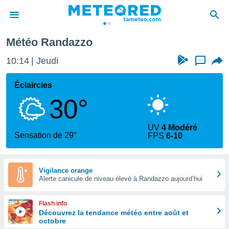
Météo Randazzo
e
ntialité
10:15
Jeudi
...
enu de
o.com
Éclaircies
o.com) a
30°
aré par
onnels
UV
4 Modéré
arantir
Sensation de 29°
FPS
6-10
té des
ions
. Vous
accéder
Vigilance orange
e en
Alerte canicule de niveau élevé à Randazzo aujourd’hui
 les
Flash info
s :
Découvrez la tendance météo entre août et
octobre
r les