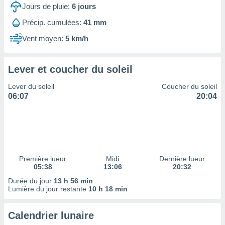
ires
Jours de pluie:
6
jours
ons le
ent des
Précip. cumulées:
41 mm
es
Vent moyen:
5 km/h
 :
et/ou
 à des
Lever et coucher du soleil
ions sur
eil,
Lever du soleil
Coucher du soleil
des
06:07
20:04
limitées
nner la
, créer
ils pour
ité
lisée,
Première lueur
Midi
Dernière lueur
05:38
13:06
20:32
des
our
Durée du jour
13 h 56 min
nner des
Lumière du jour restante
10 h 18 min
és
lisées,
Calendrier lunaire
s profils
enus