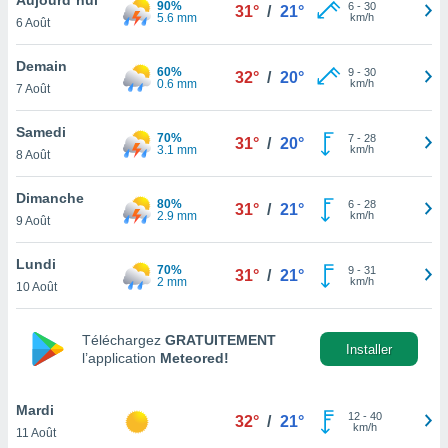
90%
n «
6
-
30
31°
/
21°
5.6 mm
km/h
6 Août
 et
r »,
cédez au
Demain
60%
9
-
30
32°
/
20°
 et vous
0.6 mm
km/h
7 Août
z
ation de
Samedi
70%
7
-
28
31°
/
20°
3.1 mm
km/h
8 Août
qu'ils
 nous ou
aires,
Dimanche
80%
6
-
28
31°
/
21°
2.9 mm
km/h
9 Août
nt de
t
Lundi
70%
9
-
31
er le
31°
/
21°
2 mm
km/h
10 Août
ement
te, ainsi
Téléchargez
GRATUITEMENT
per un
Installer
l’application
Meteored!
écifique
us
de la
Mardi
12
-
40
32°
/
21°
 et du
km/h
11 Août