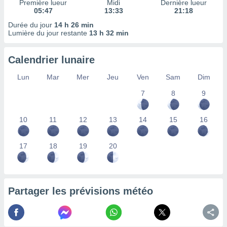
Première lueur
Midi
Dernière lueur
nées
05:47
13:33
21:18
lles sur
Durée du jour
14 h 26 min
d'un
Lumière du jour restante
13 h 32 min
égitime,
vous
vous
Calendrier lunaire
 Pour ce
ous
Lun
Mar
Mer
Jeu
Ven
Sam
Dim
etirer
7
8
9
ement
 opposer
10
11
12
13
14
15
16
ement
nées à
ment en
17
18
19
20
 sur «
res
» ou
e
que de
kies
Partager les prévisions météo
ite web.
t nos