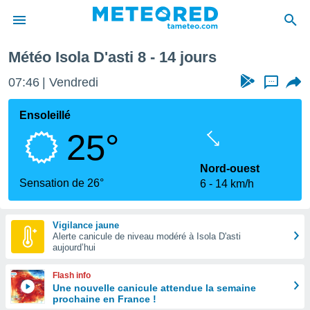
aine
Météo Isola D'asti 8 - 14 jours
e
ntialité
07:46
Vendredi
...
enu de
o.com
Ensoleillé
o.com) a
25°
aré par
onnels
Nord-ouest
arantir
Sensation de 26°
6
14 km/h
té des
ions
. Vous
Vigilance jaune
accéder
Alerte canicule de niveau modéré à Isola D'asti
e en
aujourd’hui
 les
Flash info
s :
Une nouvelle canicule attendue la semaine
prochaine en France !
r les