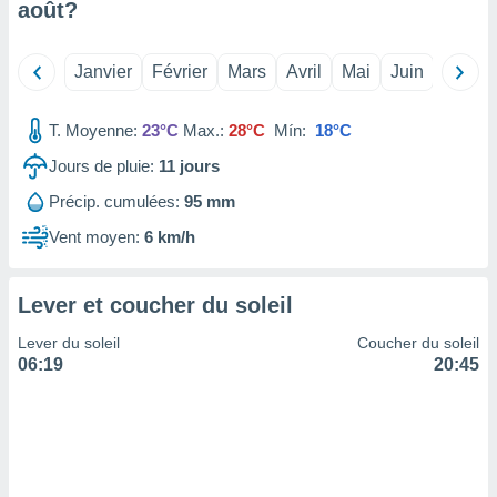
août
?
tre
ement,
Janvier
Février
Mars
Avril
Mai
Juin
Juillet
enaires
s des
T. Moyenne:
23°C
Max.:
28°C
Mín:
18°C
 des
nts
Jours de pluie:
11
jours
 ou des
gies
Précip. cumulées:
95 mm
es pour
 accéder
Vent moyen:
6 km/h
r des
lles
Lever et coucher du soleil
ue votre
r ce site
Lever du soleil
Coucher du soleil
06:19
20:45
 IP et
ifiants
es.
eurs
traiter