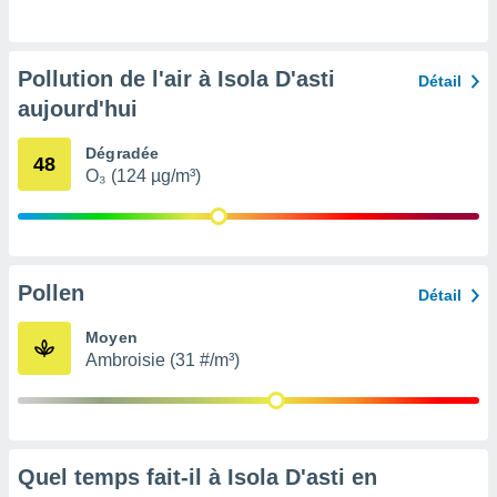
pour
 le
ement
afficher
Pollution de l'air à Isola D'asti
Détail
licité ou
aujourd'hui
enu
lisé,
e vous
Dégradée
48
O₃ (124 µg/m³)
r de la
 non
lisée.
uvez
Pollen
Détail
ation des
Moyen
et
Ambroisie (31 #/m³)
à notre
 par le
 cette
ion en
sur le
«
Quel temps fait-il à Isola D'asti en
».