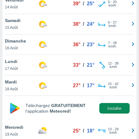
n «
6
-
20
39°
/
25°
km/h
14 Août
 et
r »,
cédez au
Samedi
6
-
27
38°
/
24°
 et vous
km/h
15 Août
z
ation de
Dimanche
7
-
28
36°
/
23°
km/h
16 Août
qu'ils
 nous ou
aires,
Lundi
12
-
38
33°
/
21°
km/h
17 Août
nt de
t
Mardi
15
-
42
er le
27°
/
17°
km/h
18 Août
ement
te, ainsi
Téléchargez
GRATUITEMENT
per un
Installer
l’application
Meteored!
écifique
us
de la
Mercredi
13
-
29
25°
/
18°
 et du
km/h
19 Août