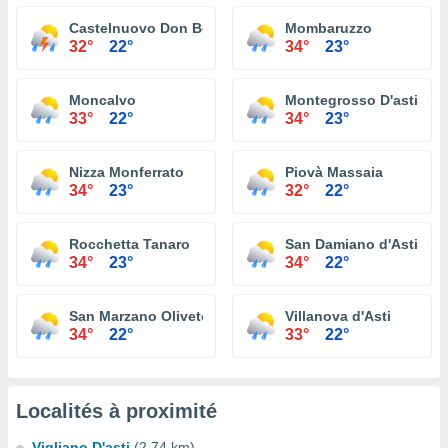
Castelnuovo Don Bosco
Mombaruzzo
32°
22°
34°
23°
Moncalvo
Montegrosso D'asti
33°
22°
34°
23°
Nizza Monferrato
Piovà Massaia
34°
23°
32°
22°
Rocchetta Tanaro
San Damiano d'Asti
34°
23°
34°
22°
San Marzano Oliveto
Villanova d'Asti
34°
22°
33°
22°
Localités à proximité
Vigliano D'asti
(2.74 km)