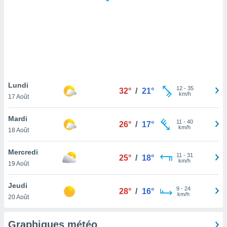
logies
e
s
tez pas
ation de
, vous
z à
à notre
Lundi
12
-
35
32°
/
21°
km/h
17 Août
.com.
 cas,
Mardi
11
-
40
us
26°
/
17°
km/h
18 Août
ns que
s
Mercredi
11
-
31
25°
/
18°
ires
km/h
19 Août
urer la
on sur le
Jeudi
9
-
24
 seront
28°
/
16°
km/h
20 Août
, et que
ies ne
as
Graphiques météo