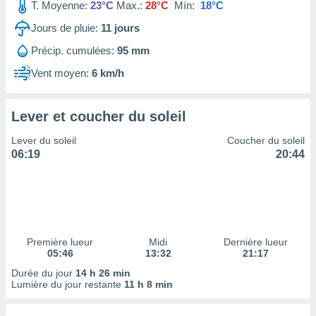
ires
T. Moyenne:
23°C
Max.:
28°C
Mín:
18°C
ons le
Jours de pluie:
11
jours
ent des
es
Précip. cumulées:
95 mm
 :
Vent moyen:
6 km/h
et/ou
 à des
ions sur
eil,
Lever et coucher du soleil
des
Lever du soleil
Coucher du soleil
limitées
06:19
20:44
nner la
, créer
ils pour
ité
lisée,
des
Première lueur
Midi
Dernière lueur
our
05:46
13:32
21:17
nner des
Durée du jour
14 h 26 min
és
Lumière du jour restante
11 h 8 min
lisées,
s profils
enus