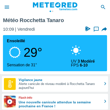
Météo Rocchetta Tanaro
e
ntialité
10:09
Vendredi
...
enu de
o.com
Ensoleillé
o.com) a
29°
aré par
onnels
UV
3 Modéré
arantir
Sensation de 31°
FPS
6-10
té des
ions
. Vous
Vigilance jaune
accéder
Alerte canicule de niveau modéré à Rocchetta Tanaro
e en
aujourd’hui
 les
Flash info
s :
Une nouvelle canicule attendue la semaine
prochaine en France !
r les