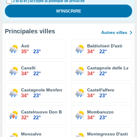
J'ai lu et j'accepte la politique de privacité
Principales villes
Autres villes
Asti
Baldichieri D'asti
35°
23°
34°
22°
Canelli
Castagnole delle Lanze
34°
22°
34°
22°
Castagnole Monferrato
Castell'alfero
34°
23°
34°
23°
Castelnuovo Don Bosco
Mombaruzzo
32°
22°
34°
23°
Moncalvo
Montegrosso D'asti