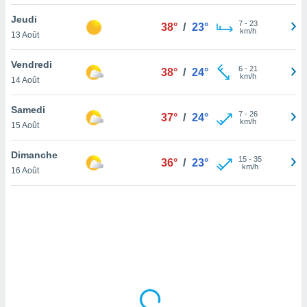
lisé en
Jeudi
 de
7
-
23
38°
/
23°
km/h
13 Août
. Vous
rouver
Vendredi
6
-
21
38°
/
24°
ations
km/h
14 Août
re
que de
Samedi
kies
7
-
26
37°
/
24°
km/h
15 Août
r votre
ement à
ment en
Dimanche
15
-
35
36°
/
23°
sur le
km/h
16 Août
res des
kies
le au
page de
te web.
MENT,
 les