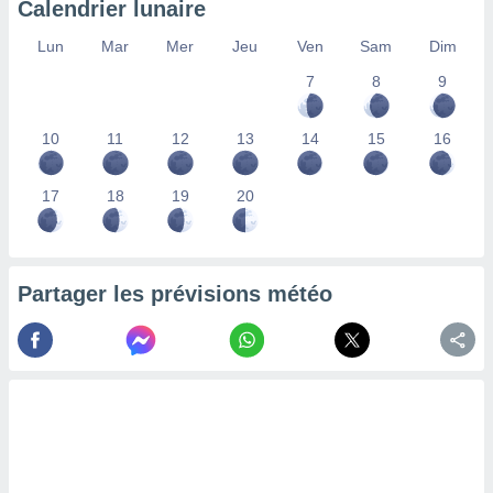
Calendrier lunaire
lisés,
des
Lun
Mar
Mer
Jeu
Ven
Sam
Dim
our
7
8
9
nner des
s
lisés,
10
11
12
13
14
15
16
la
ance des
s,
17
18
19
20
la
ance des
s,
dre les
Partager les prévisions météo
par le
ques ou
inaisons
ées
nt de
tes
,
er et
r les