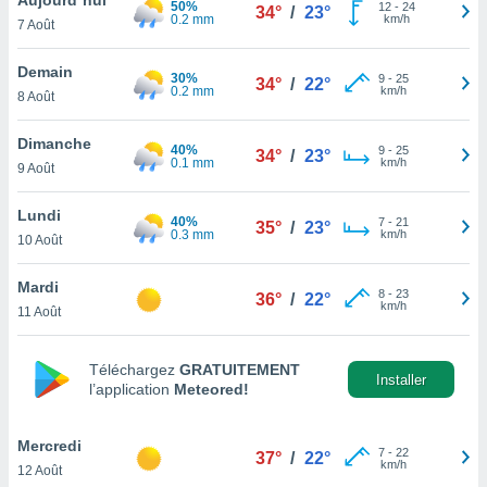
50%
n «
12
-
24
34°
/
23°
0.2 mm
km/h
7 Août
 et
r »,
cédez au
Demain
30%
9
-
25
34°
/
22°
 et vous
0.2 mm
km/h
8 Août
z
ation de
Dimanche
40%
9
-
25
34°
/
23°
0.1 mm
km/h
9 Août
qu'ils
 nous ou
aires,
Lundi
40%
7
-
21
35°
/
23°
0.3 mm
km/h
10 Août
nt de
t
Mardi
8
-
23
er le
36°
/
22°
km/h
11 Août
ement
te, ainsi
Téléchargez
GRATUITEMENT
per un
Installer
l’application
Meteored!
écifique
us
de la
Mercredi
7
-
22
37°
/
22°
 et du
km/h
12 Août