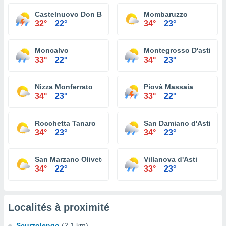
Castelnuovo Don Bosco
Mombaruzzo
32°
22°
34°
23°
Moncalvo
Montegrosso D'asti
33°
22°
34°
23°
Nizza Monferrato
Piovà Massaia
34°
23°
33°
22°
Rocchetta Tanaro
San Damiano d'Asti
34°
23°
34°
23°
San Marzano Oliveto
Villanova d'Asti
34°
22°
33°
23°
Localités à proximité
Scurzolengo
(2.1 km)