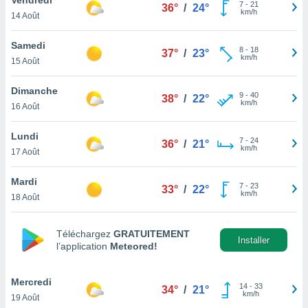
n «
7
-
21
36°
/
24°
km/h
14 Août
 et
r »,
cédez au
Samedi
8
-
18
37°
/
23°
 et vous
km/h
15 Août
z
ation de
Dimanche
9
-
40
38°
/
22°
km/h
16 Août
qu'ils
 nous ou
aires,
Lundi
7
-
24
36°
/
21°
km/h
17 Août
nt de
t
Mardi
7
-
23
er le
33°
/
22°
km/h
18 Août
ement
te, ainsi
Téléchargez
GRATUITEMENT
per un
Installer
l’application
Meteored!
écifique
us
de la
Mercredi
14
-
33
34°
/
21°
 et du
km/h
19 Août