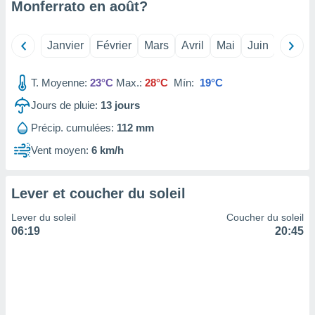
Monferrato en
août
?
tre
ement,
Janvier
Février
Mars
Avril
Mai
Juin
Juillet
enaires
s des
T. Moyenne:
23°C
Max.:
28°C
Mín:
19°C
 des
nts
Jours de pluie:
13
jours
 ou des
gies
Précip. cumulées:
112 mm
es pour
 accéder
Vent moyen:
6 km/h
r des
lles
Lever et coucher du soleil
ue votre
r ce site
Lever du soleil
Coucher du soleil
06:19
20:45
 IP et
ifiants
es.
eurs
traiter