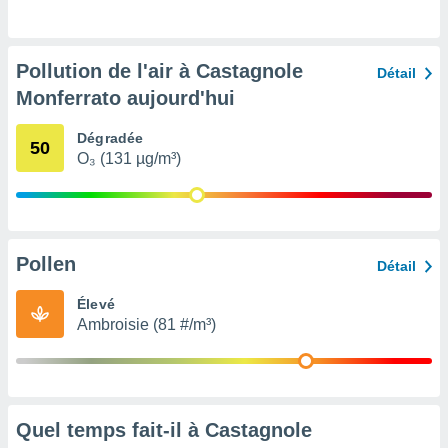
pour
 le
ement
afficher
Pollution de l'air à Castagnole
Détail
licité ou
Monferrato aujourd'hui
enu
lisé,
e vous
Dégradée
50
O₃ (131 µg/m³)
r de la
 non
lisée.
uvez
Pollen
Détail
ation des
Élevé
et
Ambroisie (81 #/m³)
à notre
 par le
 cette
ion en
sur le
«
Quel temps fait-il à Castagnole
».