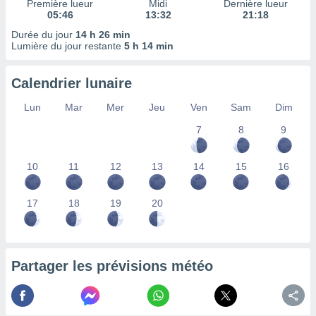
Première lueur
Midi
Dernière lueur
nées
05:46
13:32
21:18
lles sur
Durée du jour
14 h 26 min
d'un
Lumière du jour restante
5 h 14 min
égitime,
vous
vous
Calendrier lunaire
 Pour ce
ous
Lun
Mar
Mer
Jeu
Ven
Sam
Dim
etirer
7
8
9
ement
 opposer
10
11
12
13
14
15
16
ement
nées à
ment en
17
18
19
20
 sur «
res
» ou
e
que de
kies
Partager les prévisions météo
ite web.
t nos