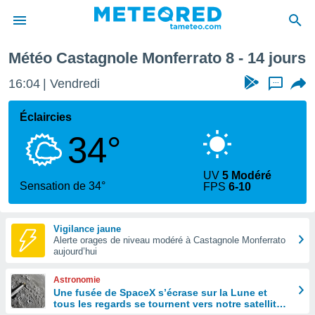
maine prochaine
Météo Castagnole Monferrato 8 - 14 jours
e
ntialité
16:04
Vendredi
...
enu de
o.com
Éclaircies
o.com) a
34°
aré par
onnels
UV
5 Modéré
arantir
Sensation de 34°
FPS
6-10
té des
ions
. Vous
Vigilance jaune
accéder
Alerte orages de niveau modéré à Castagnole Monferrato
e en
aujourd’hui
 les
Astronomie
s :
Une fusée de SpaceX s’écrase sur la Lune et
tous les regards se tournent vers notre satellite à
r les