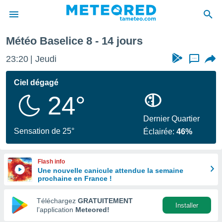
prochaine
Météo Baselice 8 - 14 jours
e
ntialité
23:20
Jeudi
...
enu de
o.com
Ciel dégagé
o.com) a
24°
aré par
onnels
Dernier Quartier
arantir
Sensation de 25°
Éclairée:
46%
té des
ions
. Vous
Flash info
accéder
Une nouvelle canicule attendue la semaine
e en
prochaine en France !
 les
Téléchargez
GRATUITEMENT
s :
Installer
l’application
Meteored!
r les