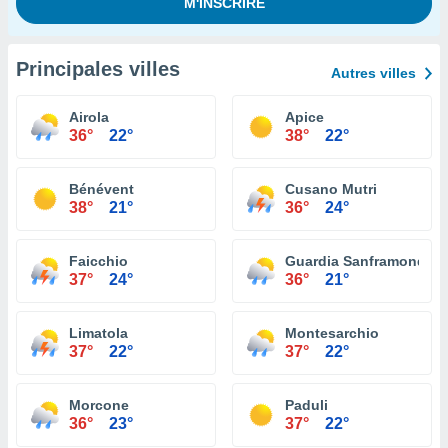
Principales villes
Autres villes
Airola
Apice
36°
22°
38°
22°
Bénévent
Cusano Mutri
38°
21°
36°
24°
Faicchio
Guardia Sanframondi
37°
24°
36°
21°
Limatola
Montesarchio
37°
22°
37°
22°
Morcone
Paduli
36°
23°
37°
22°