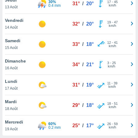
30%
n «
17
-
45
31°
/
20°
0.4 mm
km/h
13 Août
 et
r »,
cédez au
Vendredi
19
-
47
32°
/
20°
 et vous
km/h
14 Août
z
ation de
Samedi
12
-
41
33°
/
18°
km/h
15 Août
qu'ils
 nous ou
aires,
Dimanche
3
-
25
34°
/
21°
km/h
16 Août
nt de
t
Lundi
11
-
39
er le
31°
/
19°
km/h
17 Août
ement
te, ainsi
Mardi
18
-
51
29°
/
18°
km/h
per un
18 Août
écifique
us
Mercredi
60%
26
-
59
de la
25°
/
17°
0.2 mm
km/h
19 Août
 et du