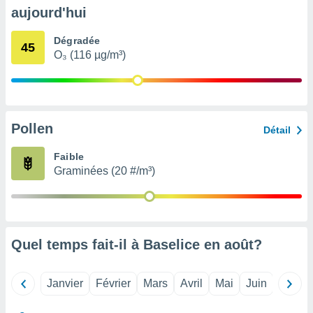
pour
aujourd'hui
 le
ement
Dégradée
afficher
45
O₃ (116 µg/m³)
licité ou
enu
lisé,
e vous
r de la
Pollen
Détail
 non
Faible
lisée.
Graminées (20 #/m³)
uvez
ation des
et
à notre
 par le
Quel temps fait-il à Baselice en
août
?
 cette
ion en
sur le
Janvier
Février
Mars
Avril
Mai
Juin
Juillet
«
».