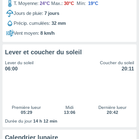
T. Moyenne:
24°C
Max.:
30°C
Mín:
19°C
tre
ement,
Jours de pluie:
7
jours
Précip. cumulées:
32 mm
enaires
s des
Vent moyen:
8 km/h
 des
nts
 ou des
Lever et coucher du soleil
gies
es pour
Lever du soleil
Coucher du soleil
 accéder
06:00
20:11
r des
lles
ue votre
r ce site
 IP et
Première lueur
Midi
Dernière lueur
05:29
13:06
20:42
ifiants
es.
Durée du jour
14 h 12 min
eurs
Calendrier lunaire
traiter