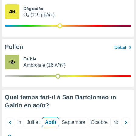
nées
Dégradée
lles sur
46
O₃ (119 µg/m³)
d'un
égitime,
vous
vous
 Pour ce
ous
Pollen
Détail
etirer
Faible
ement
Ambroisie (16 #/m³)
 opposer
ement
nées à
ment en
 sur «
res
» ou
Quel temps fait-il à San Bartolomeo in
e
Galdo en
août
?
que de
kies
ite web.
Mai
Juin
Juillet
Août
Septembre
Octobre
Novembre
t nos