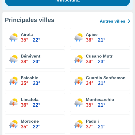
Principales villes
Autres villes
Airola
Apice
35°
22°
38°
21°
Bénévent
Cusano Mutri
38°
20°
34°
23°
Faicchio
Guardia Sanframondi
35°
23°
34°
21°
Limatola
Montesarchio
36°
22°
35°
21°
Morcone
Paduli
35°
22°
37°
21°