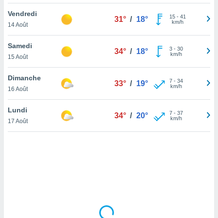
lisé en
Vendredi
 de
15
-
41
31°
/
18°
km/h
14 Août
. Vous
rouver
Samedi
3
-
30
34°
/
18°
ations
km/h
15 Août
re
que de
Dimanche
kies
7
-
34
33°
/
19°
km/h
16 Août
r votre
ement à
ment en
Lundi
7
-
37
34°
/
20°
sur le
km/h
17 Août
res des
kies
le au
page de
te web.
MENT,
 les