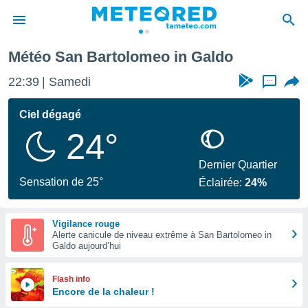
do
Météo San Bartolomeo in Galdo
e
ntialité
22:39
Samedi
...
enu de
o.com
Ciel dégagé
o.com) a
24°
aré par
onnels
Dernier Quartier
arantir
Sensation de 25°
Éclairée:
24%
té des
ions
. Vous
Vigilance rouge
accéder
Alerte canicule de niveau extrême à San Bartolomeo in
e en
Galdo aujourd’hui
 les
s :
Flash info
Encore de la chaleur !
r les