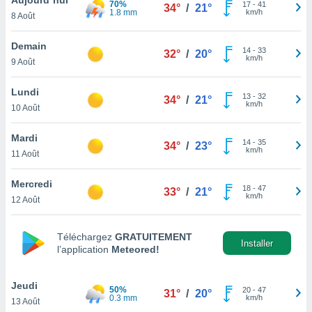
70%
n «
17
-
41
34°
/
21°
1.8 mm
km/h
8 Août
 et
r »,
cédez au
Demain
14
-
33
32°
/
20°
 et vous
km/h
9 Août
z
ation de
Lundi
13
-
32
34°
/
21°
km/h
10 Août
qu'ils
 nous ou
aires,
Mardi
14
-
35
34°
/
23°
km/h
11 Août
nt de
t
Mercredi
18
-
47
er le
33°
/
21°
km/h
12 Août
ement
te, ainsi
Téléchargez
GRATUITEMENT
per un
Installer
l’application
Meteored!
écifique
us
de la
Jeudi
50%
20
-
47
31°
/
20°
 et du
0.3 mm
km/h
13 Août