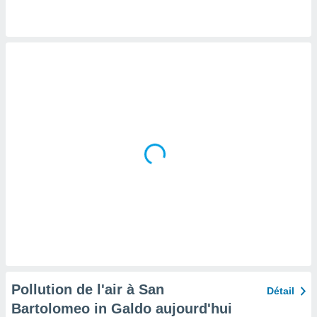
tre
ement,
enaires
s des
 des
nts
 ou des
gies
es pour
 accéder
r des
lles
ue votre
r ce site
 IP et
ifiants
es.
Pollution de l'air à San
Détail
eurs
Bartolomeo in Galdo aujourd'hui
traiter