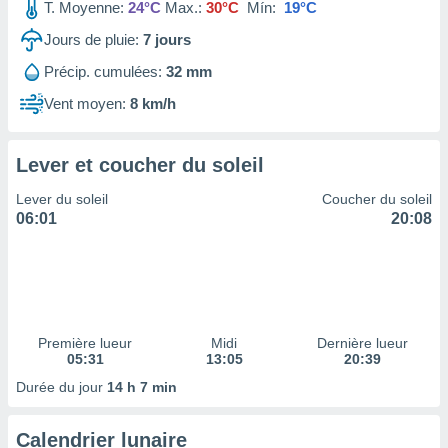
ires
T. Moyenne:
24°C
Max.:
30°C
Mín:
19°C
ons le
Jours de pluie:
7
jours
ent des
es
Précip. cumulées:
32 mm
 :
Vent moyen:
8 km/h
et/ou
 à des
ions sur
eil,
Lever et coucher du soleil
des
Lever du soleil
Coucher du soleil
limitées
06:01
20:08
nner la
, créer
ils pour
ité
lisée,
des
Première lueur
Midi
Dernière lueur
our
05:31
13:05
20:39
nner des
Durée du jour
14 h 7 min
és
lisées,
s profils
Calendrier lunaire
enus