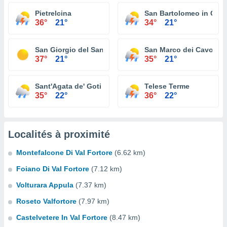
Pietrelcina
San Bartolomeo in Gal
36°
21°
34°
21°
San Giorgio del Sannio
San Marco dei Cavoti
37°
21°
35°
21°
Sant'Agata de' Goti
Telese Terme
35°
22°
36°
22°
Localités à proximité
Montefalcone Di Val Fortore
(6.62 km)
Foiano Di Val Fortore
(7.12 km)
Volturara Appula
(7.37 km)
Roseto Valfortore
(7.97 km)
Castelvetere In Val Fortore
(8.47 km)