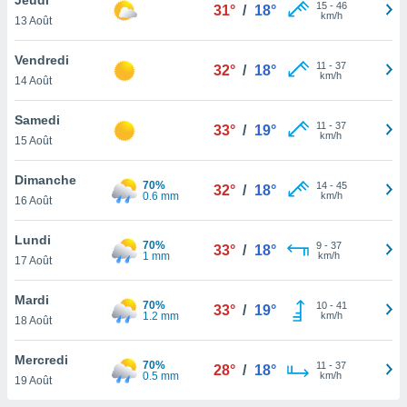
n «
15
-
46
31°
/
18°
km/h
13 Août
 et
r »,
cédez au
Vendredi
11
-
37
32°
/
18°
 et vous
km/h
14 Août
z
ation de
Samedi
11
-
37
33°
/
19°
km/h
15 Août
qu'ils
 nous ou
aires,
Dimanche
70%
14
-
45
32°
/
18°
0.6 mm
km/h
16 Août
nt de
t
Lundi
70%
9
-
37
er le
33°
/
18°
1 mm
km/h
17 Août
ement
te, ainsi
Mardi
70%
10
-
41
33°
/
19°
1.2 mm
km/h
per un
18 Août
écifique
us
Mercredi
70%
11
-
37
de la
28°
/
18°
0.5 mm
km/h
19 Août
 et du