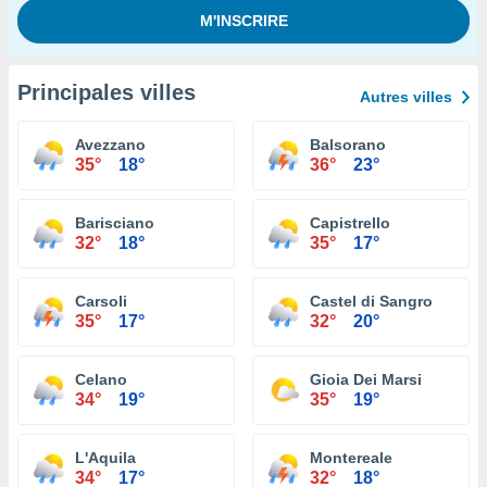
Principales villes
Autres villes
Avezzano
Balsorano
35°
18°
36°
23°
Barisciano
Capistrello
32°
18°
35°
17°
Carsoli
Castel di Sangro
35°
17°
32°
20°
Celano
Gioia Dei Marsi
34°
19°
35°
19°
L'Aquila
Montereale
34°
17°
32°
18°