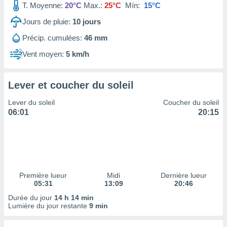
T. Moyenne:
20°C
Max.:
25°C
Mín:
15°C
tre
ement,
Jours de pluie:
10
jours
Précip. cumulées:
46 mm
enaires
s des
Vent moyen:
5 km/h
 des
nts
 ou des
Lever et coucher du soleil
gies
es pour
Lever du soleil
Coucher du soleil
 accéder
06:01
20:15
r des
lles
ue votre
r ce site
 IP et
Première lueur
Midi
Dernière lueur
05:31
13:09
20:46
ifiants
es.
Durée du jour
14 h 14 min
Lumière du jour restante
9 min
eurs
traiter