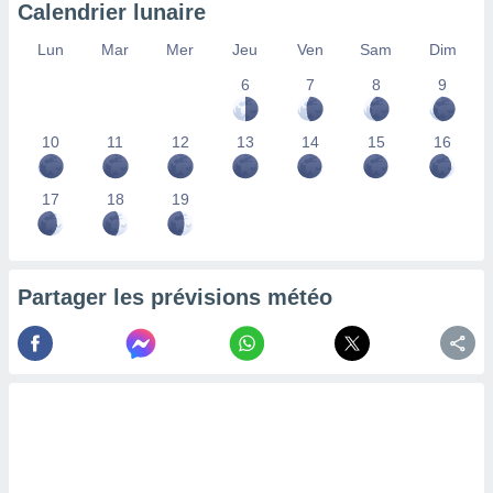
Calendrier lunaire
nées
lles sur
Lun
Mar
Mer
Jeu
Ven
Sam
Dim
d'un
égitime,
6
7
8
9
vous
vous
 Pour ce
10
11
12
13
14
15
16
ous
etirer
17
18
19
ement
 opposer
ement
nées à
Partager les prévisions météo
ment en
 sur «
res
» ou
e
que de
kies
ite web.
t nos