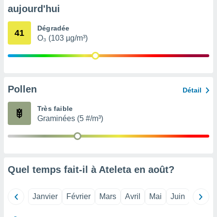
pour
aujourd'hui
 le
ement
Dégradée
afficher
41
O₃ (103 µg/m³)
licité ou
enu
lisé,
e vous
r de la
Pollen
Détail
 non
Très faible
lisée.
Graminées (5 #/m³)
uvez
ation des
et
à notre
 par le
Quel temps fait-il à Ateleta en
août
?
 cette
ion en
sur le
Janvier
Février
Mars
Avril
Mai
Juin
Juillet
«
».