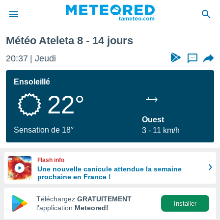
chaine
Météo Ateleta 8 - 14 jours
e
ntialité
20:37
Jeudi
...
enu de
o.com
Ensoleillé
o.com) a
22°
aré par
onnels
Ouest
arantir
Sensation de 18°
3
11 km/h
té des
ions
. Vous
Flash info
accéder
Une nouvelle canicule attendue la semaine
e en
prochaine en France !
 les
Téléchargez
GRATUITEMENT
s :
Installer
l’application
Meteored!
r les