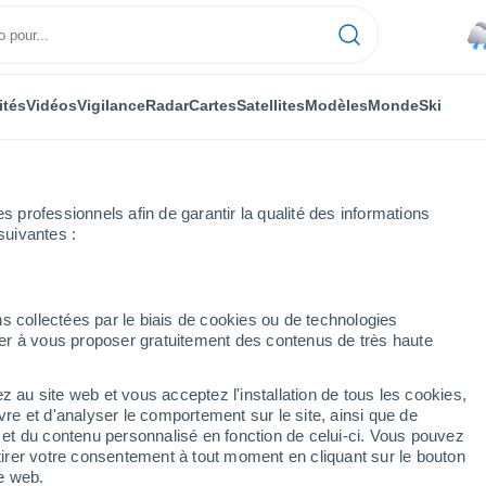
ités
Vidéos
Vigilance
Radar
Cartes
Satellites
Modèles
Monde
Ski
professionnels afin de garantir la qualité des informations
suivantes :
ne
s collectées par le biais de cookies ou de technologies
nuer à vous proposer gratuitement des contenus de très haute
 14 jours
z au site web et vous acceptez l'installation de tous les cookies,
...
vre et d'analyser le comportement sur le site, ainsi que de
é et du contenu personnalisé en fonction de celui-ci. Vous pouvez
Heure par heure
tirer votre consentement à tout moment en cliquant sur le bouton
Pluie faible dans les prochaines
te web.
heures