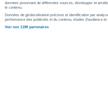
données provenant de différentes sources, développer et amélior
le contenu.
11°
/
9°
11°
/
9°
12°
/
10°
Données de géolocalisation précises et identification par analys
performance des publicités et du contenu, études d’audience e
37
-
53
km/h
21
-
37
km/h
25
40
-
52
km/h
Voir nos 1199 partenaires
Jeudi 13 août
Ciel variable
11°
03:00
T. ressentie
11°
Ciel variable
11°
06:00
T. ressentie
11°
Ciel variable
11°
09:00
T. ressentie
11°
Éclaircies
10°
12:00
T. ressentie
10°