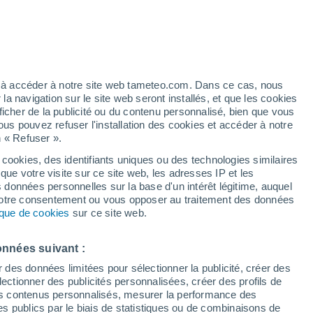
ez à accéder à notre site web tameteo.com. Dans ce cas, nous
 navigation sur le site web seront installés, et que les cookies
ficher de la publicité ou du contenu personnalisé, bien que vous
ous pouvez refuser l'installation des cookies et accéder à notre
n « Refuser ».
tobre
 cookies, des identifiants uniques ou des technologies similaires
que votre visite sur ce site web, les adresses IP et les
Actualité
Carte de pluie
Satellites
Modèles
s données personnelles sur la base d'un intérêt légitime, auquel
 votre consentement ou vous opposer au traitement des données
tique de cookies
sur ce site web.
imanche
Lundi
Mardi
Mercredi
onnées suivant :
16 Août
17 Août
18 Août
19 Août
r des données limitées pour sélectionner la publicité, créer des
sélectionner des publicités personnalisées, créer des profils de
 des contenus personnalisés, mesurer la performance des
s publics par le biais de statistiques ou de combinaisons de