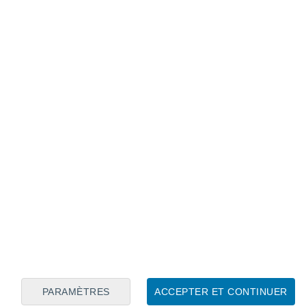
Calendrier lunaire
Lun
Mar
Mer
Jeu
Ven
Sam
Dim
6
7
8
9
10
11
12
13
14
15
16
17
18
19
PARAMÈTRES
ACCEPTER ET CONTINUER