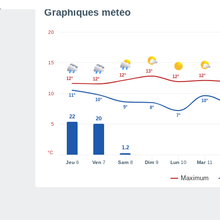
Graphiques météo
20
15
13°
12°
12°
12°
12°
12°
10
11°
10°
10°
9°
8°
7°
22
20
5
1.2
°C
Jeu
6
Ven
7
Sam
8
Dim
9
Lun
10
Mar
11
Maximum