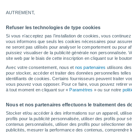
11°
AUTREMENT,
90%
Refuser les technologies de type cookies
Sensation de 11°
0.9 mm
Si vous n'acceptez pas l'installation de cookies, vous continu
vous informons que seuls les cookies nécessaires pour assurer la
ne seront pas utilisés pour analyser le comportement ou pour af
puissiez visualiser de la publicité générale non personnalisée. V
Flash info
site web par le biais de cette inscription en cliquant sur le bouto
Découvrez la tendance météo entre août et oc
Avec votre consentement, nous et
nos partenaires
utilisons des
pour stocker, accéder et traiter des données personnelles telles 
Météo 1 - 7 jours
Heure par heure
Radar de pluie
identifiants de cookies. Certains fournisseurs peuvent traiter vo
vous pouvez vous opposer. Pour ce faire, vous pouvez retirer
à tout moment en cliquant sur «
Paramètres
» ou sur notre
poli
Vendredi
Samedi
D
Jeudi
Nous et nos partenaires effectuons le traitement des d
14 Août
15 Août
13 Août
Stocker et/ou accéder à des informations sur un appareil, utilise
profils pour la publicité personnalisée, utiliser des profils pour 
contenus personnalisés, utiliser des profils pour sélectionner
publicités, mesurer la performance des contenus, comprendre le