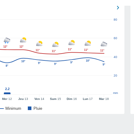
80
60
12°
12°
11°
11°
11°
11°
11°
40
10°
10°
9°
9°
9°
9°
8°
20
2.2
mm
Mer
12
Jeu
13
Ven
14
Sam
15
Dim
16
Lun
17
Mar
18
Minimum
Pluie