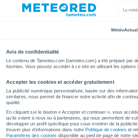
Météo
Actual
Avis de confidentialité
Le contenu de Tameteo.com (tameteo.com) a été préparé par des 
fournies. Vous pouvez accéder à ce site en utilisant les options 
Accepter les cookies et accéder gratuitement
Accueil
Islande
Îles Vestmann
Semaine prochai
La publicité numérique personnalisée, basée sur des information
similaires, nous permet de financer notre activité afin de conti
Météo Îles Vestmann 8 -
qualité.
En cliquant sur le bouton « Accepter et continuer », vous accéde
07:36
Jeudi
qu'ils soient à nous ou à partenaires, qui nous permettent de sui
développer un profil spécifique pour vous montrer de la publicit
trouver plus d'informations dans notre
Politique de cookies
et re
Pluie faible
Paramètres des cookies
disponible au pied de page de notre si