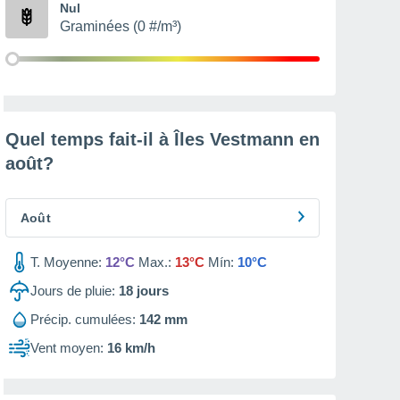
Nul
Graminées (0 #/m³)
Quel temps fait-il à Îles Vestmann en
août
?
Août
T. Moyenne:
12°C
Max.:
13°C
Mín:
10°C
Jours de pluie:
18
jours
Précip. cumulées:
142 mm
Vent moyen:
16 km/h