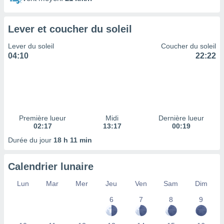
ires
ons le
ent des
Lever et coucher du soleil
es
 :
Lever du soleil
Coucher du soleil
et/ou
04:10
22:22
 à des
ions sur
eil,
des
limitées
Première lueur
Midi
Dernière lueur
nner la
02:17
13:17
00:19
, créer
ils pour
Durée du jour
18 h 11 min
ité
lisée,
Calendrier lunaire
des
our
Lun
Mar
Mer
Jeu
Ven
Sam
Dim
nner des
és
6
7
8
9
lisées,
s profils
enus