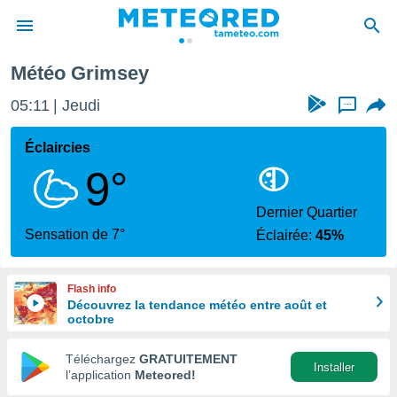
Météo Grimsey
e
ntialité
05:11
Jeudi
...
enu de
o.com
Éclaircies
o.com) a
9°
aré par
onnels
Dernier Quartier
arantir
Sensation de 7°
Éclairée:
45%
té des
ions
. Vous
Flash info
accéder
Découvrez la tendance météo entre août et
e en
octobre
 les
Téléchargez
GRATUITEMENT
s :
Installer
l’application
Meteored!
r les