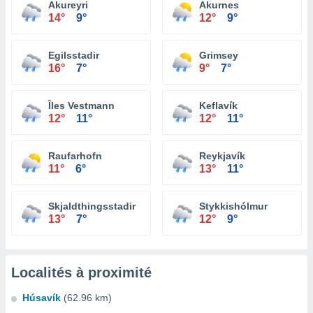
Akureyri
Akurnes
14°
9°
12°
9°
Egilsstadir
Grimsey
16°
7°
9°
7°
Îles Vestmann
Keflavík
12°
11°
12°
11°
Raufarhofn
Reykjavík
11°
6°
13°
11°
Skjaldthingsstadir
Stykkishólmur
13°
7°
12°
9°
Localités à proximité
Húsavík
(62.96 km)