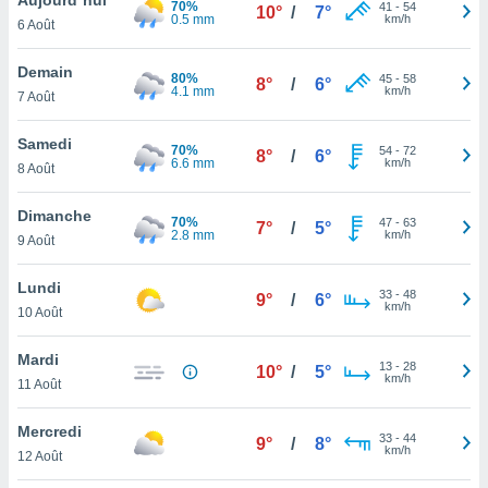
70%
n «
41
-
54
10°
/
7°
0.5 mm
km/h
6 Août
 et
r »,
cédez au
Demain
80%
45
-
58
8°
/
6°
 et vous
4.1 mm
km/h
7 Août
z
ation de
Samedi
70%
54
-
72
8°
/
6°
6.6 mm
km/h
8 Août
qu'ils
 nous ou
aires,
Dimanche
70%
47
-
63
7°
/
5°
2.8 mm
km/h
9 Août
nt de
t
Lundi
33
-
48
er le
9°
/
6°
km/h
10 Août
ement
te, ainsi
Mardi
13
-
28
10°
/
5°
km/h
per un
11 Août
écifique
us
Mercredi
33
-
44
de la
9°
/
8°
km/h
12 Août
 et du