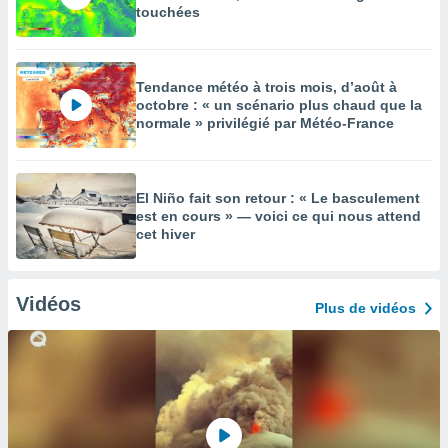
touchées
Tendance météo à trois mois, d’août à
octobre : « un scénario plus chaud que la
normale » privilégié par Météo-France
El Niño fait son retour : « Le basculement
est en cours » — voici ce qui nous attend
cet hiver
Vidéos
Plus de vidéos