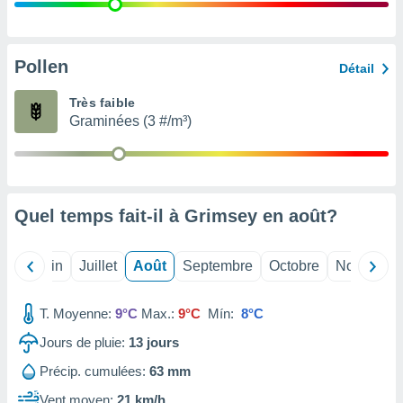
nées
lles sur
d'un
égitime,
Pollen
Détail
vous
vous
Très faible
 Pour ce
Graminées (3 #/m³)
ous
etirer
ement
 opposer
Quel temps fait-il à Grimsey en
août
?
ement
nées à
ment en
Mai
Juin
Juillet
Août
Septembre
Octobre
Novembre
 sur «
res
» ou
e
T. Moyenne:
9°C
Max.:
9°C
Mín:
8°C
que de
kies
Jours de pluie:
13
jours
ite web.
Précip. cumulées:
63 mm
t nos
Vent moyen:
21 km/h