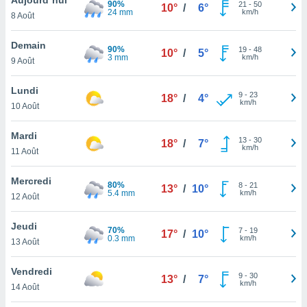
90%
n «
21
-
50
10°
/
6°
24 mm
km/h
8 Août
 et
r »,
cédez au
Demain
90%
19
-
48
10°
/
5°
 et vous
3 mm
km/h
9 Août
z
ation de
Lundi
9
-
23
18°
/
4°
km/h
10 Août
qu'ils
 nous ou
aires,
Mardi
13
-
30
18°
/
7°
km/h
11 Août
nt de
t
Mercredi
80%
8
-
21
er le
13°
/
10°
5.4 mm
km/h
12 Août
ement
te, ainsi
Jeudi
70%
7
-
19
17°
/
10°
0.3 mm
km/h
per un
13 Août
écifique
us
Vendredi
9
-
30
de la
13°
/
7°
km/h
14 Août
 et du