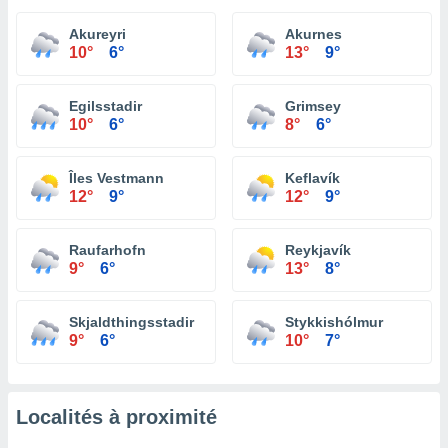
Akureyri
Akurnes
10°
6°
13°
9°
Egilsstadir
Grimsey
10°
6°
8°
6°
Îles Vestmann
Keflavík
12°
9°
12°
9°
Raufarhofn
Reykjavík
9°
6°
13°
8°
Skjaldthingsstadir
Stykkishólmur
9°
6°
10°
7°
Localités à proximité