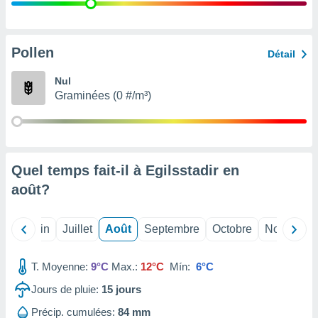
nées
lles sur
d'un
égitime,
Pollen
Détail
vous
vous
Nul
 Pour ce
Graminées (0 #/m³)
ous
etirer
ement
 opposer
Quel temps fait-il à Egilsstadir en
ement
nées à
août
?
ment en
 sur «
res
» ou
Mai
Juin
Juillet
Août
Septembre
Octobre
Novembre
e
que de
kies
T. Moyenne:
9°C
Max.:
12°C
Mín:
6°C
ite web.
Jours de pluie:
15
jours
t nos
Précip. cumulées:
84 mm