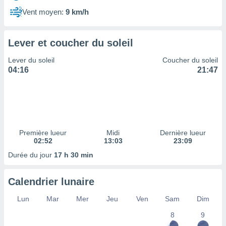
ires
ons le
Vent moyen:
9 km/h
ent des
es
 :
Lever et coucher du soleil
et/ou
Lever du soleil
Coucher du soleil
 à des
04:16
21:47
ions sur
eil,
des
limitées
nner la
, créer
Première lueur
Midi
Dernière lueur
ils pour
02:52
13:03
23:09
ité
Durée du jour
17 h 30 min
lisée,
des
our
Calendrier lunaire
nner des
és
Lun
Mar
Mer
Jeu
Ven
Sam
Dim
lisées,
8
9
s profils
enus