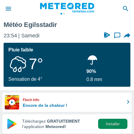
Météo Egilsstadir
e
ntialité
23:54
Samedi
...
enu de
o.com
Pluie faible
o.com) a
7°
aré par
onnels
90%
arantir
Sensation de 4°
0.8 mm
té des
ions
. Vous
accéder
Flash info
e en
Encore de la chaleur !
 les
Téléchargez
GRATUITEMENT
s :
Installer
l’application
Meteored!
r les