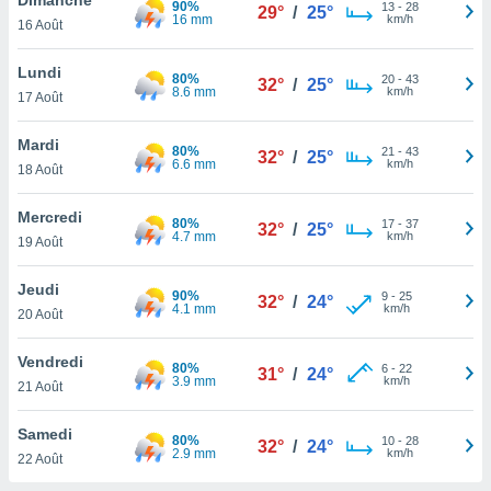
90%
n «
13
-
28
29°
/
25°
16 mm
km/h
16 Août
 et
r »,
cédez au
Lundi
80%
20
-
43
32°
/
25°
 et vous
8.6 mm
km/h
17 Août
z
ation de
Mardi
80%
21
-
43
32°
/
25°
6.6 mm
km/h
18 Août
qu'ils
 nous ou
aires,
Mercredi
80%
17
-
37
32°
/
25°
4.7 mm
km/h
19 Août
nt de
t
Jeudi
90%
9
-
25
er le
32°
/
24°
4.1 mm
km/h
20 Août
ement
te, ainsi
Vendredi
80%
6
-
22
31°
/
24°
3.9 mm
km/h
per un
21 Août
écifique
us
Samedi
80%
10
-
28
de la
32°
/
24°
2.9 mm
km/h
22 Août
 et du