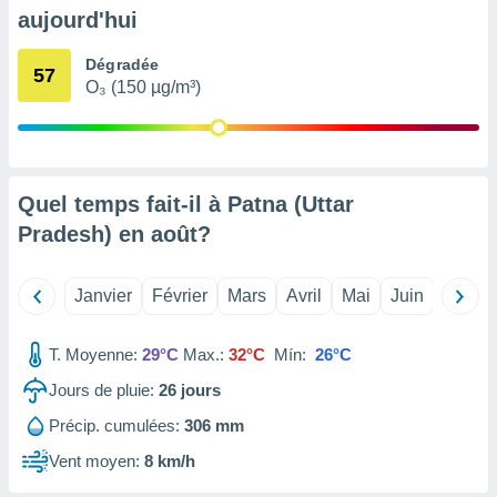
pour
aujourd'hui
 le
ement
Dégradée
afficher
57
O₃ (150 µg/m³)
licité ou
enu
lisé,
e vous
r de la
Quel temps fait-il à Patna (Uttar
Pradesh) en
août
?
 non
lisée.
uvez
Janvier
Février
Mars
Avril
Mai
Juin
Juillet
ation des
et
T. Moyenne:
29°C
Max.:
32°C
Mín:
26°C
à notre
 par le
Jours de pluie:
26
jours
 cette
ion en
Précip. cumulées:
306 mm
sur le
Vent moyen:
8 km/h
«
».