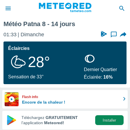
Météo Patna 8 - 14 jours
e
ntialité
01:33
Dimanche
...
enu de
o.com
Éclaircies
o.com) a
28°
aré par
onnels
Dernier Quartier
arantir
Sensation de 33°
Éclairée:
16%
té des
ions
. Vous
accéder
Flash info
e en
Encore de la chaleur !
 les
Téléchargez
GRATUITEMENT
s :
Installer
l’application
Meteored!
r les