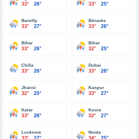
33°
26°
33°
25°
Bareilly
Bénarès
33°
27°
33°
26°
Bihar
Bihar
33°
26°
32°
25°
Chilla
Dubai
33°
26°
33°
26°
Jhansi
Kanpur
32°
25°
33°
27°
Katar
Koora
33°
26°
32°
27°
Lucknow
Noida
33°
27°
34°
25°