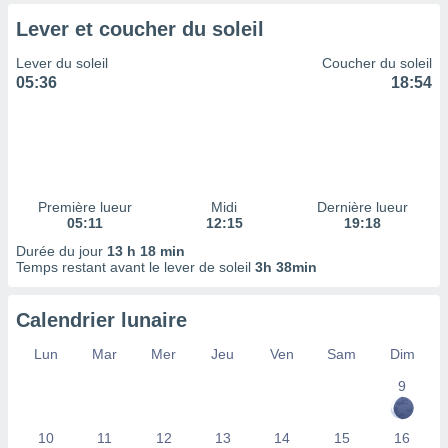
tre
Lever et coucher du soleil
ement,
Lever du soleil
Coucher du soleil
enaires
05:36
18:54
s des
 des
nts
 ou des
gies
es pour
Première lueur
Midi
Dernière lueur
 accéder
05:11
12:15
19:18
r des
Durée du jour
13 h 18 min
Temps restant avant le lever de soleil
3h 38min
lles
ue votre
r ce site
Calendrier lunaire
 IP et
Lun
Mar
Mer
Jeu
Ven
Sam
Dim
ifiants
es.
9
eurs
10
11
12
13
14
15
16
traiter