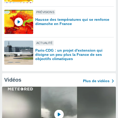
lisé en
 de
PRÉVISIONS
. Vous
rouver
Hausse des températures qui se renforce
dimanche en France
ations
re
que de
ACTUALITÉ
kies
r votre
Paris-CDG : un projet d'extension qui
ement à
éloigne un peu plus la France de ses
objectifs climatiques
ment en
sur le
res des
kies
Vidéos
Plus de vidéos
le au
page de
te web.
MENT,
 les