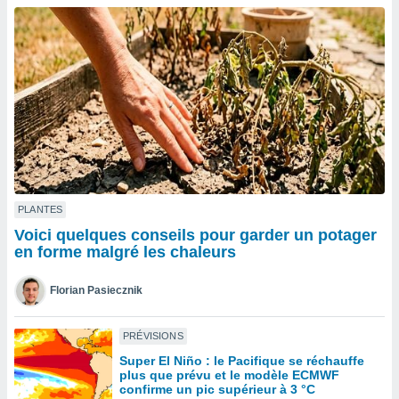
n «
 et
r »,
cédez au
 et vous
z
ation de
qu'ils
 nous ou
aires,
nt de
PLANTES
t
Voici quelques conseils pour garder un potager
er le
en forme malgré les chaleurs
ement
te, ainsi
Florian Pasiecznik
per un
écifique
PRÉVISIONS
us
Super El Niño : le Pacifique se réchauffe
de la
plus que prévu et le modèle ECMWF
 et du
confirme un pic supérieur à 3 °C