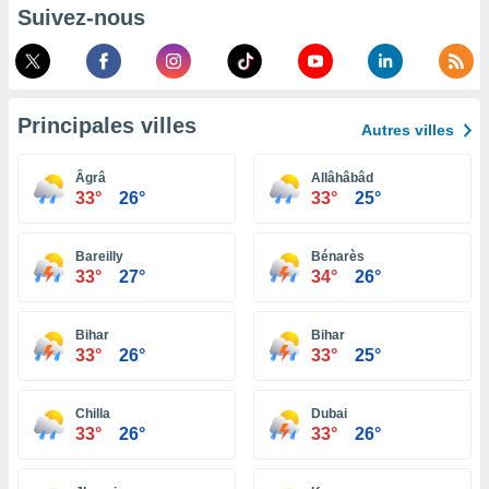
pour
Suivez-nous
 le
ement
afficher
licité ou
enu
Principales villes
lisé,
Autres villes
e vous
Âgrâ
Allâhâbâd
r de la
33°
26°
33°
25°
 non
lisée.
Bareilly
Bénarès
uvez
33°
27°
34°
26°
ation des
et
Bihar
Bihar
33°
26°
33°
25°
à notre
 par le
 cette
Chilla
Dubai
ion en
33°
26°
33°
26°
sur le
«
».