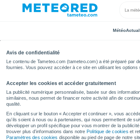
Météo
Actual
Avis de confidentialité
Le contenu de Tameteo.com (tameteo.com) a été préparé par des 
fournies. Vous pouvez accéder à ce site en utilisant les options 
Accepter les cookies et accéder gratuitement
Accueil
Inde
Uttar Pradesh
Lucknow
La publicité numérique personnalisée, basée sur des information
similaires, nous permet de financer notre activité afin de conti
Météo Lucknow
qualité.
En cliquant sur le bouton « Accepter et continuer », vous accéde
08:57
Vendredi
qu'ils soient à nous ou à partenaires, qui nous permettent de sui
développer un profil spécifique pour vous montrer de la publicit
trouver plus d'informations dans notre
Politique de cookies
et re
Éclaircies
Paramètres des cookies
disponible au pied de page de notre si