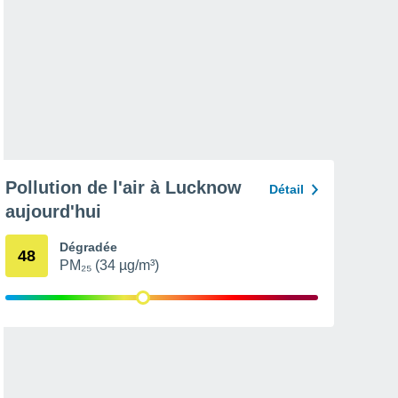
Pollution de l'air à Lucknow
Détail
aujourd'hui
Dégradée
48
PM₂₅ (34 µg/m³)