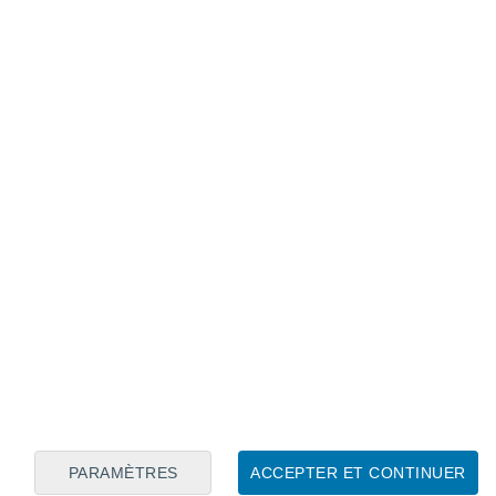
Calendrier lunaire
Lun
Mar
Mer
Jeu
Ven
Sam
Dim
7
8
9
10
11
12
13
14
15
16
17
18
19
20
PARAMÈTRES
ACCEPTER ET CONTINUER