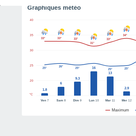
Graphiques météo
40
35
34°
33°
33°
33°
33°
31°
30
25
26°
16
25°
25°
25°
25°
13
9.3
20
6
2.9
1.8
°C
Ven
7
Sam
8
Dim
9
Lun
10
Mar
11
Mer
12
Maximum