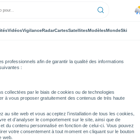
ités
Vidéos
Vigilance
Radar
Cartes
Satellites
Modèles
Monde
Ski
professionnels afin de garantir la qualité des informations
suivantes :
s collectées par le biais de cookies ou de technologies
nuer à vous proposer gratuitement des contenus de très haute
z au site web et vous acceptez l'installation de tous les cookies,
...
vre et d'analyser le comportement sur le site, ainsi que de
é et du contenu personnalisé en fonction de celui-ci. Vous pouvez
Heure par heure
tirer votre consentement à tout moment en cliquant sur le bouton
Chaleur humide et étouffante
te web.
dans les prochaines heures