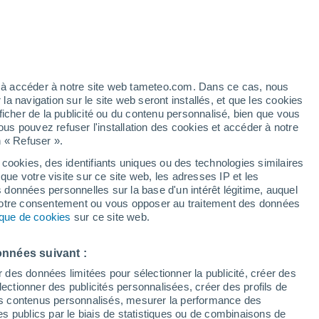
/h
ez à accéder à notre site web tameteo.com. Dans ce cas, nous
 navigation sur le site web seront installés, et que les cookies
ficher de la publicité ou du contenu personnalisé, bien que vous
ous pouvez refuser l'installation des cookies et accéder à notre
n « Refuser ».
 cookies, des identifiants uniques ou des technologies similaires
que votre visite sur ce site web, les adresses IP et les
de pluie
Radar de pluie
Satellites
Modèles
s données personnelles sur la base d'un intérêt légitime, auquel
 votre consentement ou vous opposer au traitement des données
tique de cookies
sur ce site web.
Lundi
Mardi
Mercredi
Jeudi
onnées suivant :
10 Août
11 Août
12 Août
13 Août
r des données limitées pour sélectionner la publicité, créer des
sélectionner des publicités personnalisées, créer des profils de
 des contenus personnalisés, mesurer la performance des
s publics par le biais de statistiques ou de combinaisons de
90%
90%
90%
90%