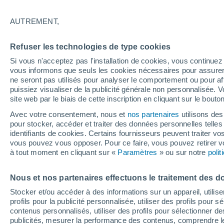
28°
AUTREMENT,
Sud-est
Refuser les technologies de type cookies
Sensation de 34°
12
-
26 km
Si vous n'acceptez pas l'installation de cookies, vous continu
vous informons que seuls les cookies nécessaires pour assurer la
ne seront pas utilisés pour analyser le comportement ou pour af
puissiez visualiser de la publicité générale non personnalisée. V
Flash info
site web par le biais de cette inscription en cliquant sur le bouto
Une nouvelle canicule attendue la semaine
prochaine en France !
Avec votre consentement, nous et
nos partenaires
utilisons des
pour stocker, accéder et traiter des données personnelles telles 
Météo 1 - 7 jours
Heure par heure
Actualité
Carte 
identifiants de cookies. Certains fournisseurs peuvent traiter vo
vous pouvez vous opposer. Pour ce faire, vous pouvez retirer
à tout moment en cliquant sur «
Paramètres
» ou sur notre
poli
Demain
Dimanche
Aujourd´hui
Nous et nos partenaires effectuons le traitement des d
8 Août
9 Août
7 Août
Stocker et/ou accéder à des informations sur un appareil, utilise
profils pour la publicité personnalisée, utiliser des profils pour 
contenus personnalisés, utiliser des profils pour sélectionner
publicités, mesurer la performance des contenus, comprendre le
70%
80%
70%