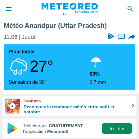
Météo Anandpur (Uttar Pradesh)
e
ntialité
11:07
Jeudi
...
enu de
o.com
Pluie faible
o.com) a
27°
aré par
onnels
90%
arantir
Sensation de 30°
0.7 mm
té des
ions
. Vous
Flash info
accéder
Découvrez la tendance météo entre août et
e en
octobre
 les
Téléchargez
GRATUITEMENT
s :
Installer
l’application
Meteored!
r les