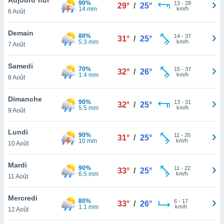
90%
n «
13
-
28
29°
/
25°
14 mm
km/h
6 Août
 et
r »,
cédez au
Demain
80%
14
-
37
31°
/
25°
 et vous
5.3 mm
km/h
7 Août
z
ation de
Samedi
70%
15
-
37
32°
/
26°
1.4 mm
km/h
8 Août
qu'ils
 nous ou
aires,
Dimanche
90%
13
-
31
32°
/
25°
5.5 mm
km/h
9 Août
nt de
t
Lundi
90%
11
-
26
er le
31°
/
25°
10 mm
km/h
10 Août
ement
te, ainsi
Mardi
90%
11
-
22
33°
/
25°
6.5 mm
km/h
per un
11 Août
écifique
us
Mercredi
80%
6
-
17
de la
33°
/
26°
1.1 mm
km/h
12 Août
 et du