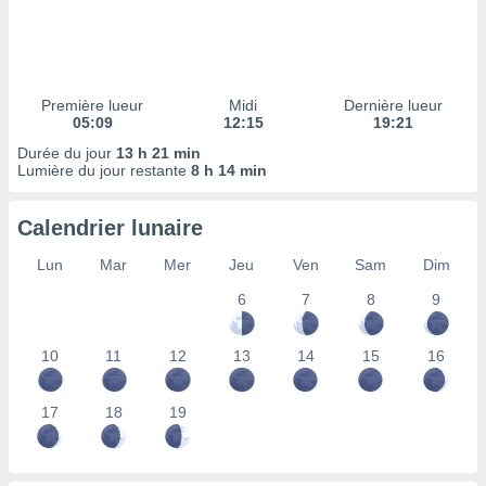
ires
ons le
ent des
es
 :
Première lueur
Midi
Dernière lueur
et/ou
05:09
12:15
19:21
 à des
Durée du jour
13 h 21 min
ions sur
Lumière du jour restante
8 h 14 min
eil,
des
limitées
Calendrier lunaire
nner la
Lun
Mar
Mer
Jeu
Ven
Sam
Dim
, créer
ils pour
6
7
8
9
ité
lisée,
10
11
12
13
14
15
16
des
our
nner des
17
18
19
és
lisées,
s profils
enus