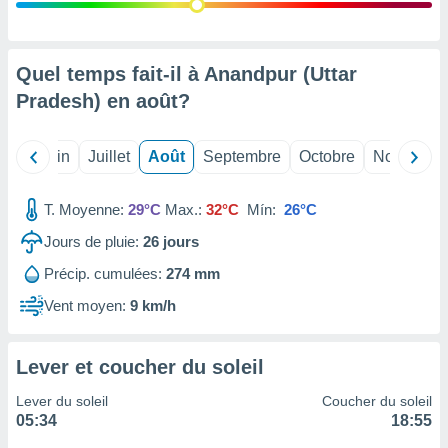
nées
lles sur
d'un
égitime,
Quel temps fait-il à Anandpur (Uttar
vous
Pradesh) en
août
?
vous
 Pour ce
ous
Mai
Juin
Juillet
Août
Septembre
Octobre
Novembre
etirer
ement
T. Moyenne:
29°C
Max.:
32°C
Mín:
26°C
 opposer
ement
Jours de pluie:
26
jours
nées à
Précip. cumulées:
274 mm
ment en
 sur «
Vent moyen:
9 km/h
res
» ou
e
que de
Lever et coucher du soleil
kies
ite web.
Lever du soleil
Coucher du soleil
05:34
18:55
t nos