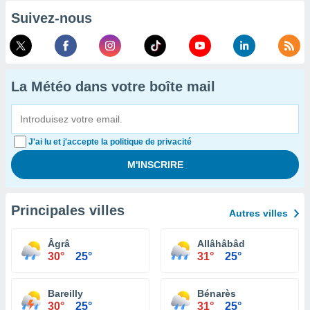
Suivez-nous
La Météo dans votre boîte mail
J'ai lu et j'accepte la politique de privacité
Principales villes
Autres villes
Âgrâ
Allâhâbâd
30°
25°
31°
25°
Bareilly
Bénarès
30°
25°
31°
25°