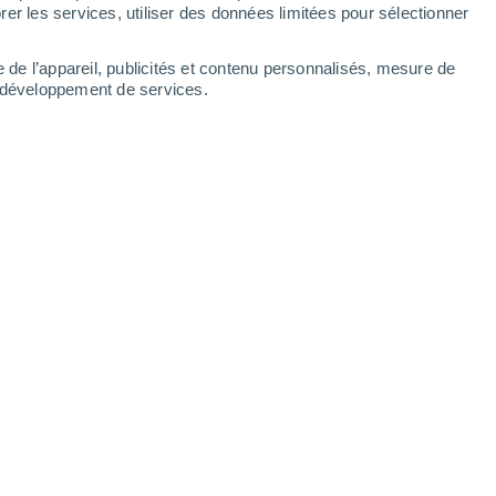
er les services, utiliser des données limitées pour sélectionner
-
29
km/h
5
-
25
km/h
18
-
47
km/h
12
-
35
km/h
e de l’appareil, publicités et contenu personnalisés, mesure de
t développement de services.
Nord-est
0 Faible
21
-
47 km/h
FPS:
non
Nord-est
0 Faible
24
-
50 km/h
FPS:
non
Nord-est
1 Faible
25
-
55 km/h
FPS:
non
Nord-est
4 Modéré
25
-
57 km/h
FPS:
6-10
Nord-est
7 Élevé
23
-
58 km/h
FPS:
15-25