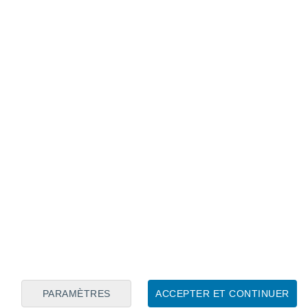
Calendrier lunaire
Lun
Mar
Mer
Jeu
Ven
Sam
Dim
8
9
10
11
12
13
14
15
16
17
18
19
20
21
PARAMÈTRES
ACCEPTER ET CONTINUER
5