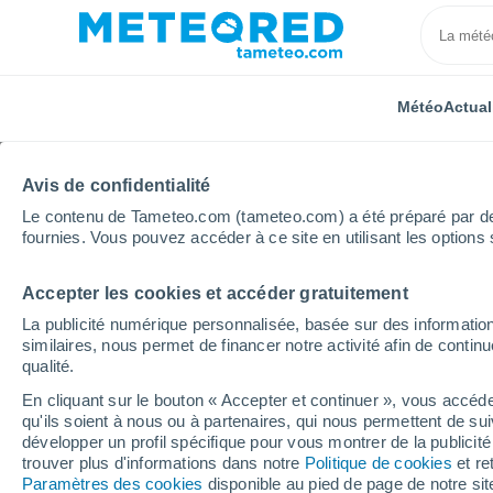
Météo
Actual
Avis de confidentialité
Le contenu de Tameteo.com (tameteo.com) a été préparé par des 
fournies. Vous pouvez accéder à ce site en utilisant les options 
Accepter les cookies et accéder gratuitement
Accueil
Grèce
Grèce-Centrale
Kireas
Semai
La publicité numérique personnalisée, basée sur des information
similaires, nous permet de financer notre activité afin de conti
Météo Kireas 8 - 14 jou
qualité.
En cliquant sur le bouton « Accepter et continuer », vous accéde
17:00
Samedi
qu'ils soient à nous ou à partenaires, qui nous permettent de sui
développer un profil spécifique pour vous montrer de la publicit
trouver plus d'informations dans notre
Politique de cookies
et re
Ensoleillé
Paramètres des cookies
disponible au pied de page de notre si