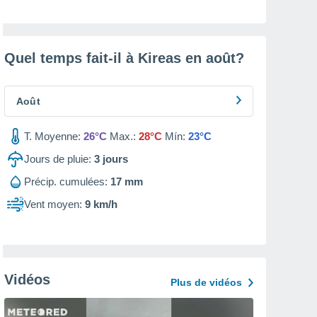
Quel temps fait-il à Kireas en
août
?
Août
T. Moyenne:
26°C
Max.:
28°C
Mín:
23°C
Jours de pluie:
3
jours
Précip. cumulées:
17 mm
Vent moyen:
9 km/h
Vidéos
Plus de vidéos