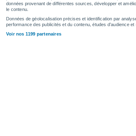
données provenant de différentes sources, développer et amélior
20
-
49
km/h
13
-
37
km/h
9
25
-
58
km/h
le contenu.
Données de géolocalisation précises et identification par analys
performance des publicités et du contenu, études d’audience e
Samedi 15 août
Voir nos 1199 partenaires
Ciel dégagé
24°
03:00
T. ressentie
25°
Ciel dégagé
24°
06:00
T. ressentie
25°
Ensoleillé
25°
09:00
T. ressentie
26°
Ensoleillé
26°
12:00
T. ressentie
26°
Ensoleillé
27°
15:00
T. ressentie
27°