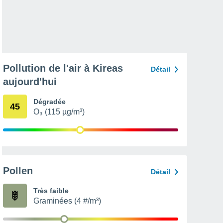
Pollution de l'air à Kireas
Détail
aujourd'hui
Dégradée
45
O₃ (115 µg/m³)
Pollen
Détail
Très faible
Graminées (4 #/m³)