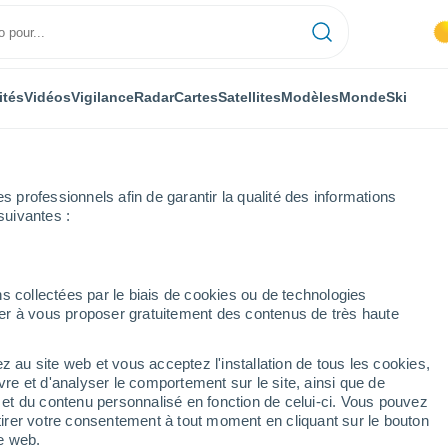
ités
Vidéos
Vigilance
Radar
Cartes
Satellites
Modèles
Monde
Ski
professionnels afin de garantir la qualité des informations
suivantes :
ne prochaine
s collectées par le biais de cookies ou de technologies
nuer à vous proposer gratuitement des contenus de très haute
rs
z au site web et vous acceptez l'installation de tous les cookies,
...
vre et d'analyser le comportement sur le site, ainsi que de
é et du contenu personnalisé en fonction de celui-ci. Vous pouvez
Heure par heure
tirer votre consentement à tout moment en cliquant sur le bouton
Ciel dégagé dans les prochaines
te web.
heures