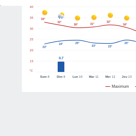
40
35
33°
32°
32°
31°
30°
30°
30
25
25°
25°
24°
23°
23°
23°
20
0.7
15
°C
Sam
8
Dim
9
Lun
10
Mar
11
Mer
12
Jeu
13
Maximum