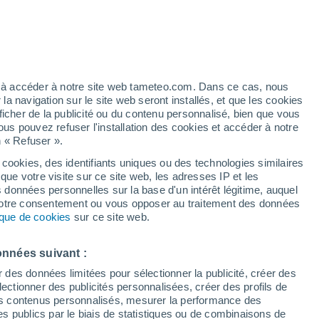
/h
ez à accéder à notre site web tameteo.com. Dans ce cas, nous
 navigation sur le site web seront installés, et que les cookies
ficher de la publicité ou du contenu personnalisé, bien que vous
ous pouvez refuser l'installation des cookies et accéder à notre
des températures
Radar de pluie
Satellites
Modèles
n « Refuser ».
 cookies, des identifiants uniques ou des technologies similaires
que votre visite sur ce site web, les adresses IP et les
s données personnelles sur la base d'un intérêt légitime, auquel
Mardi
Mercredi
Jeudi
Vendredi
 votre consentement ou vous opposer au traitement des données
18 Août
19 Août
20 Août
21 Août
tique de cookies
sur ce site web.
onnées suivant :
r des données limitées pour sélectionner la publicité, créer des
sélectionner des publicités personnalisées, créer des profils de
33°
/
20°
36°
/
21°
30°
/
22°
30°
/
22°
 des contenus personnalisés, mesurer la performance des
s publics par le biais de statistiques ou de combinaisons de