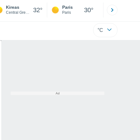
Kireas
Paris
Montpelli
32°
30°
Central Greece
Paris
Hérault
°C