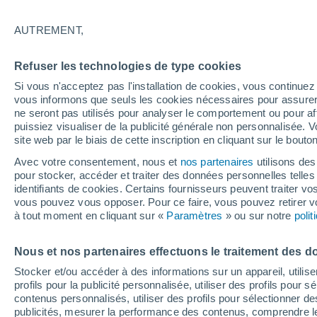
32°
AUTREMENT,
Nord-est
Refuser les technologies de type cookies
Sensation de 33°
10
-
34 km
Si vous n'acceptez pas l'installation de cookies, vous continu
vous informons que seuls les cookies nécessaires pour assurer la
ne seront pas utilisés pour analyser le comportement ou pour af
puissiez visualiser de la publicité générale non personnalisée. V
Météo 1 - 7 jours
Heure par heure
Actualité
Carte 
site web par le biais de cette inscription en cliquant sur le bouto
Avec votre consentement, nous et
nos partenaires
utilisons des
pour stocker, accéder et traiter des données personnelles telles 
identifiants de cookies. Certains fournisseurs peuvent traiter vo
Dimanche
Lundi
Samedi
vous pouvez vous opposer. Pour ce faire, vous pouvez retirer
16 Août
17 Août
15 Août
à tout moment en cliquant sur «
Paramètres
» ou sur notre
poli
Nous et nos partenaires effectuons le traitement des d
Stocker et/ou accéder à des informations sur un appareil, utilise
profils pour la publicité personnalisée, utiliser des profils pour 
28°
/
21°
30°
/
19°
27°
/
23°
contenus personnalisés, utiliser des profils pour sélectionner
publicités, mesurer la performance des contenus, comprendre le