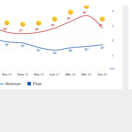
4
36°
33°
30°
30°
3
28°
28°
27°
2
23°
23°
22°
21°
21°
20°
19°
1
mm
Ven
14
Sam
15
Dim
16
Lun
17
Mar
18
Mer
19
Jeu
20
Minimum
Pluie