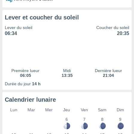
ires
ons le
ent des
Lever et coucher du soleil
es
 :
Lever du soleil
Coucher du soleil
et/ou
06:34
20:35
 à des
ions sur
eil,
des
limitées
Première lueur
Midi
Dernière lueur
nner la
06:05
13:35
21:04
, créer
ils pour
Durée du jour
14 h
ité
lisée,
Calendrier lunaire
des
our
Lun
Mar
Mer
Jeu
Ven
Sam
Dim
nner des
és
6
7
8
9
lisées,
s profils
enus