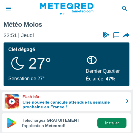
Météo Molos
e
ntialité
22:51
Jeudi
...
enu de
o.com
Ciel dégagé
o.com) a
27°
aré par
onnels
Dernier Quartier
arantir
Sensation de 27°
Éclairée:
47%
té des
ions
. Vous
Flash info
accéder
Une nouvelle canicule attendue la semaine
e en
prochaine en France !
 les
Téléchargez
GRATUITEMENT
s :
Installer
l’application
Meteored!
r les