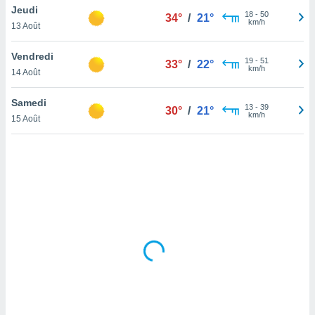
Jeudi
lisé en
18
-
50
34°
/
21°
km/h
 de
13 Août
. Vous
rouver
Vendredi
19
-
51
33°
/
22°
km/h
14 Août
ations
re
Samedi
que de
13
-
39
30°
/
21°
km/h
kies
15 Août
r votre
ement à
ment en
sur le
res des
kies
le au
page de
te web.
MENT,
 les