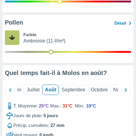
nées
lles sur
d'un
égitime,
Pollen
Détail
vous
vous
Faible
 Pour ce
Ambroisie (11 #/m³)
ous
etirer
ement
 opposer
Quel temps fait-il à Molos en
août
?
ement
nées à
ment en
Mai
Juin
Juillet
Août
Septembre
Octobre
Novembre
 sur «
res
» ou
e
T. Moyenne:
25°C
Max.:
31°C
Mín:
19°C
que de
kies
Jours de pluie:
5
jours
ite web.
Précip. cumulées:
27 mm
t nos
Vent moyen:
6 km/h