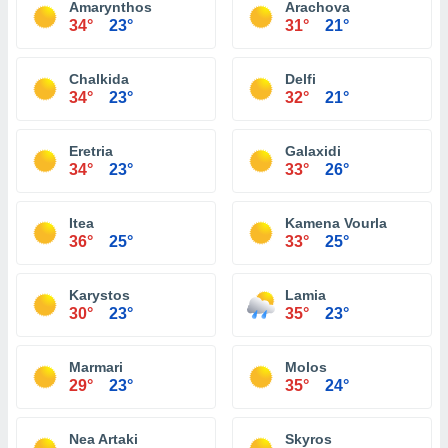
Amarynthos
Arachova
34°
23°
31°
21°
Chalkida
Delfi
34°
23°
32°
21°
Eretria
Galaxidi
34°
23°
33°
26°
Itea
Kamena Vourla
36°
25°
33°
25°
Karystos
Lamia
30°
23°
35°
23°
Marmari
Molos
29°
23°
35°
24°
Nea Artaki
Skyros