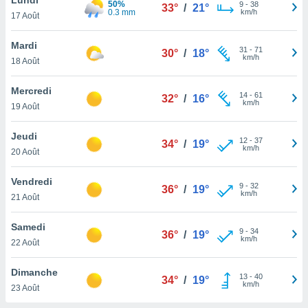
50%
n «
9
-
38
33°
/
21°
0.3 mm
km/h
17 Août
 et
r »,
cédez au
Mardi
31
-
71
30°
/
18°
 et vous
km/h
18 Août
z
ation de
Mercredi
14
-
61
32°
/
16°
km/h
19 Août
qu'ils
 nous ou
aires,
Jeudi
12
-
37
34°
/
19°
km/h
20 Août
nt de
t
Vendredi
9
-
32
er le
36°
/
19°
km/h
21 Août
ement
te, ainsi
Samedi
9
-
34
36°
/
19°
km/h
per un
22 Août
écifique
us
Dimanche
13
-
40
de la
34°
/
19°
km/h
23 Août
 et du