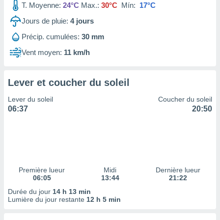
T. Moyenne:
24°C
Max.:
30°C
Mín:
17°C
tre
ement,
Jours de pluie:
4
jours
Précip. cumulées:
30 mm
enaires
s des
Vent moyen:
11 km/h
 des
nts
 ou des
Lever et coucher du soleil
gies
es pour
Lever du soleil
Coucher du soleil
 accéder
06:37
20:50
r des
lles
ue votre
r ce site
 IP et
Première lueur
Midi
Dernière lueur
06:05
13:44
21:22
ifiants
es.
Durée du jour
14 h 13 min
Lumière du jour restante
12 h 5 min
eurs
traiter