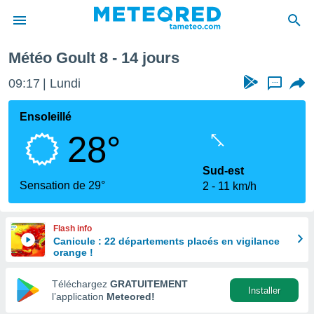
maine prochaine
Météo Goult 8 - 14 jours
e
ntialité
09:17
Lundi
...
enu de
o.com
Ensoleillé
o.com) a
28°
aré par
onnels
Sud-est
arantir
Sensation de 29°
2
11 km/h
té des
ions
. Vous
Flash info
accéder
Canicule : 22 départements placés en vigilance
e en
orange !
 les
Téléchargez
GRATUITEMENT
s :
Installer
l’application
Meteored!
r les