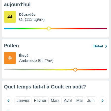
pour
aujourd'hui
 le
ement
Dégradée
afficher
44
O₃ (113 µg/m³)
licité ou
enu
lisé,
e vous
r de la
Pollen
Détail
 non
Élevé
lisée.
Ambroisie (65 #/m³)
uvez
ation des
et
à notre
 par le
Quel temps fait-il à Goult en
août
?
 cette
ion en
sur le
Janvier
Février
Mars
Avril
Mai
Juin
Juillet
«
».