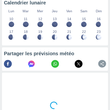
Calendrier lunaire
nées
lles sur
Lun
Mar
Mer
Jeu
Ven
Sam
Dim
d'un
égitime,
10
11
12
13
14
15
16
vous
vous
 Pour ce
17
18
19
20
21
22
23
ous
etirer
ement
Partager les prévisions météo
 opposer
ement
nées à
ment en
 sur «
res
» ou
e
que de
kies
ite web.
t nos