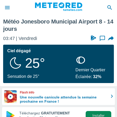
irport
Semaine prochaine
Météo Jonesboro Municipal Airport 8 - 14
e
jours
ntialité
enu de
03:47
Vendredi
...
o.com
o.com) a
Ciel dégagé
aré par
25°
onnels
arantir
Dernier Quartier
té des
Sensation de 25°
ions
Éclairée:
32%
. Vous
accéder
e en
Flash info
 les
Une nouvelle canicule attendue la semaine
prochaine en France !
s :
Téléchargez
GRATUITEMENT
Installer
r les