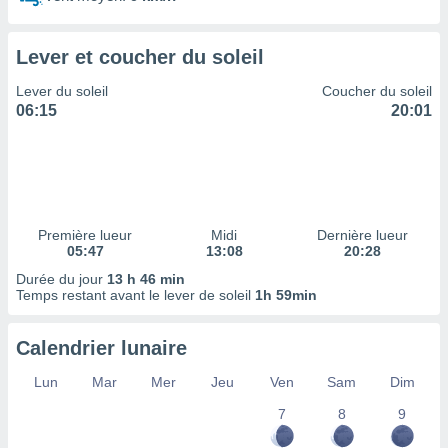
tre
ement,
Lever et coucher du soleil
enaires
Lever du soleil
Coucher du soleil
s des
06:15
20:01
 des
nts
 ou des
gies
es pour
 accéder
r des
Première lueur
Midi
Dernière lueur
05:47
13:08
20:28
lles
Durée du jour
13 h 46 min
ue votre
Temps restant avant le lever de soleil
1h 59min
r ce site
Calendrier lunaire
 IP et
ifiants
Lun
Mar
Mer
Jeu
Ven
Sam
Dim
es.
7
8
9
eurs
traiter