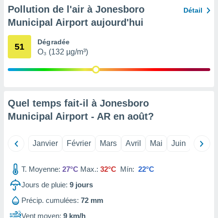
pour
Pollution de l'air à Jonesboro
Détail
 le
ement
Municipal Airport aujourd'hui
afficher
licité ou
Dégradée
51
enu
O₃ (132 µg/m³)
lisé,
e vous
r de la
Quel temps fait-il à Jonesboro
 non
lisée.
Municipal Airport - AR en
août
?
uvez
ation des
Janvier
Février
Mars
Avril
Mai
Juin
Juillet
et
à notre
 par le
T. Moyenne:
27°C
Max.:
32°C
Mín:
22°C
 cette
Jours de pluie:
9
jours
ion en
sur le
Précip. cumulées:
72 mm
«
».
Vent moyen:
9 km/h