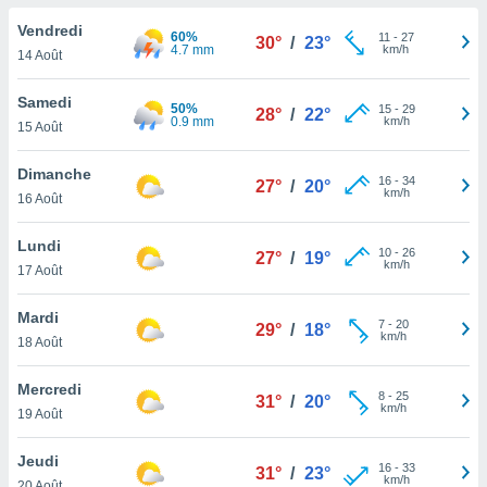
n «
 et
Vendredi
60%
11
-
27
30°
/
23°
r »,
4.7 mm
km/h
14 Août
cédez au
 et vous
Samedi
50%
15
-
29
z
28°
/
22°
0.9 mm
km/h
15 Août
ation de
qu'ils
Dimanche
16
-
34
27°
/
20°
 nous ou
km/h
16 Août
aires,
Lundi
10
-
26
nt de
27°
/
19°
km/h
17 Août
t
er le
Mardi
ement
7
-
20
29°
/
18°
km/h
te, ainsi
18 Août
per un
Mercredi
8
-
25
écifique
31°
/
20°
km/h
19 Août
us
de la
Jeudi
 et du
16
-
33
31°
/
23°
km/h
20 Août