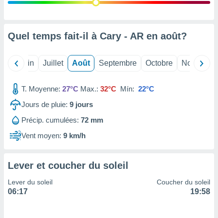
nées
lles sur
d'un
égitime,
Quel temps fait-il à Cary - AR en
août
?
vous
vous
 Pour ce
Mai
Juin
Juillet
Août
Septembre
Octobre
Novembre
ous
etirer
T. Moyenne:
27°C
Max.:
32°C
Mín:
22°C
ement
Jours de pluie:
9
jours
 opposer
ement
Précip. cumulées:
72 mm
nées à
ment en
Vent moyen:
9 km/h
 sur «
res
» ou
e
Lever et coucher du soleil
que de
kies
Lever du soleil
Coucher du soleil
ite web.
06:17
19:58
t nos