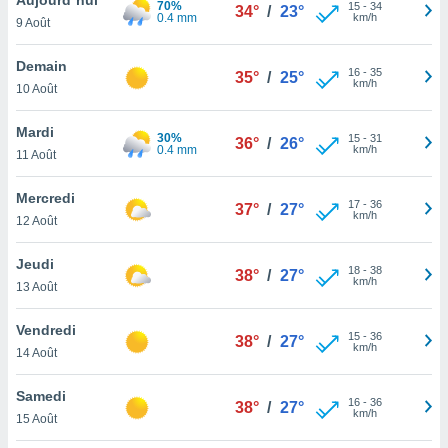
70%
n «
15
-
34
34°
/
23°
0.4 mm
km/h
9 Août
 et
r »,
cédez au
Demain
16
-
35
35°
/
25°
 et vous
km/h
10 Août
z
ation de
Mardi
30%
15
-
31
36°
/
26°
0.4 mm
km/h
11 Août
qu'ils
 nous ou
aires,
Mercredi
17
-
36
37°
/
27°
km/h
12 Août
nt de
t
Jeudi
18
-
38
er le
38°
/
27°
km/h
13 Août
ement
te, ainsi
Vendredi
15
-
36
38°
/
27°
km/h
per un
14 Août
écifique
us
Samedi
16
-
36
de la
38°
/
27°
km/h
15 Août
 et du