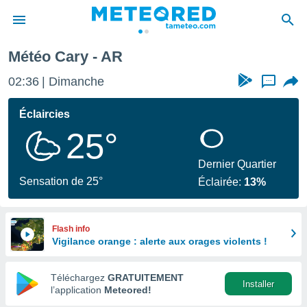
Météo Cary - AR
e
ntialité
02:36
Dimanche
...
enu de
o.com
Éclaircies
o.com) a
25°
aré par
onnels
Dernier Quartier
arantir
Sensation de 25°
Éclairée:
13%
té des
ions
. Vous
accéder
Flash info
e en
Vigilance orange : alerte aux orages violents !
 les
Téléchargez
GRATUITEMENT
s :
Installer
l’application
Meteored!
r les