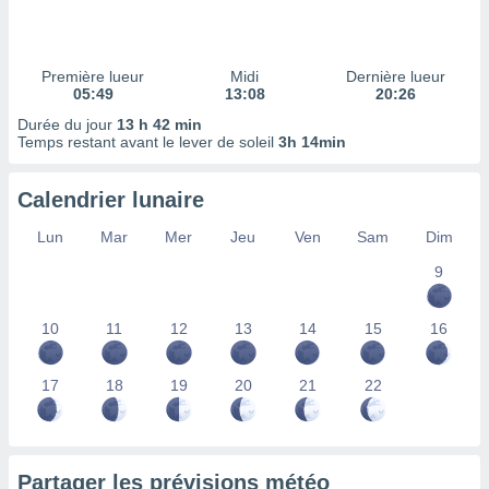
ires
ons le
ent des
es
Première lueur
Midi
Dernière lueur
 :
05:49
13:08
20:26
et/ou
Durée du jour
13 h 42 min
 à des
Temps restant avant le lever de soleil
3h 14min
ions sur
eil,
Calendrier lunaire
des
limitées
Lun
Mar
Mer
Jeu
Ven
Sam
Dim
nner la
9
, créer
ils pour
ité
10
11
12
13
14
15
16
lisée,
des
our
17
18
19
20
21
22
nner des
és
lisées,
s profils
Partager les prévisions météo
enus