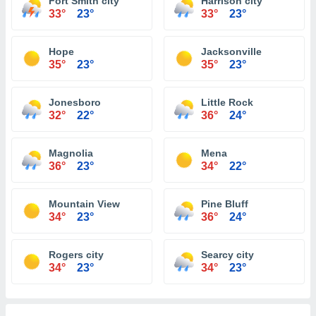
Fort Smith city
Harrison city
33°
23°
33°
23°
Hope
Jacksonville
35°
23°
35°
23°
Jonesboro
Little Rock
32°
22°
36°
24°
Magnolia
Mena
36°
23°
34°
22°
Mountain View
Pine Bluff
34°
23°
36°
24°
Rogers city
Searcy city
34°
23°
34°
23°