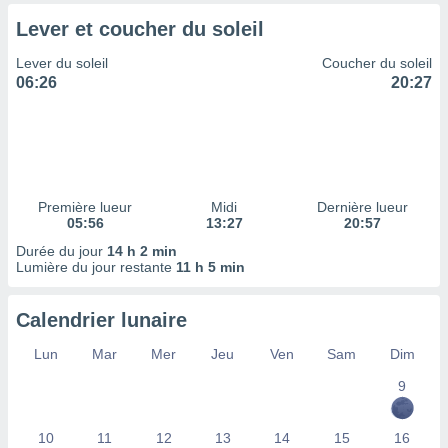
tre
Lever et coucher du soleil
ement,
Lever du soleil
Coucher du soleil
enaires
06:26
20:27
s des
 des
nts
 ou des
gies
es pour
Première lueur
Midi
Dernière lueur
 accéder
05:56
13:27
20:57
r des
Durée du jour
14 h 2 min
Lumière du jour restante
11 h 5 min
lles
ue votre
r ce site
Calendrier lunaire
 IP et
Lun
Mar
Mer
Jeu
Ven
Sam
Dim
ifiants
es.
9
eurs
10
11
12
13
14
15
16
traiter