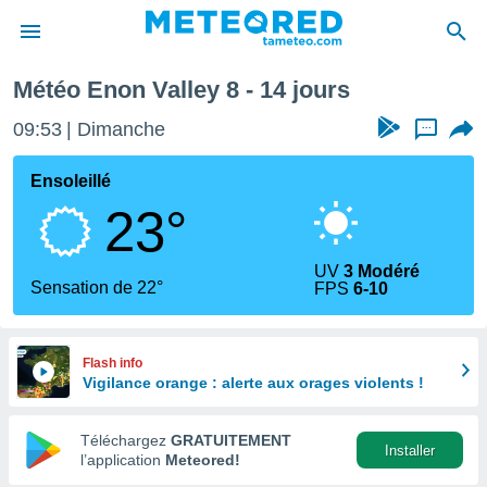
prochaine
Météo Enon Valley 8 - 14 jours
e
ntialité
09:53
Dimanche
...
enu de
o.com
Ensoleillé
o.com) a
23°
aré par
onnels
UV
3 Modéré
arantir
Sensation de 22°
FPS
6-10
té des
ions
. Vous
accéder
Flash info
e en
Vigilance orange : alerte aux orages violents !
 les
Téléchargez
GRATUITEMENT
s :
Installer
l’application
Meteored!
r les