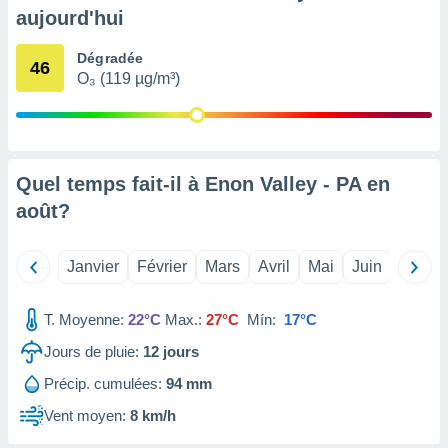
pour
aujourd'hui
 le
ement
Dégradée
afficher
46
O₃ (119 µg/m³)
licité ou
enu
lisé,
e vous
r de la
Quel temps fait-il à Enon Valley - PA en
août
?
 non
lisée.
uvez
Janvier
Février
Mars
Avril
Mai
Juin
Juillet
ation des
et
T. Moyenne:
22°C
Max.:
27°C
Mín:
17°C
à notre
 par le
Jours de pluie:
12
jours
 cette
ion en
Précip. cumulées:
94 mm
sur le
Vent moyen:
8 km/h
«
».