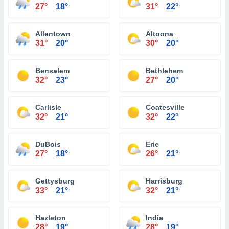
27°
18°
31°
22°
Allentown
Altoona
31°
20°
30°
20°
Bensalem
Bethlehem
32°
23°
27°
20°
Carlisle
Coatesville
32°
21°
32°
22°
DuBois
Erie
27°
18°
26°
21°
Gettysburg
Harrisburg
33°
21°
32°
21°
Hazleton
India
28°
19°
28°
19°