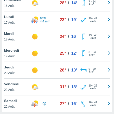
n «
7
-
24
28°
/
14°
km/h
16 Août
 et
r »,
cédez au
Lundi
60%
20
-
47
23°
/
19°
 et vous
4.4 mm
km/h
17 Août
z
ation de
Mardi
13
-
46
24°
/
16°
km/h
18 Août
qu'ils
 nous ou
aires,
Mercredi
8
-
23
25°
/
12°
km/h
19 Août
nt de
t
Jeudi
9
-
20
er le
28°
/
13°
km/h
20 Août
ement
te, ainsi
Vendredi
10
-
25
31°
/
18°
km/h
per un
21 Août
écifique
us
Samedi
16
-
41
de la
27°
/
16°
km/h
22 Août
 et du