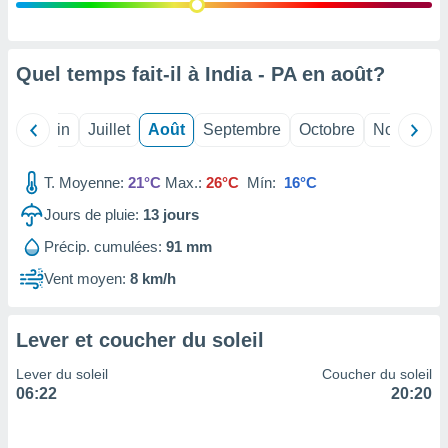
nées
lles sur
d'un
égitime,
Quel temps fait-il à India - PA en
août
?
vous
vous
 Pour ce
Mai
Juin
Juillet
Août
Septembre
Octobre
Novembre
ous
etirer
T. Moyenne:
21°C
Max.:
26°C
Mín:
16°C
ement
Jours de pluie:
13
jours
 opposer
ement
Précip. cumulées:
91 mm
nées à
ment en
Vent moyen:
8 km/h
 sur «
res
» ou
e
Lever et coucher du soleil
que de
kies
Lever du soleil
Coucher du soleil
ite web.
06:22
20:20
t nos