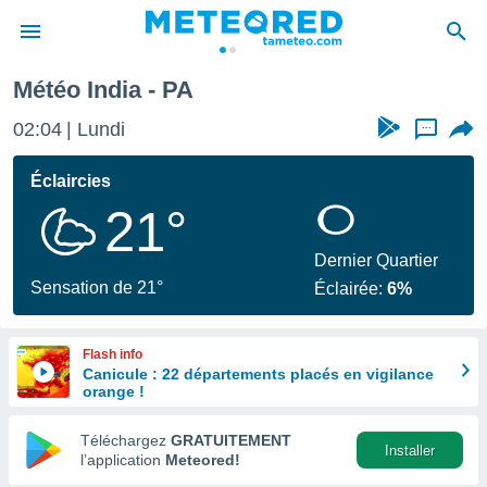
Météo India - PA
e
ntialité
02:04
Lundi
...
enu de
o.com
Éclaircies
o.com) a
21°
aré par
onnels
Dernier Quartier
arantir
Sensation de 21°
Éclairée:
6%
té des
ions
. Vous
Flash info
accéder
Canicule : 22 départements placés en vigilance
e en
orange !
 les
Téléchargez
GRATUITEMENT
s :
Installer
l’application
Meteored!
r les