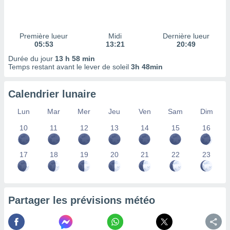
ires
ons le
ent des
es
Première lueur
Midi
Dernière lueur
 :
05:53
13:21
20:49
et/ou
Durée du jour
13 h 58 min
 à des
Temps restant avant le lever de soleil
3h 48min
ions sur
eil,
Calendrier lunaire
des
limitées
Lun
Mar
Mer
Jeu
Ven
Sam
Dim
nner la
10
11
12
13
14
15
16
, créer
ils pour
ité
17
18
19
20
21
22
23
lisée,
des
our
nner des
Partager les prévisions météo
és
lisées,
s profils
enus