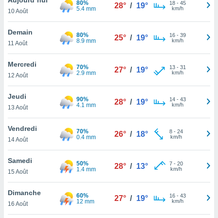
80%
n «
18
-
45
28°
/
19°
5.4 mm
km/h
10 Août
 et
r »,
cédez au
Demain
80%
16
-
39
25°
/
19°
 et vous
8.9 mm
km/h
11 Août
z
ation de
Mercredi
70%
13
-
31
27°
/
19°
2.9 mm
km/h
12 Août
qu'ils
 nous ou
aires,
Jeudi
90%
14
-
43
28°
/
19°
4.1 mm
km/h
13 Août
nt de
t
Vendredi
70%
8
-
24
er le
26°
/
18°
0.4 mm
km/h
14 Août
ement
te, ainsi
Samedi
50%
7
-
20
28°
/
13°
1.4 mm
km/h
per un
15 Août
écifique
us
Dimanche
60%
16
-
43
de la
27°
/
19°
12 mm
km/h
16 Août
 et du